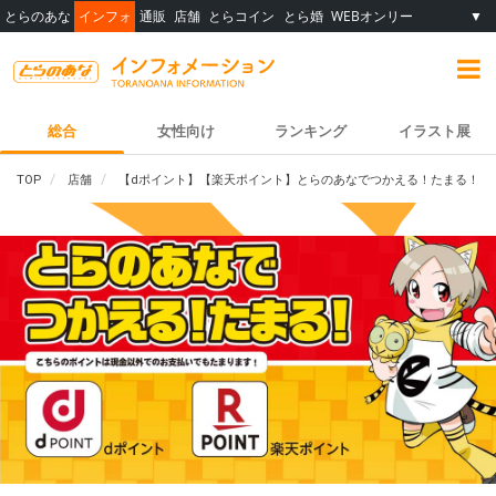
とらのあな
インフォ
通販
店舗
とらコイン
とら婚
WEBオンリー
▼
総合
女性向け
ランキング
イラスト展
TOP
店舗
【dポイント】【楽天ポイント】とらのあなでつかえる！たまる！