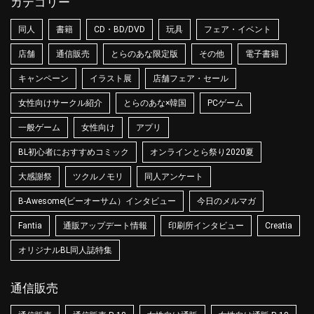
カテゴリー
同人
書籍
CD・BD/DVD
玩具
フェア・イベント
店舗
通信販売
とらのあな限定版
その他
電子書籍
キャンペーン
イラスト展
店舗フェア・セール
女性向けサークル紹介
とらのあな×韓国
PCゲーム
一般ゲーム
女性向け
アプリ
BL初心者におすすめコミック
オンラインとら祭り2020夏
大感謝祭
ツクルノモリ
同人アンケート
B-Awesome(ビーオーサム）インタビュー
今日のメルマガ
Fantia
通販アップデート情報
印刷所インタビュー
Creatia
オリジナルBL同人誌特集
通信販売