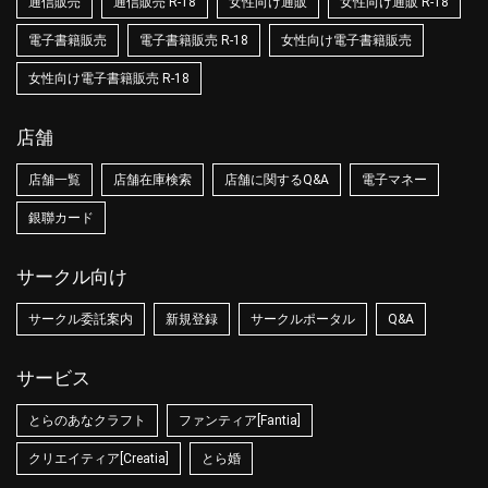
通信販売
通信販売 R-18
女性向け通販
女性向け通販 R-18
電子書籍販売
電子書籍販売 R-18
女性向け電子書籍販売
女性向け電子書籍販売 R-18
店舗
店舗一覧
店舗在庫検索
店舗に関するQ&A
電子マネー
銀聯カード
サークル向け
サークル委託案内
新規登録
サークルポータル
Q&A
サービス
とらのあなクラフト
ファンティア[Fantia]
クリエイティア[Creatia]
とら婚