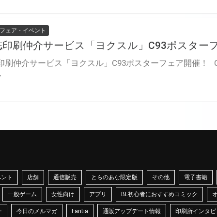
フェア・イベント
誌印刷仲介サービス「ヨクスル」C93ポスター
ル
ベント
店舗
通信販売
とらのあな限定版
その他
電子書籍
一般ゲーム
女性向け
アプリ
BL初心者におすすめコミック
ー
今日のメルマガ
Fantia
通販アップデート情報
印刷所インタビ