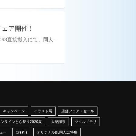
フェア開催！
同人誌印刷仲介サービス「ヨクスル」C93ポスターフェア開催！ C93直接搬入にて、同人誌印刷をご注文頂いたお客様にポスターを一枚無料でプレゼント！ ※同人誌と一緒にサークルスペースへお届けします。 ※ポスターは巻かれた状態でダンボールで梱包して納品します。 ※1サークル様につき、1枚までとさせて頂きます。
キャンペーン
イラスト展
店舗フェア・セール
オンラインとら祭り2020夏
大感謝祭
ツクルノモリ
ュー
Creatia
オリジナルBL同人誌特集