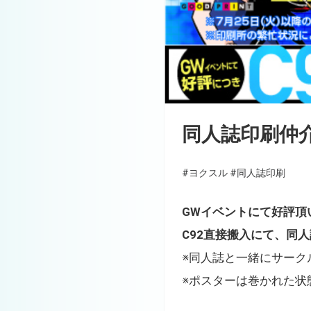
同人誌印刷仲
#ヨクスル
#同人誌印刷
GWイベントにて好評頂
C92直接搬入にて、同
※同人誌と一緒にサーク
※ポスターは巻かれた状