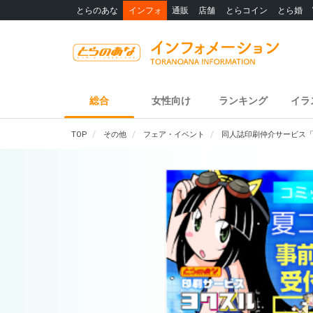
とらのあな
インフォ
通販
店舗
とらコイン
とら婚
総合
女性向け
ランキング
イラ
TOP
その他
フェア・イベント
同人誌印刷仲介サービス「