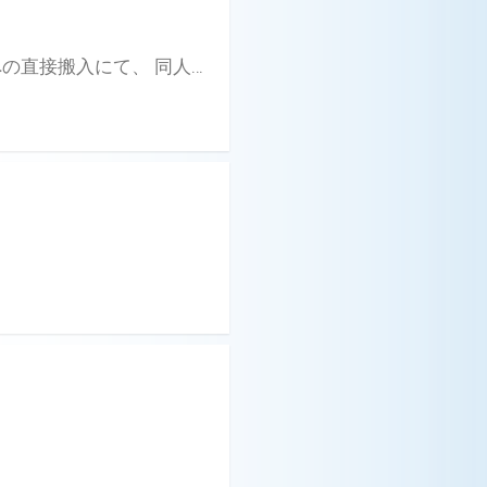
コミ1＆秋季例大祭ポスターフェア2018開催！ 下記対象イベントへの直接搬入にて、 同人誌印刷をご注文頂いたお客様にポスターを一枚無料でプレゼント！ ※同人誌と一緒にサークルスペースへお届けします。 ※ポスターは巻かれた状態でダンボールで梱包して納品します。 ※1サークル様につき、1枚までとさせて頂きます。