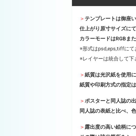
＞
テンプレートは御座
仕上がり原寸サイズにて解
カラーモードはRGBま
※形式はpsd,eps,tif
※レイヤーは統合して下
＞
紙質は光沢紙を使用
紙質や印刷方式の指定
＞
ポスターと同人誌の
同人誌の表紙と比べ、
＞
露出度の高い絵柄に