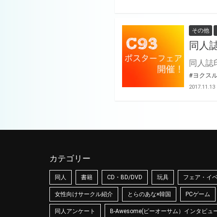
その他
同人
#ヨクス
2017.11.13
カテゴリー
同人
書籍
CD・BD/DVD
玩具
フェア・イ
女性向けサークル紹介
とらのあな×韓国
PCゲーム
同人アンケート
B-Awesome(ビーオーサム）インタビュ