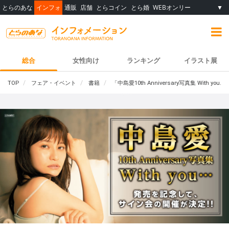
とらのあな
インフォ
通販
店舗
とらコイン
とら婚
WEBオンリー
▼
総合
女性向け
ランキング
イラスト展
TOP
フェア・イベント
書籍
「中島愛10th Anniversary写真集 Wit