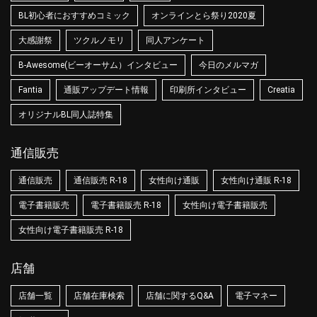
BL初心者におすすめコミック
オンラインとら祭り2020夏
大感謝祭
ツクルノモリ
同人アンケート
B-Awesome(ビーオーサム）インタビュー
今日のメルマガ
Fantia
通販アップデート情報
印刷所インタビュー
Creatia
オリジナルBL同人誌特集
通信販売
通信販売
通信販売 R-18
女性向け通販
女性向け通販 R-18
電子書籍販売
電子書籍販売 R-18
女性向け電子書籍販売
女性向け電子書籍販売 R-18
店舗
店舗一覧
店舗在庫検索
店舗に関するQ&A
電子マネー