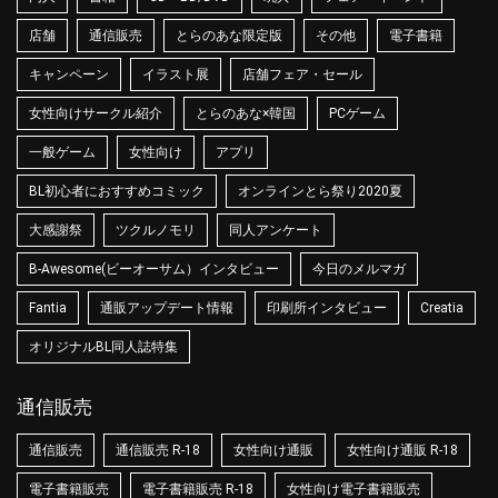
店舗
通信販売
とらのあな限定版
その他
電子書籍
キャンペーン
イラスト展
店舗フェア・セール
女性向けサークル紹介
とらのあな×韓国
PCゲーム
一般ゲーム
女性向け
アプリ
BL初心者におすすめコミック
オンラインとら祭り2020夏
大感謝祭
ツクルノモリ
同人アンケート
B-Awesome(ビーオーサム）インタビュー
今日のメルマガ
Fantia
通販アップデート情報
印刷所インタビュー
Creatia
オリジナルBL同人誌特集
通信販売
通信販売
通信販売 R-18
女性向け通販
女性向け通販 R-18
電子書籍販売
電子書籍販売 R-18
女性向け電子書籍販売