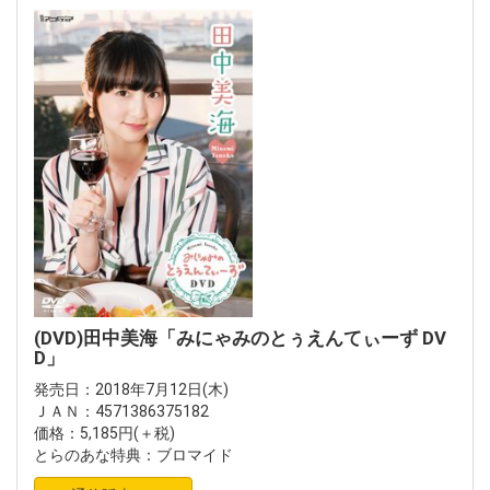
(DVD)田中美海「みにゃみのとぅえんてぃーず DV
D」
発売日：2018年7月12日(木)
ＪＡＮ：4571386375182
価格：5,185円(＋税)
とらのあな特典：ブロマイド