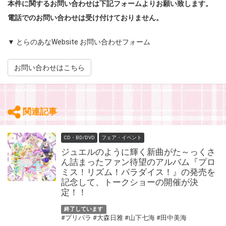
本件に関するお問い合わせは下記フォームよりお願い致します。
電話でのお問い合わせは受け付けておりません。
▼ とらのあなWebsite お問い合わせフォーム
お問い合わせはこちら
関連記事
CD・BD/DVD
フェア・イベント
ジュエルのように輝く新曲がた～っくさ
ん詰まったファン待望のアルバム『プロ
ミス！リズム！パラダイス！』の発売を
記念して、トークショーの開催が決
定！！
終了しています
#プリパラ
#大森日雅
#山下七海
#田中美海