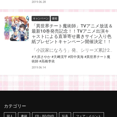
2019.06.28
キャンペーン
書籍
「異世界チート魔術師」TVアニメ放送＆
最新10巻発売記念！！TVアニメ出演キ
ャストによる直筆寄せ書きサイン入り色
紙プレゼントキャンペーン開催決定！！
「小説家になろう」発、シリーズ累計200万部を突破した、チート魔術師による異世界ファンタジー英雄譚が遂にTVアニメ化！ とらのあなでは『異世界チート魔術師』のTVアニメ放送と最新10巻の発売を記念して、TVアニメ出演キャストによる直筆寄せ書きサインの入った色紙プレゼントキャンペーンを開催します！！ 貴重な直筆サイン入り色紙を手に入れるチャンスです！ 是非、奮ってご応募ください♪
#大原さやか
#天﨑滉平
#田中美海
#異世界チート魔
術師
#高橋李依
2019.06.14
カテゴリー
同人
書籍
CD・BD/DVD
玩具
フェア・イベント