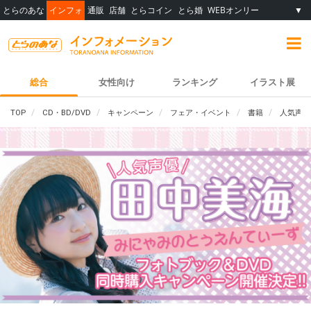
とらのあな
インフォ
通販
店舗
とらコイン
とら婚
WEBオンリー
▼
総合
女性向け
ランキング
イラスト展
TOP
CD・BD/DVD
キャンペーン
フェア・イベント
書籍
人気声優