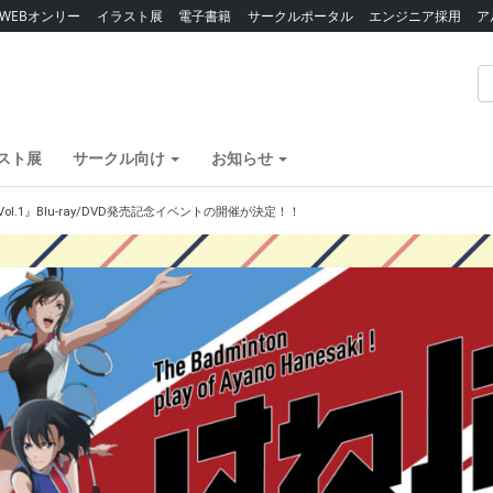
WEBオンリー
イラスト展
電子書籍
サークルポータル
エンジニア採用
ア
スト展
サークル向け
お知らせ
ol.1』Blu-ray/DVD発売記念イベントの開催が決定！！