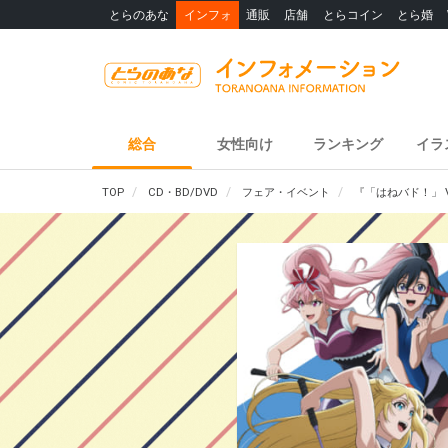
とらのあな
インフォ
通販
店舗
とらコイン
とら婚
総合
女性向け
ランキング
イラ
TOP
CD・BD/DVD
フェア・イベント
『「はねバド！」 V