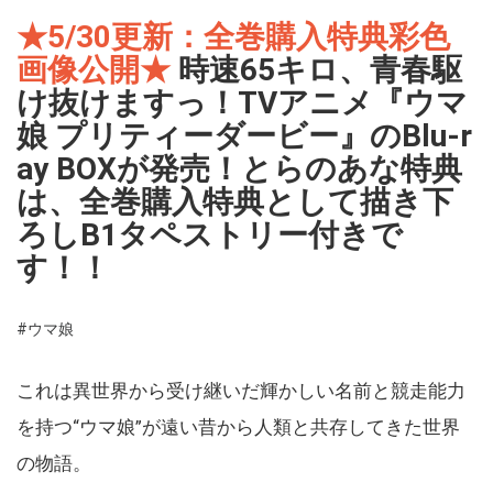
★5/30更新：全巻購入特典彩色
画像公開★
時速65キロ、青春駆
け抜けますっ！TVアニメ『ウマ
娘 プリティーダービー』のBlu-r
ay BOXが発売！とらのあな特典
は、全巻購入特典として描き下
ろしB1タペストリー付きで
す！！
#ウマ娘
これは異世界から受け継いだ輝かしい名前と競走能力
を持つ“ウマ娘”が遠い昔から人類と共存してきた世界
の物語。