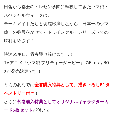
田舎から都会のトレセン学園に転校してきたウマ娘・
スペシャルウィークは、
チームメイトたちと切磋琢磨しながら「日本一のウマ
娘」の称号をかけて＜トゥインクル・シリーズ＞での
勝利をめざす！
時速65キロ、青春駆け抜けますっ！
TVアニメ『ウマ娘 プリティーダービー』のBlu-ray BO
Xが発売決定です！
とらのあなでは
全巻購入特典として、描き下ろしB1タ
ペストリー付き
！
さらに
各巻購入特典としてオリジナルキャラクターカ
ード5枚セット
が付いて、