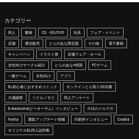
カテゴリー
同人
書籍
CD・BD/DVD
玩具
フェア・イベント
店舗
通信販売
とらのあな限定版
その他
電子書籍
キャンペーン
イラスト展
店舗フェア・セール
女性向けサークル紹介
とらのあな×韓国
PCゲーム
一般ゲーム
女性向け
アプリ
BL初心者におすすめコミック
オンラインとら祭り2020夏
大感謝祭
ツクルノモリ
同人アンケート
B-Awesome(ビーオーサム）インタビュー
今日のメルマガ
Fantia
通販アップデート情報
印刷所インタビュー
Creatia
オリジナルBL同人誌特集