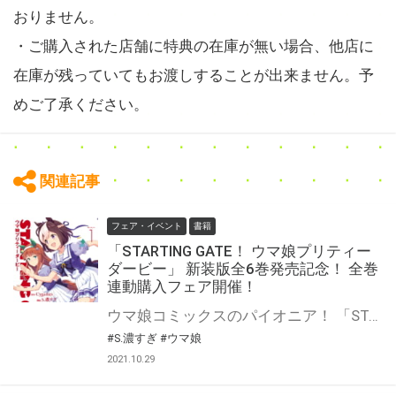
おりません。
・ご購入された店舗に特典の在庫が無い場合、他店に
在庫が残っていてもお渡しすることが出来ません。予
めご了承ください。
関連記事
フェア・イベント
書籍
「STARTING GATE！ ウマ娘プリティー
ダービー」 新装版全6巻発売記念！ 全巻
連動購入フェア開催！
ウマ娘コミックスのパイオニア！ 「STARTING GATE！ ウマ娘プリティーダービー」が新装版で2巻ずつ、11月から3月まで隔月で発売決定！ さらに！ 旧版では電子書籍版のみだった５・６巻も待望の紙での単行本化決定！ その発売を記念して、とらのあなでは全巻連動購入フェアを開催いたします！ 11月に発売の１・２巻、2022年1月発売の３・４巻、3月発売の５・６巻をご購入頂くと、 サイレンススズカの特製A3布ポスターをプレゼントいたします！ さらにさらに、コミックス各巻には特製クリアしおりもついてくる！ この機会をお見逃しなく！
#S.濃すぎ
#ウマ娘
2021.10.29