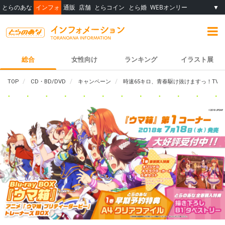
とらのあな
インフォ
通販
店舗
とらコイン
とら婚
WEBオンリー
▼
総合
女性向け
ランキング
イラスト展
TOP
CD・BD/DVD
キャンペーン
時速65キロ、青春駆け抜けますっ！TVア