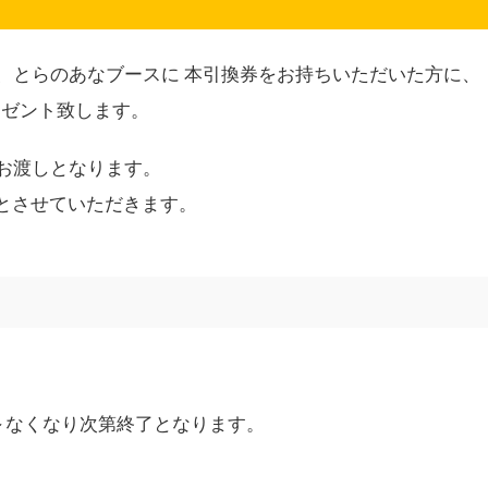
間中、とらのあなブースに 本引換券をお持ちいただいた方に、
レゼント致します。
のお渡しとなります。
とさせていただきます。
開場～なくなり次第終了となります。