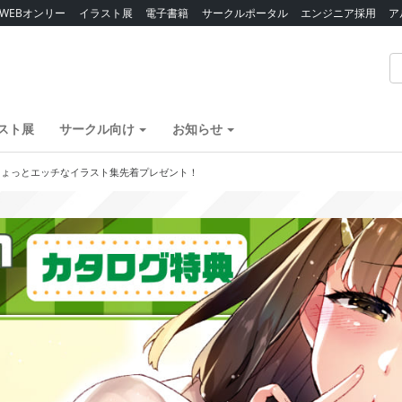
WEBオンリー
イラスト展
電子書籍
サークルポータル
エンジニア採用
ア
スト展
サークル向け
お知らせ
典ちょっとエッチなイラスト集先着プレゼント！