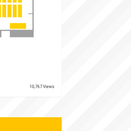
10,767 Views