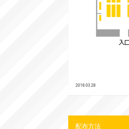
2018.03.28
配布方法