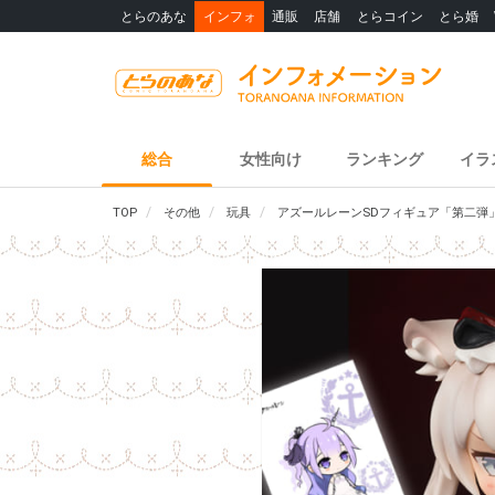
とらのあな
インフォ
通販
店舗
とらコイン
とら婚
総合
女性向け
ランキング
イラ
TOP
その他
玩具
アズールレーンSDフィギュア「第二弾