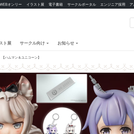
WEBオンリー
イラスト展
電子書籍
サークルポータル
エンジニア採用
ア
スト展
サークル向け
お知らせ
」【ハムマン＆ユニコーン】