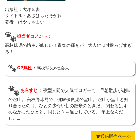
出版社：大洋図書
タイトル：あさはらたそかれ
著者：はやりやまい
担当者コメント：
高校球児の坊主が眩しい！青春の輝きが、大人には甘酸っぱすぎ
る！
CP属性：
高校球児×社会人
あらすじ：
夜型人間で人気ブロガーで、早朝散歩が趣味
の澄山。 高校野球児で、健康優良児の堂山。 澄山が堂山と知
り合ったのは、ひとの少ない朝の散歩のときだ。 関わるはず
のなかったひとと、同じときを過ごしている。 年上なんだ
し、...
通信販売ページ