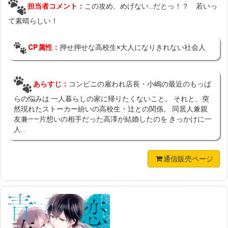
担当者コメント：
この攻め、めげない…だとっ！？ 若いっ
て素晴らしい！
CP属性：
押せ押せな高校生×大人になりきれない社会人
あらすじ：
コンビニの雇われ店長・小嶋の最近のもっぱ
らの悩みは 一人暮らしの家に帰りたくないこと。 それと、突
然現れたストーカー紛いの高校生・辻との関係。 同居人兼親
友兼——片想いの相手だった高澤が結婚したのを きっかけに一
人...
通信販売ページ