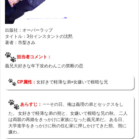
出版社：オーバーラップ
タイトル：3分インスタントの沈黙
著者：市梨きみ
担当者コメント：
義兄大好きな年下攻めわんこの禁断の恋
CP属性：
女好きで軽薄な弟×女嫌いで根暗な兄
あらすじ：
――その日、俺は義理の弟とセックスをし
た。 女好きで軽薄な弟の朔と、女嫌いで根暗な兄の秋。 二人
は両親の再婚をきっかけに家族になった義兄弟だ。 ある日、
大学進学をきっかけに秋の住む家に押しかけてきた朔。 朔に
嫌わ...