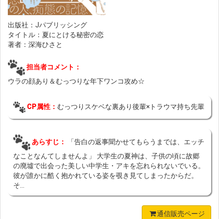
出版社：Jパブリッシング
タイトル：夏にとける秘密の恋
著者：深海ひさと
担当者コメント：
ウラの顔あり＆むっつりな年下ワンコ攻め☆
CP属性：
むっつりスケベな裏あり後輩×トラウマ持ち先輩
あらすじ：
「告白の返事聞かせてもらうまでは、エッチ
なことなんてしませんよ」 大学生の夏神は、子供の頃に故郷
の廃墟で出会った美しい中学生・アキを忘れられないでいる。
彼が誰かに酷く抱かれている姿を覗き見てしまったからだ。
そ...
通信販売ページ