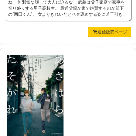
ね」 無邪気な顔して大人に迫るな！ 武義は父子家庭で家事を
切り盛りする男子高校生。 最近父親が家で絶賛するのが部下
の“西田くん”。 女よりきれいだとベタ褒めする姿に若干引き...
通信販売ページ