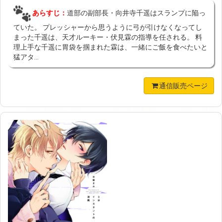
あらすじ：
道部の副部長・向井寺千遥はスランプに陥っ
ていた。 プレッシャーから思うように弓が引けなくなってし
まった千遥は、天才ルーキー・伏見霖の指導を任される。 料
理上手な千遥に胃袋を掴まれた霖は、一緒にご飯を食べたいと
猛アタ...
通信販売ページ