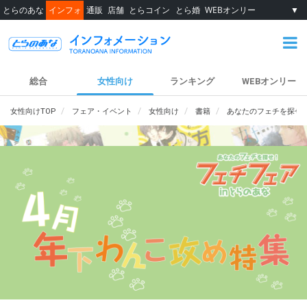
とらのあな
インフォ
通販
店舗
とらコイン
とら婚
WEBオンリー
▼
総合
女性向け
ランキング
WEBオンリー
女性向けTOP
フェア・イベント
女性向け
書籍
あなたのフェチを探せ！