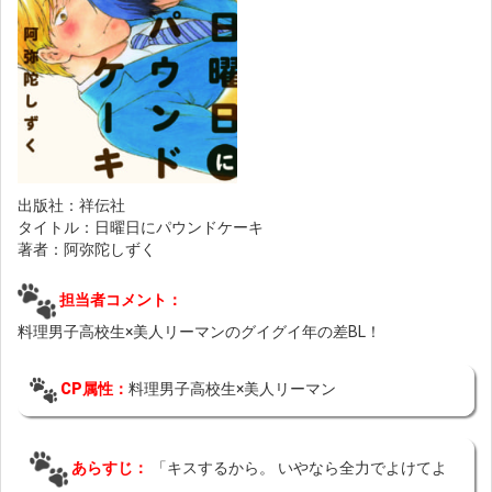
出版社：祥伝社
タイトル：日曜日にパウンドケーキ
著者：阿弥陀しずく
担当者コメント：
料理男子高校生×美人リーマンのグイグイ年の差BL！
CP属性：
料理男子高校生×美人リーマン
あらすじ：
「キスするから。 いやなら全力でよけてよ