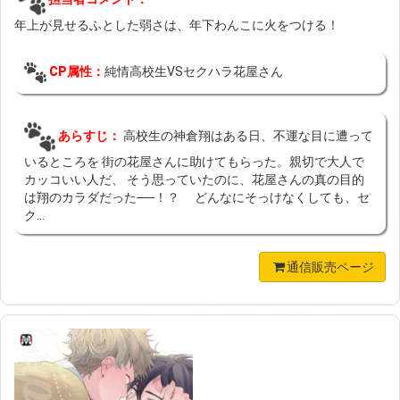
年上が見せるふとした弱さは、年下わんこに火をつける！
CP属性：
純情高校生VSセクハラ花屋さん
あらすじ：
高校生の神倉翔はある日、不運な目に遭って
いるところを 街の花屋さんに助けてもらった。親切で大人で
カッコいい人だ、 そう思っていたのに、花屋さんの真の目的
は翔のカラダだった──！？ どんなにそっけなくしても、セ
ク...
通信販売ページ