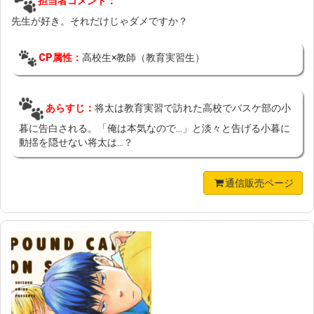
担当者コメント：
先生が好き。それだけじゃダメですか？
CP属性：
高校生×教師（教育実習生）
あらすじ：
将太は教育実習で訪れた高校でバスケ部の小
暮に告白される。「俺は本気なので…」と淡々と告げる小暮に
動揺を隠せない将太は…？
通信販売ページ