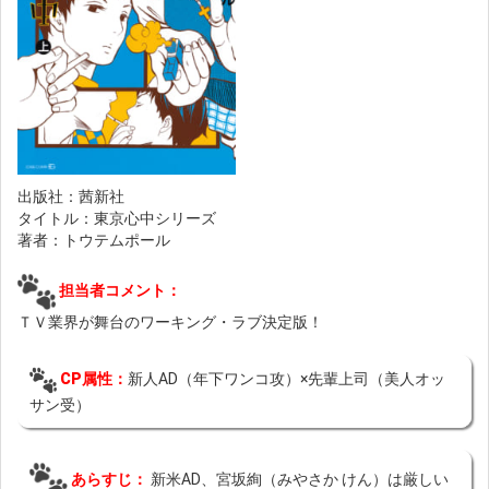
出版社：茜新社
タイトル：東京心中シリーズ
著者：トウテムポール
担当者コメント：
ＴＶ業界が舞台のワーキング・ラブ決定版！
CP属性：
新人AD（年下ワンコ攻）×先輩上司（美人オッ
サン受）
あらすじ：
新米AD、宮坂絢（みやさか けん）は厳しい