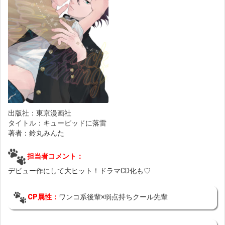
出版社：東京漫画社
タイトル：キューピッドに落雷
著者：鈴丸みんた
担当者コメント：
デビュー作にして大ヒット！ドラマCD化も♡
CP属性：
ワンコ系後輩×弱点持ちクール先輩