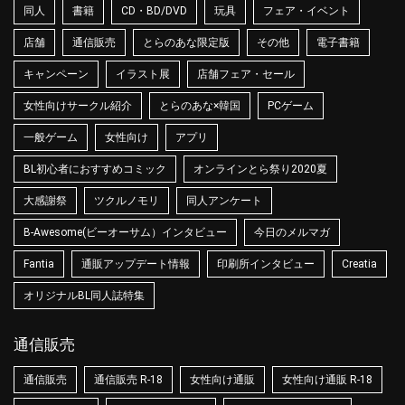
同人
書籍
CD・BD/DVD
玩具
フェア・イベント
店舗
通信販売
とらのあな限定版
その他
電子書籍
キャンペーン
イラスト展
店舗フェア・セール
女性向けサークル紹介
とらのあな×韓国
PCゲーム
一般ゲーム
女性向け
アプリ
BL初心者におすすめコミック
オンラインとら祭り2020夏
大感謝祭
ツクルノモリ
同人アンケート
B-Awesome(ビーオーサム）インタビュー
今日のメルマガ
Fantia
通販アップデート情報
印刷所インタビュー
Creatia
オリジナルBL同人誌特集
通信販売
通信販売
通信販売 R-18
女性向け通販
女性向け通販 R-18