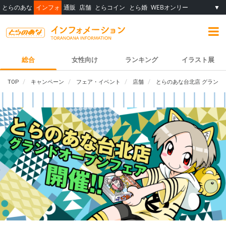
とらのあな
インフォ
通販
店舗
とらコイン
とら婚
WEBオンリー
▼
総合
女性向け
ランキング
イラスト展
TOP
キャンペーン
フェア・イベント
店舗
とらのあな台北店 グランド