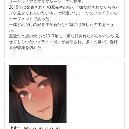
サークル「アニマルマシーン」で活動中。
2015年に発表された40原先生の描く『嫌な顔されながらおパ
ンツ見せてもらいたい本』は間違いなく一つのフェイタルな
ムーブメントであった。
一体どれだけの好青年が新たな性癖に傾倒したのであろう
か。
最近だと虎の穴では2017年に『嫌な顔されながらおパンツ見
せてもらいたいイラスト展』が開催され、多くの嫌パン愛好
者が聖地を訪れた。
よむ
@y_o_m_y_o_m