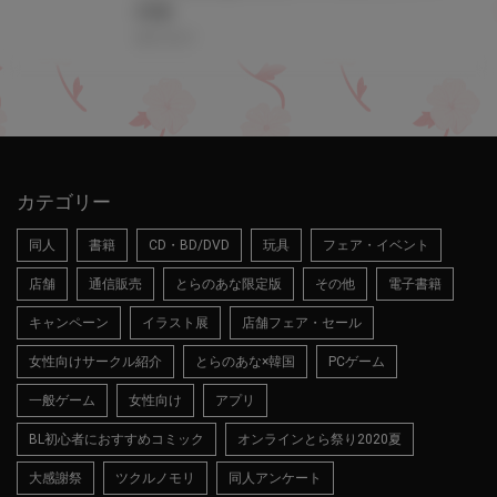
#雨蘭
2021.05.27
カテゴリー
同人
書籍
CD・BD/DVD
玩具
フェア・イベント
店舗
通信販売
とらのあな限定版
その他
電子書籍
キャンペーン
イラスト展
店舗フェア・セール
女性向けサークル紹介
とらのあな×韓国
PCゲーム
一般ゲーム
女性向け
アプリ
BL初心者におすすめコミック
オンラインとら祭り2020夏
大感謝祭
ツクルノモリ
同人アンケート