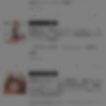
#俺はロリコンじゃない!
#雨蘭
2021.11.25
フェア・イベント
書籍
雨蘭先生「俺はロリコンじゃない！」3
巻発売記念！ 直筆サイン色紙抽選プレゼ
ントフェア開催！
「無邪気の楽園」でおなじみ、雨蘭先生の最新作 「俺はロリコンじゃない！」待望の第3巻が6月29日（火）発売！ とらのあなでは3巻発売を記念して抽選フェアを開催します！ 雨蘭先生直筆イラスト＆サインの入った豪華色紙を抽選で1名様にプレゼントいたします！ 雨蘭先生ファンはこの機会をお見逃しなく！ 雨蘭先生描き下ろしB2タペストリー付きとらのあな限定版もございます！ ご案内はこちらから
#雨蘭
2021.06.25
とらのあな限定版
書籍
雨蘭先生JSワールド最新作「俺はロリコ
ンじゃない！」3巻 6月29日発売！ 雨蘭
先生描き下ろしB2タペストリー付きとら
のあな限定版発売！
250万部突破の大ヒットエロコメディ「無邪気の楽園」でおなじみ、雨蘭先生の最新シリーズ「俺はロリコンじゃない！」 早くも10万部突破！ 待望の新刊3巻が6月29日（火）発売決定！ 一般向けアニメ化は不可能!?なほどに攻めた内容は今巻も期待を裏切りません！ 待望の3巻発売を記念して、雨蘭先生描き下ろしB2タペストリー付きとらのあな限定版を発売します！ タペストリーは数量限定のため、お早目にお求めください！