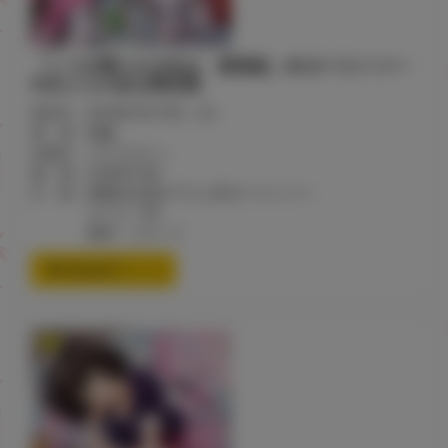
「いつの間にか少女は 新装版」B2タペストリー
付きとらのあな限定版
発売日：2018年3月19日（月）
著 者：雨蘭
出版社：コアマガジン
価 格：2,500円+税
付 録：雨蘭先生描き下ろしB2タペストリー
サイズ：B2
素材：スエード
通信販売ページ