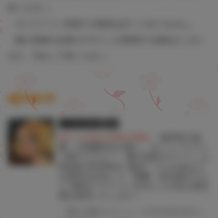
承ください。
・タペストリー単体での販売は行っておりません。
・購入特典の仕様やデザインが変更する場合がござい
ます。予めご了承ください。
関連記事
とらのあな限定版
書籍
★とらのあな特典公開★
「無邪気の楽
園」の雨蘭先生が描く、キャンパスライ
フSFラブコメ！「愛の流星カウーパ」の
第2巻が5月29日に発売！ とらのあなで
は発売を記念して「雨蘭」先生描き下ろ
しのB2タペストリー付きとらのあな限定
版を発売いたします！
『愛の流星カウーパ』が5月29日(木)に発売！ とらのあなでは発売を記念して「B2タペストリー付き」とらのあな限定版を発売いたします。 イラストは「雨蘭」先生の描き下ろしイラストです！ とらのあな限定版の数は限られていますので是非お早めにお求めください！