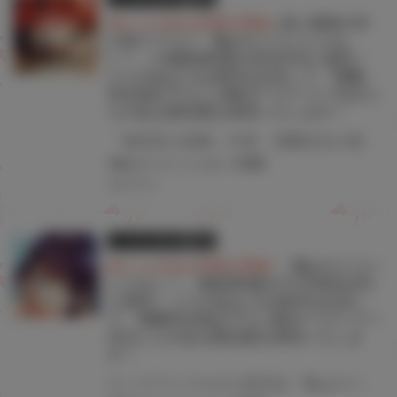
★とらのあな特典公開★
JSと教師の年
の差ラブコメ「俺はロリコンじゃな
い！」の最新第5巻が5月27日に発売！
とらのあなでは発売を記念して「雨蘭」
先生描き下ろしのB2タペストリー付きと
らのあな限定版を発売いたします！
「無邪気の楽園」作者、雨蘭先生が描くJSと教師の年の差ラブコメ!! ヤングアニマルの人気作品『俺はロリコンじゃない！』最新第5巻が5月27日(金)に発売決定！ とらのあなでは最新刊の発売を記念してB2タペストリー付きとらのあな限定版を発売いたします。 タペストリーのイラストは「雨蘭」先生の描き下ろしイラストです！ とらのあな限定版は数量限定となりますので、是非お早めにお求めください！
#俺はロリコンじゃない!
#雨蘭
2022.05.23
とらのあな限定版
書籍
★とらのあな特典公開★
「俺はロリコン
じゃない！」最新第4巻が11月29日(月)
に発売！ とらのあなでは発売を記念し
て、雨蘭先生描き下ろしB2タペストリー
付きとらのあな限定版を発売いたしま
す！
ヤングアニマルの人気作品『俺はロリコンじゃない！』最新第4巻が11月29日(月)に発売決定！ とらのあなでは発売を記念して、雨蘭先生描き下ろしB2タペストリー付きとらのあな限定版を発売いたします。 とらのあな限定版は数量限定となりますので、是非お早めにお求めください！