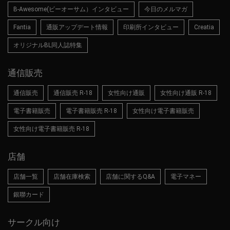
B-Awesome(ビーオーサム）インタビュー
今日のメルマガ
Fantia
通販アップデート情報
印刷所インタビュー
Creatia
オリジナルBL同人誌特集
通信販売
通信販売
通信販売 R-18
女性向け通販
女性向け通販 R-18
電子書籍販売
電子書籍販売 R-18
女性向け電子書籍販売
女性向け電子書籍販売 R-18
店舗
店舗一覧
店舗在庫検索
店舗に関するQ&A
電子マネー
銀聯カード
サークル向け