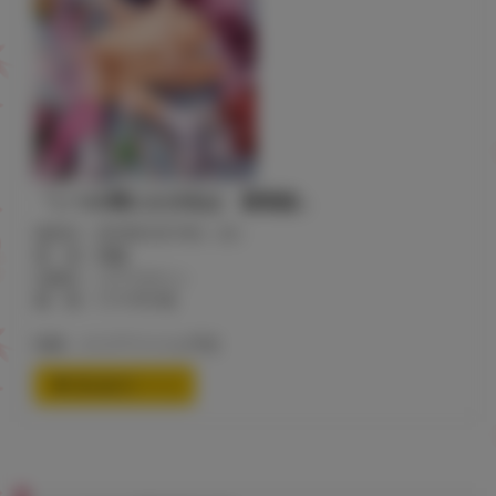
「いつの間にか少女は 新装版」
発売日：2018年3月19日（月）
著 者：雨蘭
出版社：コアマガジン
価 格：1,111円+税
特典：クリアファイル予定
通信販売ページ