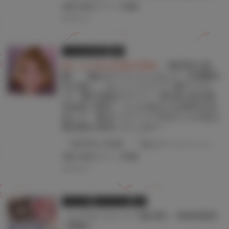
#愛の流星カウーパ
#雨蘭
2025.05.22
とらのあな限定版
書籍
★とらのあな特典公開★
「無邪気の楽
園」「俺はロリコンじゃない!」の雨蘭先
生が描く、キャンパスライフSFラブコ
メ!「愛の流星カウーパ」第1巻が2月28
日(金)に発売！ とらのあなでは発売を記
念して、B2タペストリー付きとらのあな
限定版を発売いたします！
「無邪気の楽園」「俺はロリコンじゃない!」の雨蘭先生が描く、キャンパスライフSFラブコメ! 「愛の流星カウーパ」第1巻が2月28日(金)に発売！ とらのあなでは発売を記念して「B2タペストリー」付きとらのあな限定版を発売いたします。 イラストは「雨蘭」先生の描き下ろしです！ とらのあな限定版は数量限定となりますので、是非お早めにお求めください！
#愛の流星カウーパ
#雨蘭
2025.02.21
イラスト展
ツクルノモリ
同人
『レアタペストリー復活祭』TAG秋葉原
で開催！