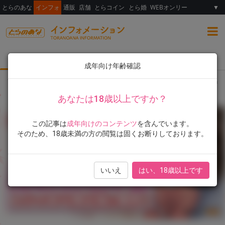
とらのあな
インフォ
通販
店舗
とらコイン
とら婚
WEBオンリー
▼
総合
女性向け
ランキング
イラスト展
成年向け年齢確認
TOP
とらのあな限定版
書籍
雨蘭先生の「いつの間にか少女は 新装版」
あなたは18歳以上ですか？
この記事は
成年向けのコンテンツ
を含んでいます。
そのため、18歳未満の方の閲覧は固くお断りしております。
いいえ
はい、18歳以上です