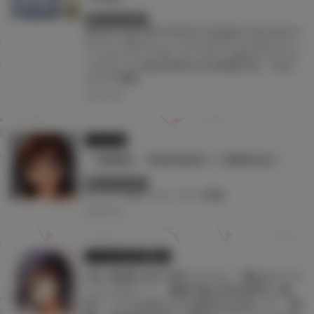
終了しています
#jonsun
#JOY RIDE
#KOMOTA
#SigMa
#TAG
#あやみ
#イラスト展
#エレクトさわる
#ガガイモ
#きただり
ょうま
#ぐらんで
#ぜっきょ
#ナビエ遥か2T
#フクダ
ーダ
#ようか
#凪雄
#師走の翁
#弱電波
#流。
#玉之
けだま
#雨蘭
2024.05.08
イラスト展
『雨蘭展』TAG秋葉原にて開催決定！
終了しています
#イラスト展
#ツクルノモリ
#雨蘭
2024.03.25
とらのあな限定版
書籍
JSと教師の年の差ラブコメ「俺はロリコ
ンじゃない！」最新7巻が5月29日に発
売！ とらのあなでは発売を記念して「雨