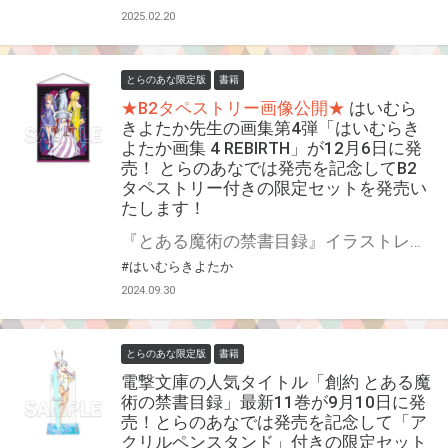
2025.02.20
とらのあな限定版
書籍
★B2タペストリー画像公開★
はいむら
きよたか先生の画集第4弾「はいむらき
よたか画集 4 REBIRTH」が12月6日に発
売！ とらのあなでは発売を記念してB2
タペストリー付きの限定セットを発売い
たします！
『とある魔術の禁書目録』イラストレーター・はいむらきよたかが描く、艶美なる世界。 大人気イラストレーター「はいむらきよたか」先生の最新画集『はいむらきよたか画集 4 REBIRTH』が12月6日(金)に発売！ とらのあなでは発売を記念して「B2タペストリー付き」限定セットを発売いたします。 是非この機会にお買い求めください！
#はいむらきよたか
2024.09.30
とらのあな限定版
書籍
電撃文庫の人気タイトル「創約 とある魔
術の禁書目録」最新11巻が9月10日に発
売！とらのあなでは発売を記念して「ア
クリルペンスタンド」付きの限定セット