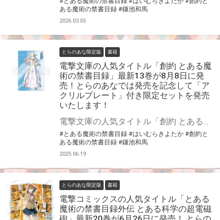
#とある魔術の禁書目録
#はいむらきよたか
#創約と
ある魔術の禁書目録
#鎌池和馬
2026.03.05
とらのあな限定版
書籍
電撃文庫の人気タイトル「創約 とある魔
術の禁書目録」最新13巻が8月8日に発
売！とらのあなでは発売を記念して「ア
クリルプレート」付き限定セットを発売
いたします！
電撃文庫の人気タイトル「創約 とある魔術の禁書目録」最新13巻が8月8日（金）に発売！ とらのあなでは発売を記念して「アクリルプレート」付き限定セットを発売いたします。 とらのあな限定版は数量限定となりますので是非お早めにお求めください！
#とある魔術の禁書目録
#はいむらきよたか
#創約と
ある魔術の禁書目録
#鎌池和馬
2025.06.19
とらのあな限定版
書籍
電撃コミックスの人気タイトル「とある
魔術の禁書目録外伝 とある科学の超電磁
砲」最新20巻が6月26日に発売！ とらの