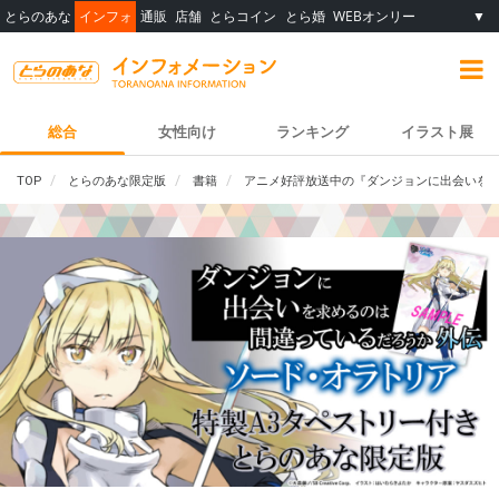
とらのあな
インフォ
通販
店舗
とらコイン
とら婚
WEBオンリー
▼
総合
女性向け
ランキング
イラスト展
TOP
とらのあな限定版
書籍
アニメ好評放送中の『ダンジョンに出会いを求