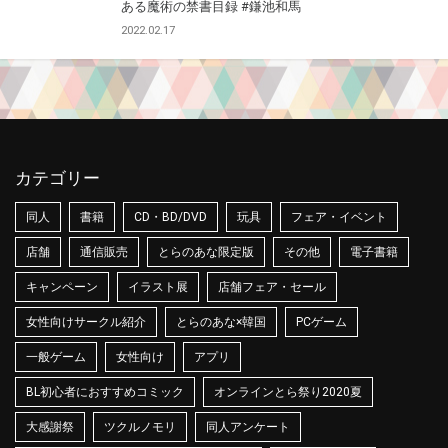
ある魔術の禁書目録
#鎌池和馬
2022.02.17
カテゴリー
同人
書籍
CD・BD/DVD
玩具
フェア・イベント
店舗
通信販売
とらのあな限定版
その他
電子書籍
キャンペーン
イラスト展
店舗フェア・セール
女性向けサークル紹介
とらのあな×韓国
PCゲーム
一般ゲーム
女性向け
アプリ
BL初心者におすすめコミック
オンラインとら祭り2020夏
大感謝祭
ツクルノモリ
同人アンケート