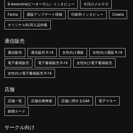
B-Awesome(ビーオーサム）インタビュー
今日のメルマガ
Fantia
通販アップデート情報
印刷所インタビュー
Creatia
オリジナルBL同人誌特集
通信販売
通信販売
通信販売 R-18
女性向け通販
女性向け通販 R-18
電子書籍販売
電子書籍販売 R-18
女性向け電子書籍販売
女性向け電子書籍販売 R-18
店舗
店舗一覧
店舗在庫検索
店舗に関するQ&A
電子マネー
銀聯カード
サークル向け