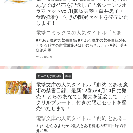
あなでは発売を記念して「名シーンジオ
ラマセットvol.1(御坂美琴・白井黒子・
食蜂操祈)」付きの限定セットを発売いた
します！
電撃コミックスの人気タイトル「とある魔術の禁書目録外伝 とある科学の超電磁砲」最新20巻が6月26日（木）に発売！ とらのあなでは発売を記念して「名シーンジオラマセットvol.1(御坂美琴・白井黒子・食蜂操祈)」付きの限定セットを発売いたします！ とらのあな限定版の数は限られていますので是非お早めにお求めください！
#とある魔術の禁書目録
#とある魔術の禁書目録外伝
とある科学の超電磁砲
#はいむらきよたか
#冬川基
#
鎌池和馬
2025.05.09
とらのあな限定版
書籍
電撃文庫の人気タイトル「創約 とある魔
術の禁書目録」最新12巻が4月10日に発
売！ とらのあなでは発売を記念して「ア
クリルプレート」付きの限定セットを発
売いたします！
電撃文庫の人気タイトル「創約 とある魔術の禁書目録」最新12巻が4月10日（木）に発売！ とらのあなでは発売を記念して「アクリルプレート」付きの限定セットを発売いたします！ とらのあな限定版の数は限られていますので是非お早めにお求めください！
#はいむらきよたか
#創約とある魔術の禁書目録
#鎌
池和馬