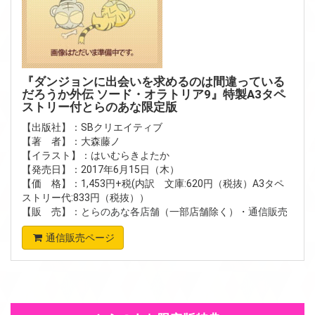
『ダンジョンに出会いを求めるのは間違っている
だろうか外伝 ソード・オラトリア9』特製A3タペ
ストリー付とらのあな限定版
【出版社】：SBクリエイティブ
【著 者】：大森藤ノ
【イラスト】：はいむらきよたか
【発売日】：2017年6月15日（木）
【価 格】：1,453円+税(内訳 文庫:620円（税抜）A3タペ
ストリー代:833円（税抜））
【販 売】：
とらのあな各店舗
（一部店舗除く）・
通信販売
通信販売ページ