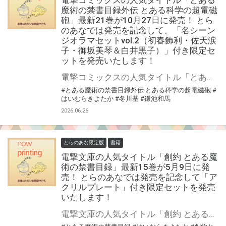
電撃コミックスの人気タイトル「とある
魔術の禁書目録外伝 とある科学の超電磁
砲」最新21巻が10月27日に発売！ とら
のあなでは発売を記念して、「名シーン
ジオラマセットvol.2（初春飾利・佐天涙
子・御坂美琴＆白井黒子）」付き限定セ
ットを発売いたします！
電撃コミックスの人気タイトル「とある魔術の禁書目録外伝 とある科学の超電磁砲」最新21巻が10月27日（火）に発売！ とらのあなでは発売を記念して、「名シーンジオラマセットvol.2（初春飾利・佐天涙子・御坂美琴＆白井黒子）」付き限定セットを発売いたします！ 今回は、同時発売の特装版のみの限定セットです！ 限定セットの数は限られていますので是非お早めにお求めください！
#とある魔術の禁書目録外伝 とある科学の超電磁砲
#
はいむらきよたか
#冬川基
#鎌池和馬
2026.06.26
とらのあな限定版
書籍
電撃文庫の人気タイトル「創約 とある魔
術の禁書目録」最新15巻が5月9日に発
売！ とらのあなでは発売を記念して「ア
クリルプレート」付き限定セットを発売
いたします！
電撃文庫の人気タイトル「創約 とある魔術の禁書目録」最新15巻が5月9日（土）に発売！ とらのあなでは発売を記念して「アクリルプレート」付き限定セットを発売いたします。 とらのあな限定版は数量限定となりますので是非お早めにお求めください！