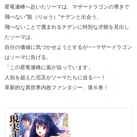
星竜連峰へ赴いたソーマは、マザードラゴンの導きで
飛べない“龍（りゅう）”ナデンと出会う。
飛べないことで蔑まれるナデンに特別な才能を見出し
たソーマは、
自分の価値に気づかせようとするが――マザードラゴン
はソーマに告げる。
「この星竜連峰に嵐が迫っています」
人知を超えた厄災がソーマたちに迫る――！
革新的な異世界内政ファンタジー、第６巻！