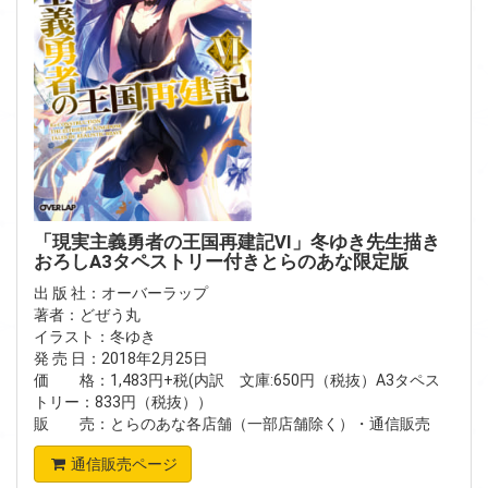
「現実主義勇者の王国再建記Ⅵ」冬ゆき先生描き
おろしA3タペストリー付きとらのあな限定版
出 版 社：オーバーラップ
著者：どぜう丸
イラスト：冬ゆき
発 売 日：2018年2月25日
価 格：1,483円+税(内訳 文庫:650円（税抜）A3タペス
トリー：833円（税抜））
販 売：とらのあな各店舗（一部店舗除く）・通信販売
通信販売ページ