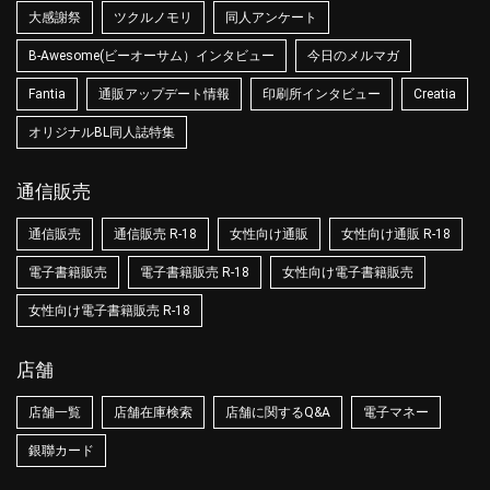
大感謝祭
ツクルノモリ
同人アンケート
B-Awesome(ビーオーサム）インタビュー
今日のメルマガ
Fantia
通販アップデート情報
印刷所インタビュー
Creatia
オリジナルBL同人誌特集
通信販売
通信販売
通信販売 R-18
女性向け通販
女性向け通販 R-18
電子書籍販売
電子書籍販売 R-18
女性向け電子書籍販売
女性向け電子書籍販売 R-18
店舗
店舗一覧
店舗在庫検索
店舗に関するQ&A
電子マネー
銀聯カード