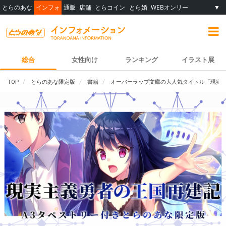
とらのあな
インフォ
通販
店舗
とらコイン
とら婚
WEBオンリー
▼
総合
女性向け
ランキング
イラスト展
TOP
とらのあな限定版
書籍
オーバーラップ文庫の大人気タイトル「現実主