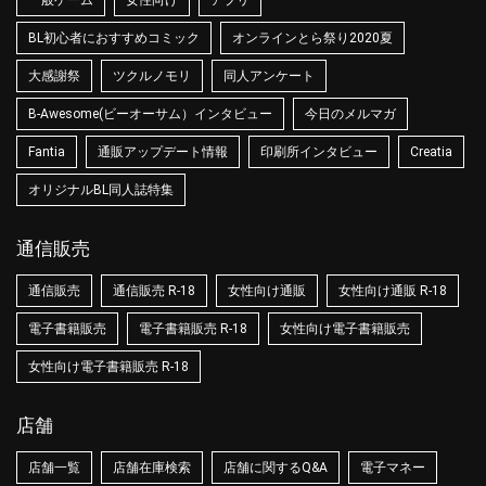
BL初心者におすすめコミック
オンラインとら祭り2020夏
大感謝祭
ツクルノモリ
同人アンケート
B-Awesome(ビーオーサム）インタビュー
今日のメルマガ
Fantia
通販アップデート情報
印刷所インタビュー
Creatia
オリジナルBL同人誌特集
通信販売
通信販売
通信販売 R-18
女性向け通販
女性向け通販 R-18
電子書籍販売
電子書籍販売 R-18
女性向け電子書籍販売
女性向け電子書籍販売 R-18
店舗
店舗一覧
店舗在庫検索
店舗に関するQ&A
電子マネー