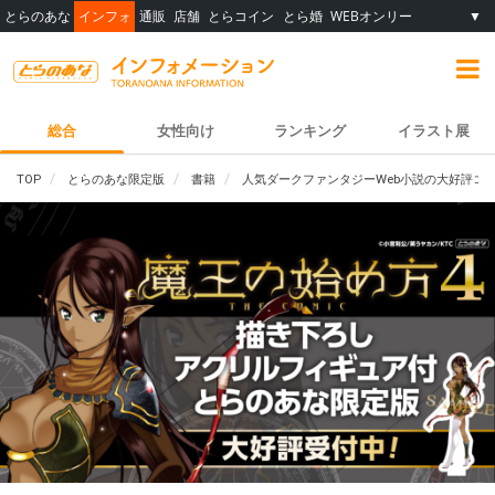
とらのあな
インフォ
通販
店舗
とらコイン
とら婚
WEBオンリー
▼
総合
女性向け
ランキング
イラスト展
TOP
とらのあな限定版
書籍
人気ダークファンタジーWeb小説の大好評コミ