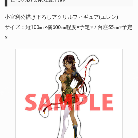
小宮利公描き下ろしアクリルフィギュア(エレン)
サイズ：縦100㎜×横600㎜程度※予定※ / 台座55㎜※予定
※