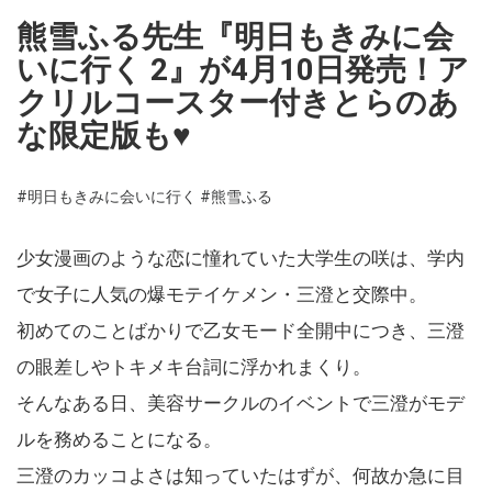
熊雪ふる先生『明日もきみに会
いに行く 2』が4月10日発売！ア
クリルコースター付きとらのあ
な限定版も♥
#明日もきみに会いに行く
#熊雪ふる
少女漫画のような恋に憧れていた大学生の咲は、学内
で女子に人気の爆モテイケメン・三澄と交際中。
初めてのことばかりで乙女モード全開中につき、三澄
の眼差しやトキメキ台詞に浮かれまくり。
そんなある日、美容サークルのイベントで三澄がモデ
ルを務めることになる。
三澄のカッコよさは知っていたはずが、何故か急に目