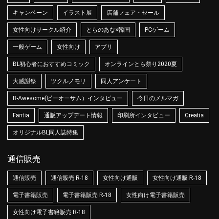
キャンペーン
イラスト展
店舗フェア・セール
女性向けサークル紹介
とらのあな×韓国
PCゲーム
一般ゲーム
女性向け
アプリ
BL初心者におすすめコミック
オンラインとら祭り2020夏
大感謝祭
ツクルノモリ
同人アンケート
B-Awesome(ビーオーサム）インタビュー
今日のメルマガ
Fantia
通販アップデート情報
印刷所インタビュー
Creatia
オリジナルBL同人誌特集
通信販売
通信販売
通信販売 R-18
女性向け通販
女性向け通販 R-18
電子書籍販売
電子書籍販売 R-18
女性向け電子書籍販売
女性向け電子書籍販売 R-18