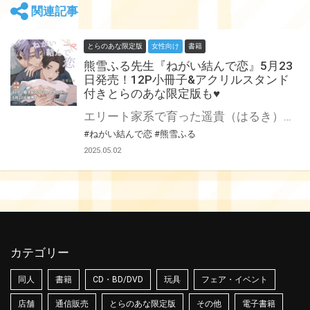
関連記事
とらのあな限定版
女性向け
書籍
熊雪ふる先生『ねがい結んで恋』5月23
日発売！12P小冊子&アクリルスタンド
付きとらのあな限定版も♥
エリート家系で育った遥貴（はるき）はゲイであることを誰にも打ち明けられず、気づけば恋人いない歴＝年齢に…。 積もり積もった願望がいつか叶いますように、と近所の神社で神頼みすることが日課となっていた。 そんなある日、境内で倒れている男を発見した遥貴。 介抱しようと自宅へ連れて帰るが、徒和（とわ）と名乗るその男の正体はなんと”神様”だった！ 願いを叶えなければ消えてしまうと言う徒和は、遥貴の恥ずかしいお願いをすべて知っていた挙句、「俺に抱かれんの嫌？」と迫ってきて──！？ 生活力ゼロの美形神様×恋愛経験ゼロのエリートリーマン、神様が人に紛れ暮らす世界で繰り広げられるロマンティックラブ！ 熊雪ふる先生新刊『ねがい結んで恋』が5月23日発売決定！ とらのあなでは刊行を記念して12P小冊子&アクリルスタンド付きとらのあな限定版を発売致します♥ 有償特典はそれぞれとセットで選択可能♥ セット購入だとちょびっとお得です！ 池袋店・通販にて予約開始！とらのあな限定版は数量限定生産となりますので、お早めにご予約下さい！
#ねがい結んで恋
#熊雪ふる
2025.05.02
カテゴリー
同人
書籍
CD・BD/DVD
玩具
フェア・イベント
店舗
通信販売
とらのあな限定版
その他
電子書籍