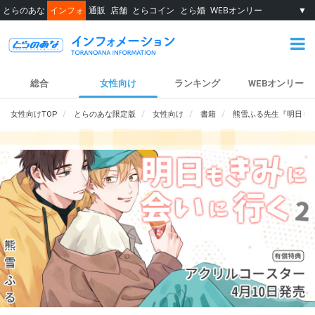
とらのあな
インフォ
通販
店舗
とらコイン
とら婚
WEBオンリー
▼
総合
女性向け
ランキング
WEBオンリー
女性向けTOP
とらのあな限定版
女性向け
書籍
熊雪ふる先生『明日もき