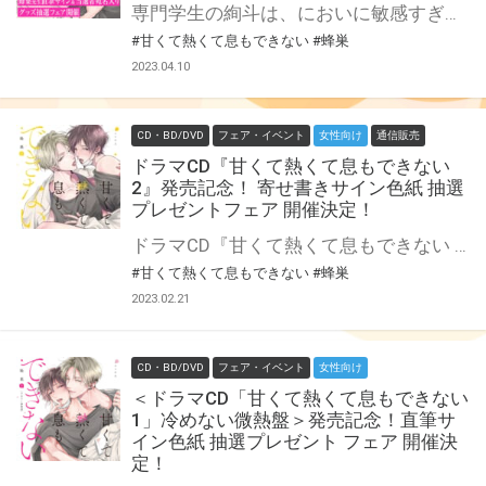
専門学生の絢斗は、においに敏感すぎる体質。 体が熱くなってしまう魅惑的な匂いの同級生・理央と出会い、恋人同士になった。 強引で俺様だけど実は誰より優しい彼に支えられ、充実した日々を送る絢斗。 だが、学園祭のヘアショーでチームメイトになった夢野に二人の関係がバレてしまう。 それがきっかけで理央とすれ違い、会えない寂しさと不安を募らせる絢斗だが…。 人気大沸騰！『甘くて熱くて息もできない』の待望2巻が4月21日発売！ 新刊の発売を記念して、とらのあなでは蜂巣先生の直筆サイン＆当選者宛名入りグッズの抽選プレゼントフェアを開催いたします♡ とらのあな特典のA4クリアファイルに先生の直筆サインと当選者氏名を入れていただき、抽選にてプレゼント！ この貴重な機会、皆様ぜひ奮ってご応募くださいませ☆
#甘くて熱くて息もできない
#蜂巣
2023.04.10
CD・BD/DVD
フェア・イベント
女性向け
通信販売
ドラマCD『甘くて熱くて息もできない
2』発売記念！ 寄せ書きサイン色紙 抽選
プレゼントフェア 開催決定！
ドラマCD『甘くて熱くて息もできない 2』の発売を記念して、「寄せ書きサイン色紙抽選プレゼントフェア」の開催が決定しました！ 対象店舗にてご購入いただいた方の中から抽選でプレゼントいたします。 是非、ご応募ください
#甘くて熱くて息もできない
#蜂巣
2023.02.21
CD・BD/DVD
フェア・イベント
女性向け
＜ドラマCD「甘くて熱くて息もできない
1」冷めない微熱盤＞発売記念！直筆サ
イン色紙 抽選プレゼント フェア 開催決
定！