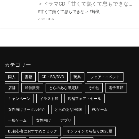
＜ドラマCD「甘くて熱くて息もできない 1」冷めない微熱盤＞の発売を記念して、 「サイン色紙抽選プレゼント フェア」の開催が決定しました！ 対象店舗にてご購入いただいた方の中から抽選で直筆サイン色紙をプレゼントいたします！ ぜひご応募ください♪
#甘くて熱くて息もできない
#蜂巣
2022.10.07
カテゴリー
同人
書籍
CD・BD/DVD
玩具
フェア・イベント
店舗
通信販売
とらのあな限定版
その他
電子書籍
キャンペーン
イラスト展
店舗フェア・セール
女性向けサークル紹介
とらのあな×韓国
PCゲーム
一般ゲーム
女性向け
アプリ
BL初心者におすすめコミック
オンラインとら祭り2020夏