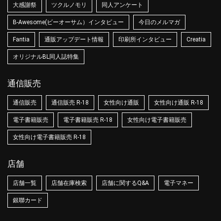
大感謝祭
ツクルノモリ
同人アンケート
B-Awesome(ビーオーサム）インタビュー
今日のメルマガ
Fantia
通販アップデート情報
印刷所インタビュー
Creatia
オリジナルBL同人誌特集
通信販売
通信販売
通信販売 R-18
女性向け通販
女性向け通販 R-18
電子書籍販売
電子書籍販売 R-18
女性向け電子書籍販売
女性向け電子書籍販売 R-18
店舗
店舗一覧
店舗在庫検索
店舗に関するQ&A
電子マネー
銀聯カード