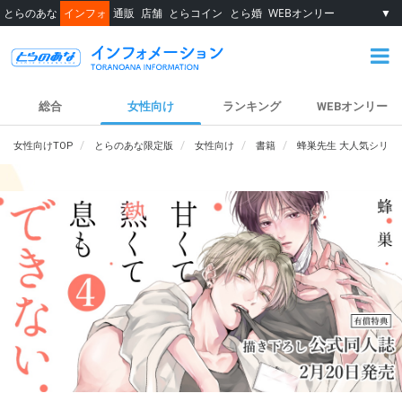
とらのあな
インフォ
通販
店舗
とらコイン
とら婚
WEBオンリー
▼
総合
女性向け
ランキング
WEBオンリー
女性向けTOP
とらのあな限定版
女性向け
書籍
蜂巣先生 大人気シリー