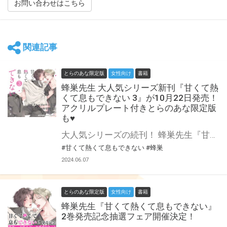
お問い合わせはこちら
関連記事
とらのあな限定版
女性向け
書籍
蜂巣先生 大人気シリーズ新刊『甘くて熱
くて息もできない 3』が10月22日発売！
アクリルプレート付きとらのあな限定版
も♥
大人気シリーズの続刊！ 蜂巣先生『甘くて熱くて息もできない』第3巻が10月22日発売！ とらのあなでは刊行を記念してA6アクリルプレート付きとらのあな限定版を発売致します♥ アクリルプレートは蜂巣先生描き下ろし！ 池袋店・通販にて予約開始！とらのあな限定版は数量限定生産となりますので、お早めにご予約下さい！
#甘くて熱くて息もできない
#蜂巣
2024.06.07
とらのあな限定版
女性向け
書籍
蜂巣先生『甘くて熱くて息もできない』
2巻発売記念抽選フェア開催決定！