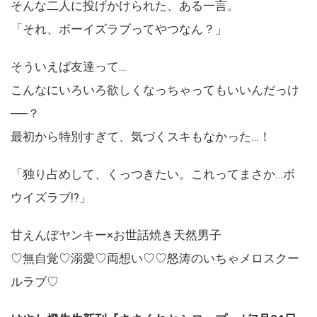
そんな二人に投げかけられた、ある一言。
「それ、ボーイズラブってやつなん？」
そういえば友達って…
こんなにいろいろ欲しくなっちゃってもいいんだっけ
──？
最初から特別すぎて、気づくスキもなかった…！
「独り占めして、くっつきたい。これってまさか…ボ
ウイズラブ⁉︎」
甘えんぼヤンキー×お世話焼き天然男子
♡無自覚♡溺愛♡両想い♡♡怒涛のいちゃメロスクー
ルラブ♡