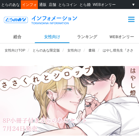
とらのあな
インフォ
通販
店舗
とらコイン
とら婚
WEBオンリー
▼
総合
女性向け
ランキング
WEBオンリー
女性向けTOP
とらのあな限定版
女性向け
書籍
はやし燈先生『ささくれ