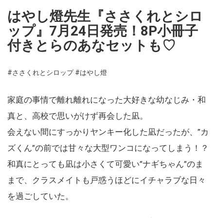
はやし燈先生『ささくれとシロ
ップ』7月24日発売！8P小冊子
付きとらのあなセットも♡
#ささくれとシロップ
#はやし燈
家庭の事情で離れ離れになった大好きな幼なじみ・和
真と、高校で思いがけず再会した凪。
会えない間にすっかりヤンキー化した凪だったが、”カ
ズくん”の前では甘々な大型ワンコになってしまう！？
和真にとっても凪は小さくて可愛い”ナギちゃん”のま
まで、クラスメイトも戸惑うほどにイチャラブな日々
を過ごしていた。