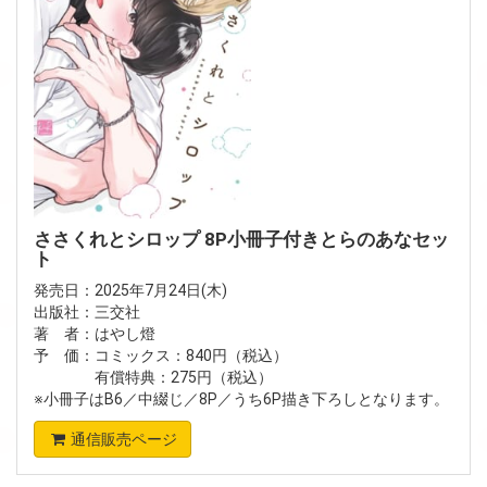
ささくれとシロップ 8P小冊子付きとらのあなセッ
ト
発売日：2025年7月24日(木)
出版社：三交社
著 者：はやし燈
予 価：コミックス：840円（税込）
有償特典：275円（税込）
※小冊子はB6／中綴じ／8P／うち6P描き下ろしとなります。
通信販売ページ