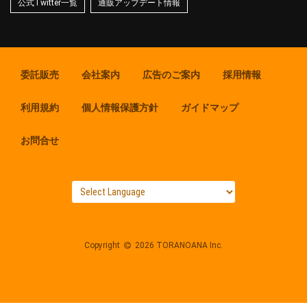
公式Twitter一覧
通販アップデート情報
委託販売
会社案内
広告のご案内
採用情報
利用規約
個人情報保護方針
ガイドマップ
お問合せ
Copyright
2026 TORANOANA Inc.