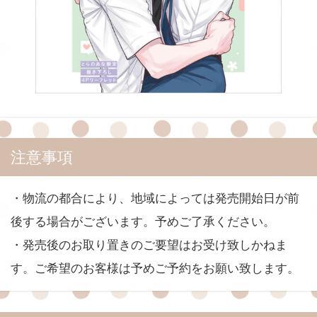
注意事項
・物流の都合により、地域によっては発売開始日が前
後する場合がございます。予めご了承ください。
・発売後のお取り置きのご要望はお受け致しかねま
す。ご希望のお客様は予めご予約をお願い致します。