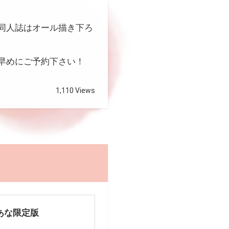
同人誌はオール描き下ろ
早めにご予約下さい！
1,110 Views
あな限定版