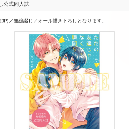
し公式同人誌
本文20P)／無線綴じ／オール描き下ろしとなります。