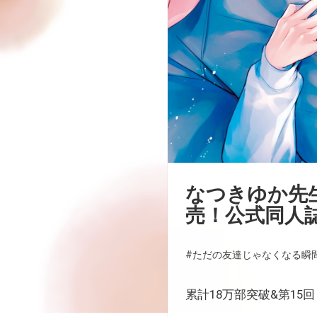
なつきゆか先生
売！公式同人
#ただの友達じゃなくなる瞬
累計18万部突破&第15