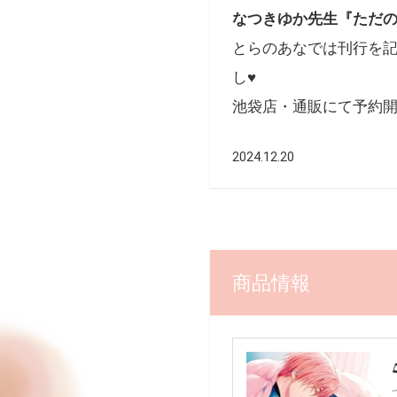
なつきゆか先生『ただの
とらのあなでは刊行を
し♥
池袋店・通販にて予約
2024.12.20
商品情報