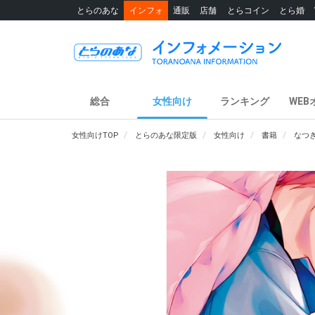
とらのあな
インフォ
通販
店舗
とらコイン
とら婚
総合
女性向け
ランキング
WEB
女性向けTOP
とらのあな限定版
女性向け
書籍
なつ