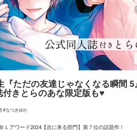
『ただの友達じゃなくなる瞬間 5』
誌付きとらのあな限定版も♥
間
#なつきゆか
回ＢＬアワード2024【次に来る部門】第７位の話題作！