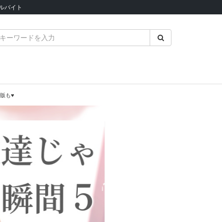
ルバイト
版も♥