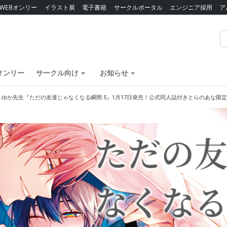
WEBオンリー
イラスト展
電子書籍
サークルポータル
エンジニア採用
ア
オンリー
サークル向け
お知らせ
きゆか先生『ただの友達じゃなくなる瞬間 5』1月17日発売！公式同人誌付きとらのあな限定