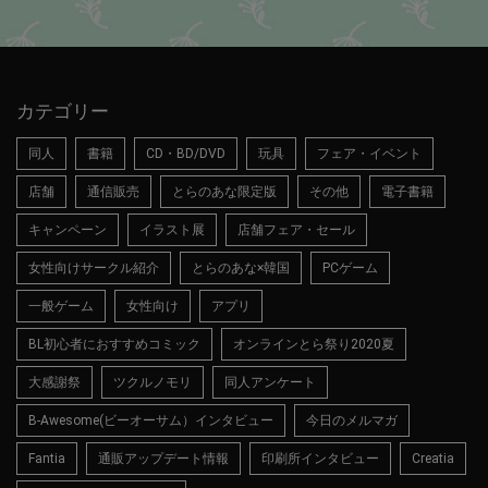
カテゴリー
同人
書籍
CD・BD/DVD
玩具
フェア・イベント
店舗
通信販売
とらのあな限定版
その他
電子書籍
キャンペーン
イラスト展
店舗フェア・セール
女性向けサークル紹介
とらのあな×韓国
PCゲーム
一般ゲーム
女性向け
アプリ
BL初心者におすすめコミック
オンラインとら祭り2020夏
大感謝祭
ツクルノモリ
同人アンケート
B-Awesome(ビーオーサム）インタビュー
今日のメルマガ
Fantia
通販アップデート情報
印刷所インタビュー
Creatia