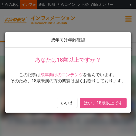
とらのあな
インフォ
通販
店舗
とらコイン
とら婚
WEBオンリー
▼
総合
女性向け
ランキング
イラスト展
成年向け年齢確認
TOP
同人
うまくち醤油先生直筆オーダー色紙＆サイン入りグッズをセットでお届
あなたは18歳以上ですか？
この記事は
成年向けのコンテンツ
を含んでいます。
そのため、18歳未満の方の閲覧は固くお断りしております。
いいえ
はい、18歳以上です