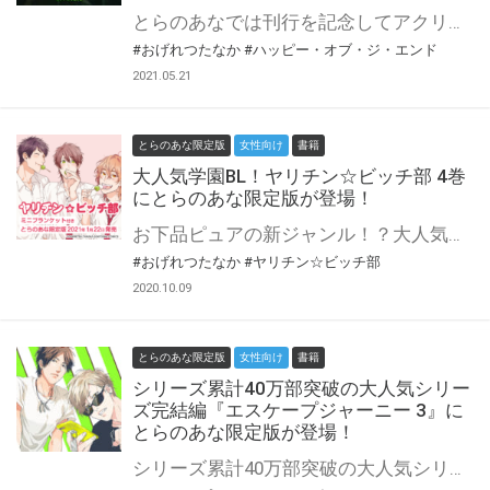
とらのあなでは刊行を記念してアクリルスタンド付きとらのあな限定版を発売致します！ アクリルスタンドはおげれつたなか先生の描き下ろし♡ 各店・通販にて予約開始！とらのあな限定版は数量限定生産となりますので、お早めにご予約下さい！
#おげれつたなか
#ハッピー・オブ・ジ・エンド
2021.05.21
とらのあな限定版
女性向け
書籍
大人気学園BL！ヤリチン☆ビッチ部 4巻
にとらのあな限定版が登場！
お下品ピュアの新ジャンル！？大人気学園BL第4巻が登場です！ 活動内容はずばりS●X！ 性に奔放な先輩たちと童貞新人部員たちが繰り広げる意外と純情ピュアハートな大人気学園BL、第4巻！ おげれつたなか先生『ヤリチン☆ビッチ部』4巻が2021年1月22日に発売決定
#おげれつたなか
#ヤリチン☆ビッチ部
2020.10.09
とらのあな限定版
女性向け
書籍
シリーズ累計40万部突破の大人気シリー
ズ完結編『エスケープジャーニー 3』に
とらのあな限定版が登場！
シリーズ累計40万部突破の大人気シリーズ、完結編！ ミスターS大で優勝した太一の目の前で、仁科にさらわれた直人。 直人への恋心を抱えた仁科は、傷ついた直人へと手を伸ばし――？ 男で恋人同士、互いを想っているだけでは生きていくことは難しくて…？ 大人気シリーズ『エスケープジャーニー』の最新3巻が7月10日に発売決定！ とらのあなでは発売を記念して『エスケープジャーニー 3 パスケース付きとらのあな限定版』を発売致します。 とらのあな各店・通販にて予約開始！ 限定版の製造数には限りがございますので、なにとぞお早目にご予約くださいませ！