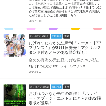
カナ
#桐式トキコ
#流星ハニー
#湯煎温子
#灰田ナナ
コ
#真ing
#端丘
#織島ユポポ
#羽純ハナ
#腰オラつば
め
#花乃軍
#藤峰式
#藤村まりな
#赤河左岸
#野田の
んだ
#高山しのぶ
#鷹
#黒田くろた
2024.11.18
とらのあな限定版
女性向け
書籍
おげれつたなか先生新刊『マーメイド♡
プリンス 1』が8月1日発売！アクリルス
タンド付きとらのあな限定版も！
金欠の真海の元に怪しげな男たちが訪れ、彼の遺伝子は絶滅寸前の人魚（
#おげれつたなか
#マーメイド♡プリンス
2024.06.07
とらのあな限定版
女性向け
書籍
おげれつたなか先生の新作！『ハッピ
ー・オブ・ジ・エンド』にとらのあな限
定版が登場！