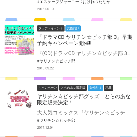
#エスケープジャーニー
#おげれつたなか
2018.05.10
フェア・イベント
女性向け
『ドラマCD ヤリチン☆ビッチ部 3』早期
予約キャンペーン開催!!
『(CD)ドラマCD ヤリチン☆ビッチ部 3』発売に合わせ、 早期予約購入キャンペーンを開催いたします！！ 『(CD)ドラマCD ヤリチン☆ビッチ部 3』をキャンペーン期間内にご予約の上、 ご購入いただいたお客様に先着に「リバーシブルイラストカード」を 商品引き渡し時にプレゼント致します!! 是非とも、とらのあな対象店舗でご予約ください♪
#ヤリチン☆ビッチ部
2018.03.22
キャンペーン
とらのあな限定版
女性向け
玩具
ヤリチン☆ビッチ部グッズ とらのあな
限定販売決定！
大人気コミックス『ヤリチン☆ビッチ部』が GraffArt（グラフアート）シリーズに登場♪ 「スマホケース」や「アクリルキーホルダー」 「パスケース」など豊富なラインナップをとらのあな限定で販売します！ さらに！ 販売を記念して『ヤリチン☆ビッチ部』グラフアートシリーズのグッズを 4000円以上お買い上げごとに、グラフアートを使用した 【ダブルポケットクリアファイル】をプレゼント♪ 店舗と通販では配布条件が異なりますのでご注意ください。 さらにさらに！ グラフアートシリーズグッズの販売に合わせて 書き起こしのSＤイラストを使用した「缶バッジ」と「アクリルキーホルダー」を 数量限定でとらのあな先行販売いたします！ しかも、とらのあな限定BOX購入特典付きです！ 素敵な商品を早く手に入れられるこのチャンスをお見逃しなく！
#ヤリチン☆ビッチ部
2017.12.04