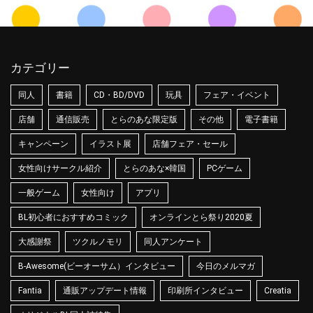
カテゴリー
同人
書籍
CD・BD/DVD
玩具
フェア・イベント
店舗
通信販売
とらのあな限定版
その他
電子書籍
キャンペーン
イラスト展
店舗フェア・セール
女性向けサークル紹介
とらのあな×韓国
PCゲーム
一般ゲーム
女性向け
アプリ
BL初心者におすすめコミック
オンラインとら祭り2020夏
大感謝祭
ツクルノモリ
同人アンケート
B-Awesome(ビーオーサム）インタビュー
今日のメルマガ
Fantia
通販アップデート情報
印刷所インタビュー
Creatia