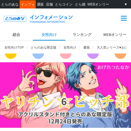
とらのあな
インフォ
通販
店舗
とらコイン
とら婚
WEBオンリー
▼
総合
女性向け
ランキング
WEBオンリー
女性向けTOP
とらのあな限定版
女性向け
書籍
大人気シリーズ♥おげ