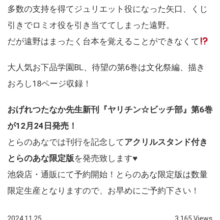
多数の支持を得てジュリエット役になった矢口、くじ
引きでロミオ役を引き当ててしまった遠野。
だが遠野はまったく台本を覚えることができなくて
大人気お下品学園BL、待望の第6巻は文化祭編、描き
おろし18ページ収録！
おげれつたなか先生新刊『ヤリチン☆ビッチ部』第6巻
が12月24日発売！
とらのあなでは刊行を記念して
アクリルスタンド付き
とらのあな限定版
を発売致します♥
池袋店・通販にて予約開始！とらのあな限定版は数量
限定生産となりますので、お早めにご予約下さい！
2024.11.25
3,165 Views