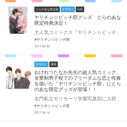
とらのあな限定版
女性向け
玩具
ヤリチン☆ビッチ部グッズ とらのあな
限定特典決定！
大人気コミックス『ヤリチン☆ビッチ部グッズ』の ドラマCDにあわせて、セブンツーより 百合くんとジミーのグッズ発売が決定いたしました♪ 「ビッグ缶バッジ」を身につけるも良し、 「学生証付きICカードケース」で持ち歩くも良し、 「ビッグマイクロファイバータオル」に大きく描かれた2人を眺めるも良し！ 楽しみ方は皆様次第です！！ 更に！ グッズ販売を記念して、とらのあなではなんと 同時購入特典として【ジミーの学生証】をプレゼントしちゃいます♪ 先着特典となりますので、買い逃しのないようご注意ください！
#ヤリチン☆ビッチ部
2017.06.30
女性向け
書籍
おげれつたなか先生の超人気コミック、
全寮制男子校でのフリーダムな恋と性春
を描いた「ヤリチン☆ビッチ部」にとら
のあな限定グッズが登場！！
名門私立モリモーリ学園写真部に入部！……のはずが、ヤリ部！？月のノルマ！？ なにそれウソでしょ！？？！？ しかしとんでも系部活動の裏ではそれぞれのピュアな恋愛事情が……！ 思わずキュンとしちゃう大人気学園BL！ そんな大人気タイトルのグッズが登場です！ 大きいサイズのスマホスタンド、第一巻発売時に大人気で早期完売となった くまえもんポーチの色違いver、さらには大きなサイズのくまえもんクッション♡ なんとこれらはとらのあなのみでの限定販売！ クッションのみ完全受注生産となりますので、予約締切にご注意ください！＞＜ ビッチ部のキャラで生活を彩ろう♪ 今夏発売予定！皆様早めのご予約を☆ body #page #main {min-height: 700px;padding-top: 400px !important;padding-bottom: 30px;}#page {background-image: url(https://news.toranoana.jp/wp-content/uploads/2017/06/bg01-1.jpg);background-position: center center;background-attachment: cover;background-repeat: no-repeat;}
#ヤリチン☆ビッチ部
2017.06.16