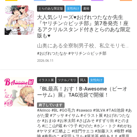
とらのあな限定版
女性向け
書籍
大人気シリーズ♥おげれつたなか先生
『ヤリチン☆ビッチ部』第7巻発売！座
るアクリルスタンド付きとらのあな限定
版も♥
山奥にある全寮制男子校、私立モリモーリ学園。 写真部とは名ばかり、活動内容はずばりS●Xという通称｢ヤリチンビッチ部｣に入部してしまった遠野は性に奔放な先輩たちに翻弄されながら忙しい日々を送っている。 文化祭で上演した「ロミオとジュリエット」をきっかけに矢口からキスされた遠野。 一方、めでたく百合と両想いになったはずのジミーは再び「遠くから百合くんを愛する」生活に戻ると宣言して百合を混乱させる。 1年生童貞組の三角関係と先輩たちの恋愛事情……先の読めない大人気学園BL、待望の第７巻は「キャラクター＆カップリング人気投票」の結果発表に加え、1位のカップリングを反映した描きおろしコミック６ページ＆通常の描き下ろしコミック14ページを収録！ おげれつたなか先生新刊『ヤリチン☆ビッチ部』第7巻が7月23日発売！ とらのあなでは刊行を記念して座るアクリルスタンド付きとらのあな限定版を発売致します♥ 池袋店・通販にて予約開始！とらのあな限定版は数量限定生産となりますので、お早めにご予約下さい！
#おげれつたなか
#ヤリチン☆ビッチ部
2026.06.11
イラスト展
ツクルノモリ
同人
女性向け
『BL最高！おす！B-Awesome（ビーオ
ーサム）展』TAG池袋で開催！
終了しています
#Arinco
#BL
#GO毛力
#sawaco
#SILVA
#TAG池袋
#あ
がた愛
#アッサ
#イサム
#イラスト展
#おげれつたな
か
#おまゆ
#お米太郎
#さばみそ
#すずり街
#とのま
ろ
#にこ山P蔵
#バラ子
#ひのた
#ホン・トク
#めがね
#ヤマダ
#三栖よこ
#佳門サエコ
#加藤スス
#唯野
#喃
喃
#奏島ゆこ
#宮田トヲル
#尾羊英
#暁あまま
#栗原