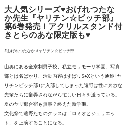
大人気シリーズ♥おげれつたな
か先生『ヤリチン☆ビッチ部』
第6巻発売！アクリルスタンド付
きとらのあな限定版も♥
#おげれつたなか
#ヤリチン☆ビッチ部
山奥にある全寮制男子校、私立モリモーリ学園。写真
部とは名ばかり、活動内容はずばりS●Xという通称｢ヤ
リチンビッチ部｣に入部してしまった遠野は性に奔放な
先輩たちに翻弄されながら忙しい日々を送っている。
夏のヤリ部合宿も無事？終えた新学期。
文化祭で遠野たちのクラスは「ロミオとジュリエッ
ト」を上演することになる。