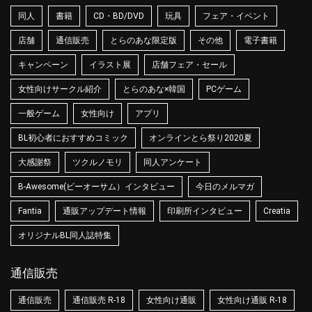
同人
書籍
CD・BD/DVD
玩具
フェア・イベント
店舗
通信販売
とらのあな限定版
その他
電子書籍
キャンペーン
イラスト展
店舗フェア・セール
女性向けサークル紹介
とらのあな×韓国
PCゲーム
一般ゲーム
女性向け
アプリ
BL初心者におすすめコミック
オンラインとら祭り2020夏
大感謝祭
ツクルノモリ
同人アンケート
B-Awesome(ビーオーサム）インタビュー
今日のメルマガ
Fantia
通販アップデート情報
印刷所インタビュー
Creatia
オリジナルBL同人誌特集
通信販売
通信販売
通信販売 R-18
女性向け通販
女性向け通販 R-18