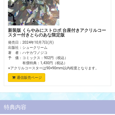
新装版 くらやみにストロボ 台座付きアクリルコー
スター付きとらのあな限定版
発売日：2024年10月7日(月)
出版社：シュークリーム
著 者：ハヤカワノジコ
予 価：コミックス：902円（税込）
有償特典：1,430円（税込）
※アクリルコースターは90×90mm以内程度となります。
通信販売ページ
特典内容