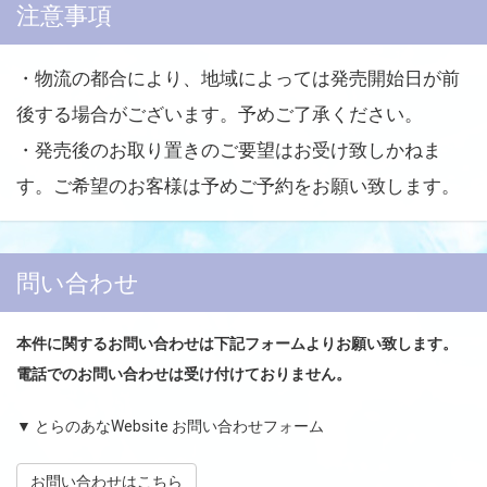
注意事項
・物流の都合により、地域によっては発売開始日が前
後する場合がございます。予めご了承ください。
・発売後のお取り置きのご要望はお受け致しかねま
す。ご希望のお客様は予めご予約をお願い致します。
問い合わせ
本件に関するお問い合わせは下記フォームよりお願い致します。
電話でのお問い合わせは受け付けておりません。
▼ とらのあなWebsite お問い合わせフォーム
お問い合わせはこちら