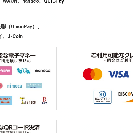
WAON、nanaco、
QUICPay
、銀聯（UnionPay）、
、J-Coin