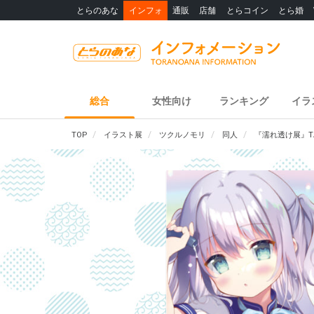
とらのあな
インフォ
通販
店舗
とらコイン
とら婚
総合
女性向け
ランキング
イラ
TOP
イラスト展
ツクルノモリ
同人
『濡れ透け展』T