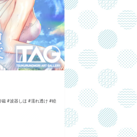
青磁
#波器しほ
#濡れ透け
#睦