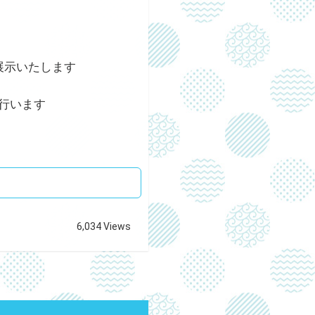
展示いたします
行います
6,034 Views