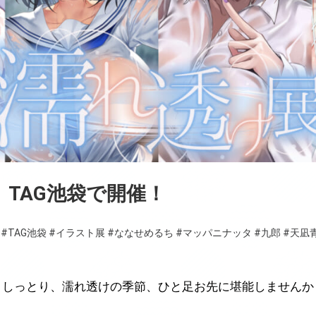
TAG池袋で開催！
#TAG池袋
#イラスト展
#ななせめるち
#マッパニナッタ
#九郎
#天凪
しっとり、濡れ透けの季節、ひと足お先に堪能しませんか