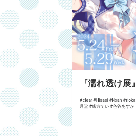
『濡れ透け展』
#clear
#Hisasi
#Noah
#rioka
月堂
#緒方てい
#色谷あすか