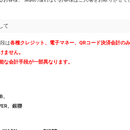
して
手段は
各種クレジット、電子マネー、QRコード決済会計の
けません。
可能な会計手段が一部異なります。
CB、
OVER、銀聯