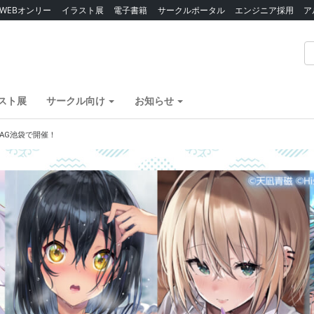
WEBオンリー
イラスト展
電子書籍
サークルポータル
エンジニア採用
ア
スト展
サークル向け
お知らせ
AG池袋で開催！