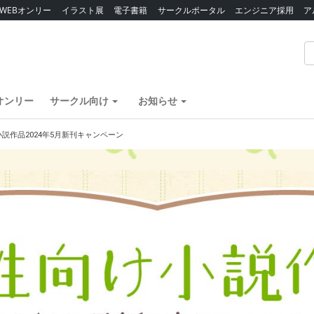
WEBオンリー
イラスト展
電子書籍
サークルポータル
エンジニア採用
ア
オンリー
サークル向け
お知らせ
説作品2024年5月新刊キャンペーン