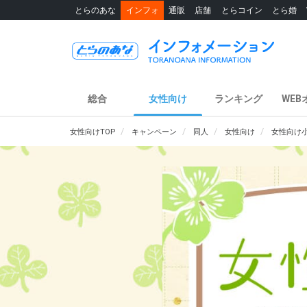
とらのあな
インフォ
通販
店舗
とらコイン
とら婚
総合
女性向け
ランキング
WEB
女性向けTOP
キャンペーン
同人
女性向け
女性向け小