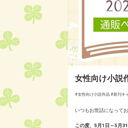
女性向け小説作
#女性向け小説作品
#新刊キ
いつもお世話になって
この度、5月1日～5月