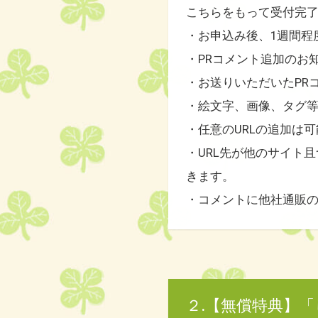
こちらをもって受付完
・お申込み後、1週間程
・PRコメント追加のお
・お送りいただいたPR
・絵文字、画像、タグ
・任意のURLの追加は
・URL先が他のサイト
きます。
・コメントに他社通販
２.【無償特典】