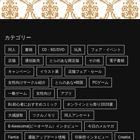
カテゴリー
同人
書籍
CD・BD/DVD
玩具
フェア・イベント
店舗
通信販売
とらのあな限定版
その他
電子書籍
キャンペーン
イラスト展
店舗フェア・セール
女性向けサークル紹介
とらのあな×韓国
PCゲーム
一般ゲーム
女性向け
アプリ
BL初心者におすすめコミック
オンラインとら祭り2020夏
大感謝祭
ツクルノモリ
同人アンケート
B-Awesome(ビーオーサム）インタビュー
今日のメルマガ
Fantia
通販アップデート情報
印刷所インタビュー
Creatia