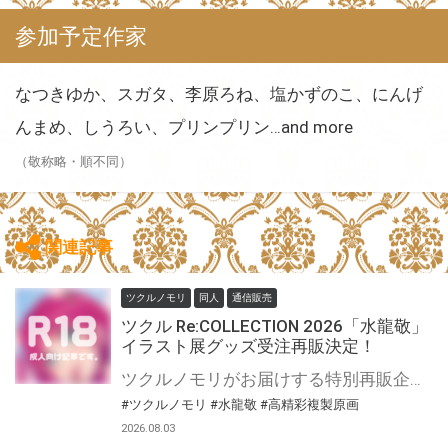
参加予定作家
なつきゆか、スガタ、李原ろね、塩かずのこ、にんげ
んまめ、しうろい、プリンプリン…and more
（敬称略・順不同）
関連記事
ツクルノモリ
同人
通信販売
ツクル Re:COLLECTION 2026「水龍敬」
イラスト展グッズ受注再販決定！
ツクルノモリがお届けする特別再販企画「ツクル Re:COLLECTION 2026」開催！ 過去に開催された水龍敬イラスト展『水龍敬ランドの世界2』にて販売されたオリジナルグッズのとらのあな通販での受注再販が決定いたしました！ 多くのお客様から寄せられた再販希望にお応えし、ファンの皆様に大好評を博した既存ラインナップを特別復刻いたします。 過去のイラスト展にお越しいただけなかった方や、新たに『水龍敬ランド』の世界に魅了された方も、この貴重な機会にぜひお買い求めください！
#ツクルノモリ
#水龍敬
#高精彩複製原画
2026.08.03