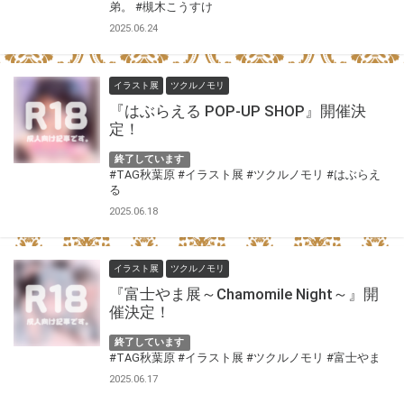
弟。
#槻木こうすけ
2025.06.24
イラスト展
ツクルノモリ
『はぶらえる POP-UP SHOP』開催決
定！
終了しています
#TAG秋葉原
#イラスト展
#ツクルノモリ
#はぶらえ
る
2025.06.18
イラスト展
ツクルノモリ
『富士やま展～Chamomile Night～』開
催決定！
終了しています
#TAG秋葉原
#イラスト展
#ツクルノモリ
#富士やま
2025.06.17