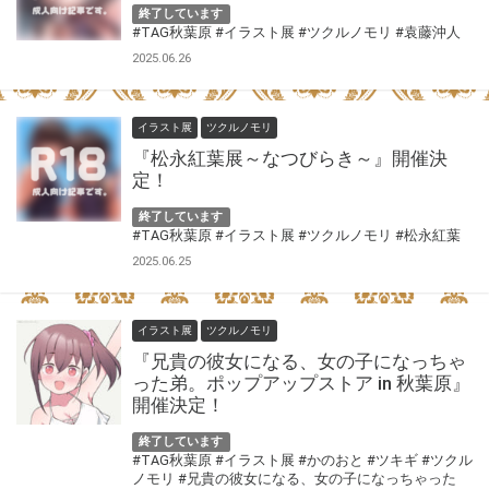
終了しています
#TAG秋葉原
#イラスト展
#ツクルノモリ
#袁藤沖人
2025.06.26
イラスト展
ツクルノモリ
『松永紅葉展～なつびらき～』開催決
定！
終了しています
#TAG秋葉原
#イラスト展
#ツクルノモリ
#松永紅葉
2025.06.25
イラスト展
ツクルノモリ
『兄貴の彼女になる、女の子になっちゃ
った弟。ポップアップストア in 秋葉原』
開催決定！
終了しています
#TAG秋葉原
#イラスト展
#かのおと
#ツキギ
#ツクル
ノモリ
#兄貴の彼女になる、女の子になっちゃった