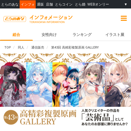
とらのあな
インフォ
通販
店舗
とらコイン
とら婚
WEBオンリー
▼
総合
女性向け
ランキング
イラスト展
TOP
同人
通信販売
第43回 高精彩複製原画 GALLERY