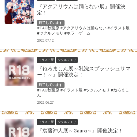
『アクアリウムは踊らない展』開催決
定！
終了しています
#TAG秋葉原
#アクアリウムは踊らない
#イラスト展
#ツクルノモリ
#ホラーゲーム
2025.07.12
イラスト展
ツクルノモリ
『ねろましん展～乳浣スプラッシュサマ
ー！～』開催決定！
終了しています
#TAG秋葉原
#イラスト展
#ツクルノモリ
#ねろまし
ん
2025.06.27
イラスト展
ツクルノモリ
『袁藤沖人展～Gaura～』開催決定！