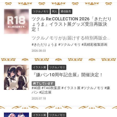
ツクルノモリ
同人
通信販売
ツクル Re:COLLECTION 2026「きただり
ょうま」イラスト展グッズ受注再販決
定！
ツクルノモリがお届けする特別再販企画「ツクル Re:COLLECTION 2026」開催！ 過去に開催された『きただりょうま初個展』『きただりょうま展2』にて販売されたオリジナルグッズのとらのあな通販での受注再販が決定いたしました！ 多くのお客様から寄せられた再販希望にお応えし、人気の高かった既存ラインナップの復刻に加え、今回の企画を記念した新規アイテムも登場いたします。 過去の個展にお越しいただけなかった方や、最近ファンになられた方も、この機会にぜひご利用ください。
#きただりょうま
#ツクルノモリ
#高精彩複製原画
2026.08.03
イラスト展
ツクルノモリ
『嫌パン10周年記念展』開催決定！
終了しています
#40原
#TAG秋葉原
#イラスト展
#ツクルノモリ
#嫌
パン
#記念展
2025.07.18
イラスト展
ツクルノモリ