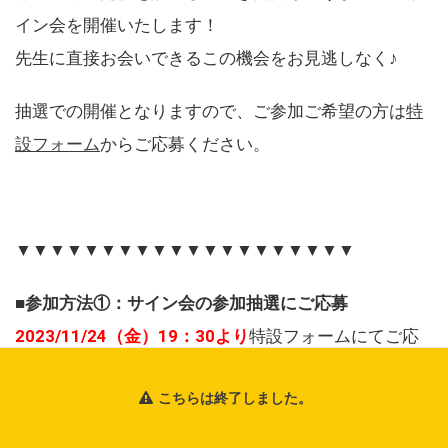
イン会を開催いたします！
先生に直接お会いできるこの機会をお見逃しなく♪
抽選での開催となりますので、ご参加ご希望の方は
特
設フォーム
からご応募ください。
▼▼▼▼▼▼▼▼▼▼▼▼▼▼▼▼▼▼▼▼
■参加方法①：サイン会の参加抽選にご応募
2023/11/24（金）19：30より
特設フォームにてご応
募を受け付けます。
こちらは終了しました。
下記【応募条件】と【その他注意事項】を必ずご確
認・ご了承の上、ご応募ください。