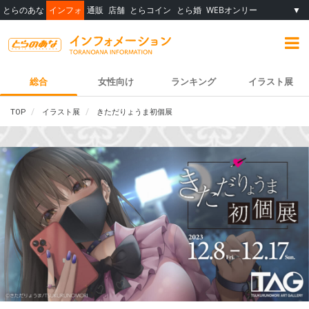
とらのあな
インフォ
通販
店舗
とらコイン
とら婚
WEBオンリー
▼
総合
女性向け
ランキング
イラスト展
TOP
イラスト展
きただりょうま初個展