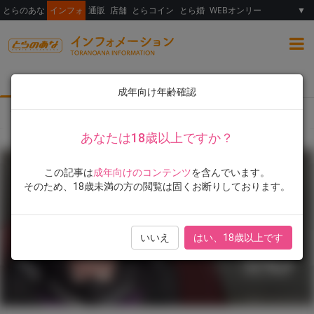
とらのあな
インフォ
通販
店舗
とらコイン
とら婚
WEBオンリー
▼
総合
女性向け
ランキング
イラスト展
成年向け年齢確認
TOP
イラスト展
SigMa展
あなたは18歳以上ですか？
この記事は
成年向けのコンテンツ
を含んでいます。
そのため、18歳未満の方の閲覧は固くお断りしております。
いいえ
はい、18歳以上です