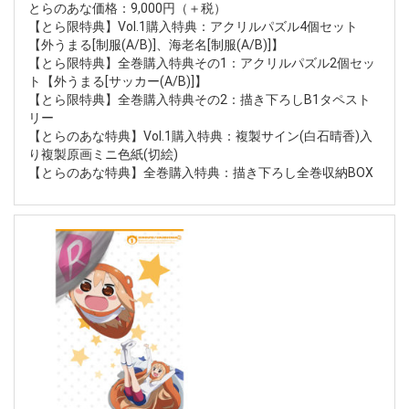
とらのあな価格：9,000円（＋税）
【とら限特典】Vol.1購入特典：アクリルパズル4個セット
【外うまる[制服(A/B)]、海老名[制服(A/B)]】
【とら限特典】全巻購入特典その1：アクリルパズル2個セッ
ト【外うまる[サッカー(A/B)]】
【とら限特典】全巻購入特典その2：描き下ろしB1タペスト
リー
【とらのあな特典】Vol.1購入特典：複製サイン(白石晴香)入
り複製原画ミニ色紙(切絵)
【とらのあな特典】全巻購入特典：描き下ろし全巻収納BOX