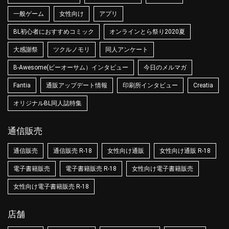
一般ゲーム
女性向け
アプリ
BL初心者におすすめコミック
オンラインとら祭り2020夏
大感謝祭
ツクルノモリ
同人アンケート
B-Awesome(ビーオーサム）インタビュー
今日のメルマガ
Fantia
通販アップデート情報
印刷所インタビュー
Creatia
オリジナルBL同人誌特集
通信販売
通信販売
通信販売 R-18
女性向け通販
女性向け通販 R-18
電子書籍販売
電子書籍販売 R-18
女性向け電子書籍販売
女性向け電子書籍販売 R-18
店舗