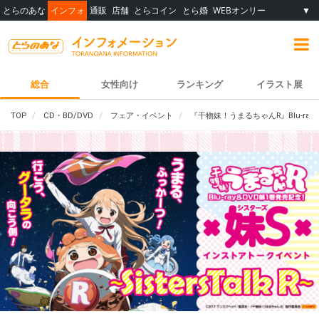
とらのあな
インフォ
通販
店舗
とらコイン
とら婚
WEBオンリー
▼
総合
女性向け
ランキング
イラスト展
TOP
CD・BD/DVD
フェア・イベント
『干物妹！うまるちゃんR』Blu-ra