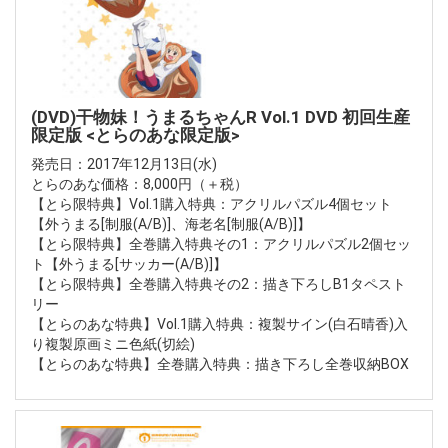
(DVD)干物妹！うまるちゃんR Vol.1 DVD 初回生産
限定版 <とらのあな限定版>
発売日：2017年12月13日(水)
とらのあな価格：8,000円（＋税）
【とら限特典】Vol.1購入特典：アクリルパズル4個セット
【外うまる[制服(A/B)]、海老名[制服(A/B)]】
【とら限特典】全巻購入特典その1：アクリルパズル2個セッ
ト【外うまる[サッカー(A/B)]】
【とら限特典】全巻購入特典その2：描き下ろしB1タペスト
リー
【とらのあな特典】Vol.1購入特典：複製サイン(白石晴香)入
り複製原画ミニ色紙(切絵)
【とらのあな特典】全巻購入特典：描き下ろし全巻収納BOX