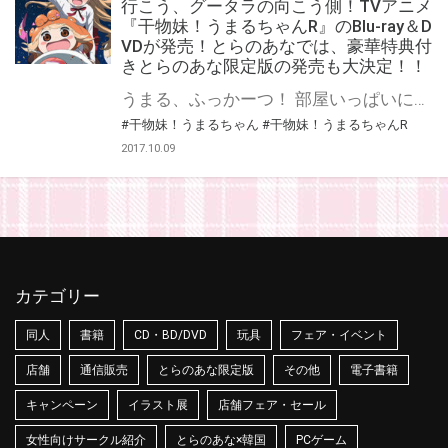
行こう、グータラの向こう側！TVアニメ
『干物妹！うまるちゃんR』のBlu-ray＆D
VDが発売！とらのあなでは、豪華特典付
きとらのあな限定版の発売も大決定！！
うまる、ふっかーつ！ 部屋いっぱいに広がる宇宙が、再び…！ 外では、誰もがうらやむ才色兼備の「美妹(びもうと)」が、 家に帰れば、誰も知らないグータラ三昧の「干物妹(ひもうと)」に・・・！？ グータラを極めた干物妹・うまるが、 コーラとポテイトを片手に、漫画やゲーム、アニメ、ネットサーフィン・・・、 一緒に暮らす兄・タイヘイを横目に、欲望の赴くままに突き進む！ クラスメイトの海老名、切絵、シルフィンとの絆も深まり、 うまるの日常はますますにぎやかにっ！！！ うまるの最強で最高な最上の日常（パラダイス）が、再び始まる！ 2017年10月より放映がスタートするTVアニメ『干物妹！うまるちゃんR』が、 早くもBlu-ray&DVDの発売が決定です！ そしてとらのあなでは、豪華特典付きの『とらのあな限定版』の発売も大決定！！ 気になるとらのあな限定版の特典は、 とらのあな限定版の各巻特典として、 うまる・海老名・切絵・シルフィンのドット絵が可愛いアクリルパズルセット♪ 更に、とらのあな限定版の全巻連動特典として、 うまるのドット絵アクリルパズルセットと、 描き下ろしB1タペストリーが付いてくる超豪華な特典満載となっております！ 是非ともお早めに、とらのあな対象店舗でのご予約・ご購入をお待ちしております♪♪ 公式サイト：http://umaru-ani.me
#干物妹！うまるちゃん
#干物妹！うまるちゃんR
2017.10.09
カテゴリー
同人
書籍
CD・BD/DVD
玩具
フェア・イベント
店舗
通信販売
とらのあな限定版
その他
電子書籍
キャンペーン
イラスト展
店舗フェア・セール
女性向けサークル紹介
とらのあな×韓国
PCゲーム