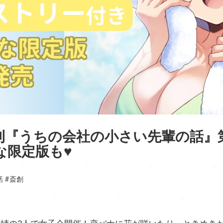
刊『うちの会社の小さい先輩の話』
な限定版も♥
話
#斎創