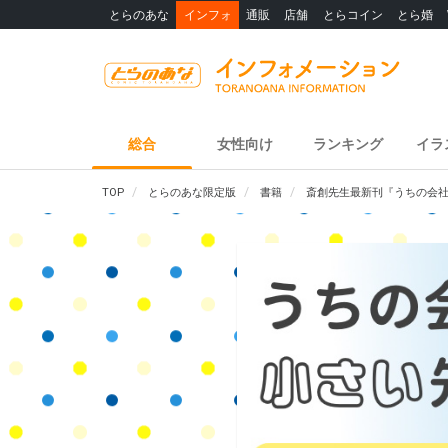
とらのあな
インフォ
通販
店舗
とらコイン
とら婚
総合
女性向け
ランキング
イラ
TOP
とらのあな限定版
書籍
斎創先生最新刊『うちの会社