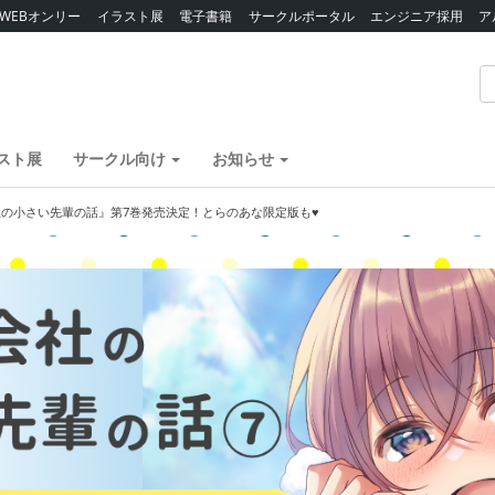
WEBオンリー
イラスト展
電子書籍
サークルポータル
エンジニア採用
ア
スト展
サークル向け
お知らせ
の小さい先輩の話』第7巻発売決定！とらのあな限定版も♥