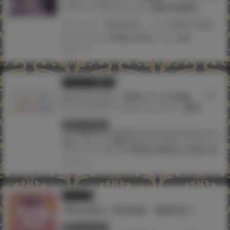
スアートコレクション feat.弱電波』
サークル「電波暗室」でご活躍中 魅惑の表情とフェティシズムあふれるシチュエーションの作品で絶大な支持を集める 弱電波先生が、あなたのためだけに直筆イラストを描き上げてくださいます！ 色紙は豪華サイン入りグッズと一緒にお届けいたします！ 是非このチャンスをお見逃しなく！ 【お申込みはこちら！】
#ツクルノモリ
#弱電波
#直筆イラスト色紙
2024.12.13
ツクルノモリ
同人
あなただけの、世界に1つの宝物。『プ
レシャスアートコレクション』誕生
終了しています
#JOY RIDE
#Jun
#KOMOTA
#TAG
#あずまゆき
#うさ
城まに
#うまくち醤油
#ガガイモ
#プレシャスアート
コレクション
#ようか
#弱電波
#明晰ゆめ
#神奈月昇
2024.10.22
イラスト展
TAGお蔵出し祭in池袋 開催決定！
終了しています