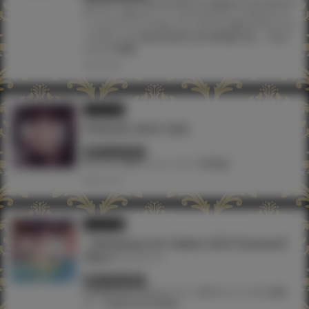
#jonsun
#JOY RIDE
#KOMOTA
#SigMa
#TAG
#あやみ
#イラスト展
#エレクトさわる
#ガガイモ
#きただり
ょうま
#ぐらんで
#ぜっきょ
#ナビエ遥か2T
#フクダ
ーダ
#ようか
#凪雄
#師走の翁
#弱電波
#流。
#玉之
けだま
#雨蘭
2024.05.08
イラスト展
弱電波展 2023-池袋-
終了しています
#イラスト展
#ツクルノモリ
#弱電波
2023.12.22
イラスト展
【Akihabara Art Gallery 2023 Summer】
Webギャラリー
終了しています
#oekakizuki
#TAG
#イラスト展
#三上ミカ
#三色網
戸。
#加瀬大輝
#弱電波