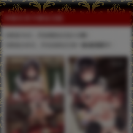
特製生寫卡贈送活動
消費滿750元，即隨機贈送寫真卡
2張
！
消費滿3,000元，即直接贈送完整
一套8款寫真卡
！