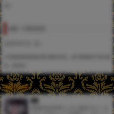
5位
抽選・中獎者發表
2023年9月1日（五）
※中獎者將透過發送電子郵件告知，未中獎者則不另行通
知，請見諒。
関連記事
同人
弱電波先生直筆オーダー色紙＆サイン入
りグッズをセットでお届け！『プレシャ