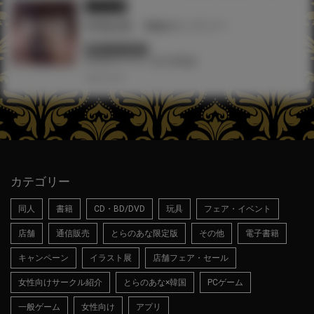
イラスト展
弱電波展 Webギャラリー
終了しています
#TAG
#イラスト展
#弱電波
2023.02.28
カテゴリー
同人
書籍
CD・BD/DVD
玩具
フェア・イベント
店舗
通信販売
とらのあな限定版
その他
電子書籍
キャンペーン
イラスト展
店舗フェア・セール
女性向けサークル紹介
とらのあな×韓国
PCゲーム
一般ゲーム
女性向け
アプリ