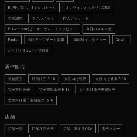
BL初心者におすすめコミック
オンラインとら祭り2020夏
大感謝祭
ツクルノモリ
同人アンケート
B-Awesome(ビーオーサム）インタビュー
今日のメルマガ
Fantia
通販アップデート情報
印刷所インタビュー
Creatia
オリジナルBL同人誌特集
通信販売
通信販売
通信販売 R-18
女性向け通販
女性向け通販 R-18
電子書籍販売
電子書籍販売 R-18
女性向け電子書籍販売
女性向け電子書籍販売 R-18
店舗
店舗一覧
店舗在庫検索
店舗に関するQ&A
電子マネー