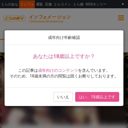
とらのあな
インフォ
通販
店舗
とらコイン
とら婚
WEBオンリー
▼
総合
女性向け
ランキング
イラスト展
成年向け年齢確認
TOP
イラスト展
弱電波展 in TAIWAN 即將在虎之穴台北店舉辦！
あなたは18歳以上ですか？
この記事は
成年向けのコンテンツ
を含んでいます。
そのため、18歳未満の方の閲覧は固くお断りしております。
いいえ
はい、18歳以上です