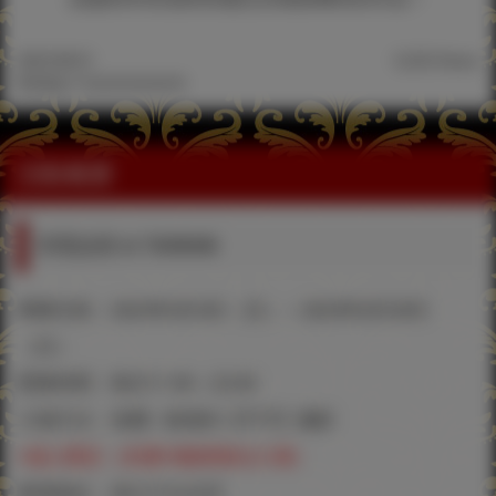
2023.08.01
5,232 Views
©弱電波/TSUKURUNOMORI
活動概要
弱電波展 in TAIWAN
舉辦日程：2023年8月4日（五）～2023年8月20日
（日）
營業時間：每日11:00～22:00
入場方法：免費 / 會場內【不可】攝影
※成人限定（未滿18歳者無法入場）
會場地址：虎之穴台北店