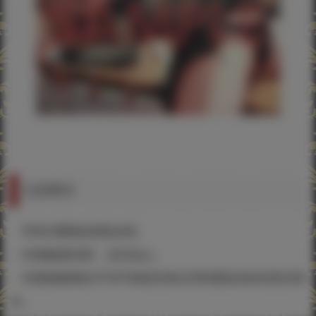
注意事項
・單筆消費最多贈送8張。
・特典數量有限，送完為止。
・依剩餘數量的不同可能會有無法同時贈送8款的情況發
生。