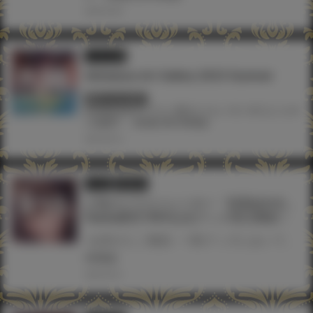
2023.09.06
イラスト展
Akihabara Art Gallery 2023 Summer
終了しています
#oekakizuki
#イラスト展
#ツクルノモリ
#三上ミカ
#
三色網戸。
#加瀬大輝
#弱電波
2023.08.10
Fantia
通信販売
人気のイラストレーター「弱電波先生」
Fantia運営7周年記念グッズ受注開始！
-お詫びとご報告- 一部グッズにおいて長期間受注が出来なかった事が確認されました。 弱電波先生およびご購入をご希望されていた方におかれましては 多大なるご迷惑をお掛けし申し訳ございません。 上記に伴い、全グッズの受注締切日を6月14日(水)まで延長させて頂きます。 また発送予定時期につきましても7月末予定とさせて頂きます。 既にご予約済みの方におかれましても多大なるご迷惑をお掛けし申し訳ございません。 以後、同様な事が発生しない様、努めてまいりますので、 引き続き、Fantiaを宜しくお願い申し上げます。 今年で７周年目を迎える弱電波先生のファンクラブ「
#弱電波
2023.05.01