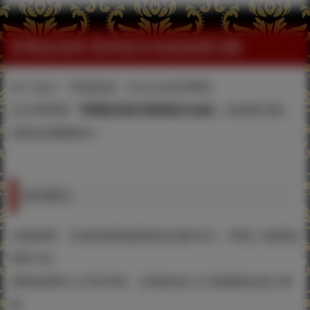
弱電波老師 親筆簽名色紙抽選活動
為了紀念「弱電波展」於台北店的舉辦，
這次將舉辦
「弱電波老師 親筆簽名色紙」
的抽選活動，
請務必踴躍參加！
參加辦法
活動期間，於展區購買畫展商品滿500元，即附上應募抽
選券1張。
應募抽選券上印有序號，請透過虎之穴抽選網站進行應
募。