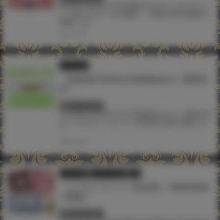
#BLADE
#mignon
#TAG池袋
#Tony
#イコモチ
#イラ
スト展
#けけもつ
#三色網戸。
#加瀬大輝
#弱電波
#
神岡ちろる
2024.10.02
イラスト展
『Shikishi Festa in Akihabara 3』開催決
定！
終了しています
#JOYRIDE
#KOMOTA
#TAG秋葉原
#うまくち醤油
#ガ
ガイモ
#けけもつ
#ようか
#弱電波
#色紙
#黒巣ガタ
リ
2024.08.09
イラスト展
ツクルノモリ
同人
『レアタペストリー復活祭』TAG秋葉原
で開催！
終了しています