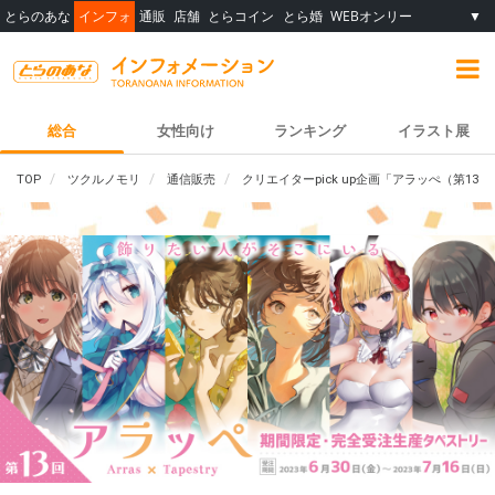
とらのあな
インフォ
通販
店舗
とらコイン
とら婚
WEBオンリー
▼
総合
女性向け
ランキング
イラスト展
TOP
ツクルノモリ
通信販売
クリエイターpick up企画「アラッぺ（第1