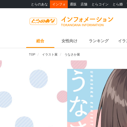
とらのあな
インフォ
通販
店舗
とらコイン
とら婚
総合
女性向け
ランキング
イラ
TOP
イラスト展
うなさか展