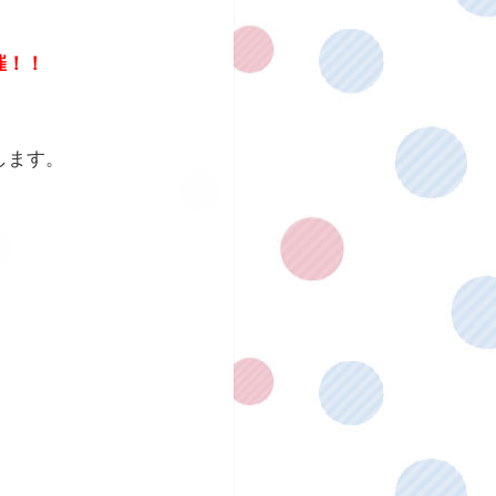
催！！
します。
！