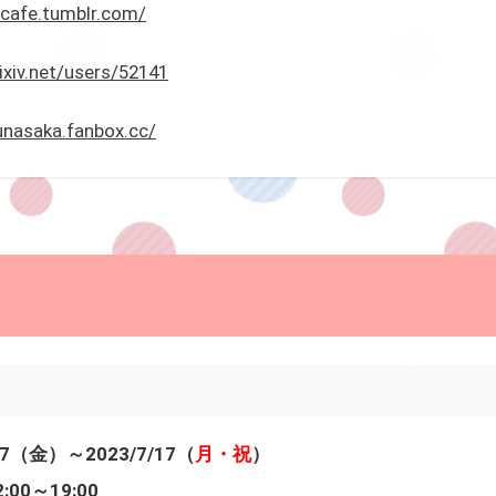
acafe.tumblr.com/
ixiv.net/users/52141
unasaka.fanbox.cc/
7（金）～2023/7/17（
月・祝
）
0～19:00