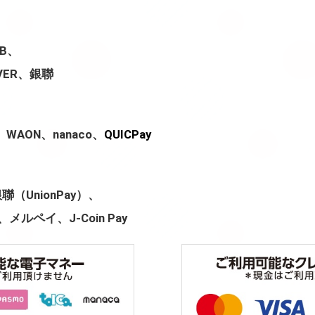
CB、
OVER、銀聯
WAON、nanaco、
QUICPay
、銀聯（UnionPay）、
、メルペイ、J-Coin Pay