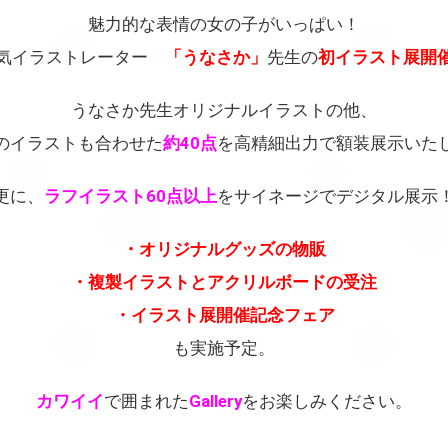
魅力的な表情の女の子がいっぱい！
気イラストレーター
「うなさか」
先生の
初イラスト展開
うなさか先生オリジナルイラストの他、
のイラストも合わせた
約40点
を高精細出力で額装展示いた
更に、
ラフイラスト60点以上
をサイネージでデジタル展示
・オリジナルグッズの物販
・複製イラストとアクリルボードの受注
・イラスト展開催記念フェア
も実施予定。
カワイイ
で囲まれた
Gallery
をお楽しみください。