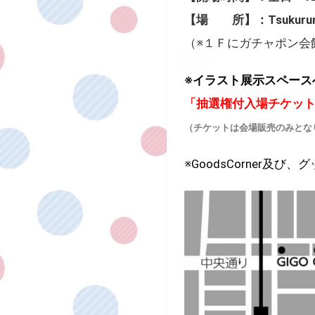
【場 所】：Tsukurunomo
（※１Ｆにガチャポン会
※イラスト展示スペース
「抽選権付入場チケット
（チケットは会場販売のみとな
※GoodsCorner