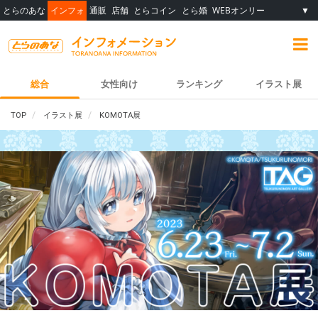
とらのあな
インフォ
通販
店舗
とらコイン
とら婚
WEBオンリー
▼
総合
女性向け
ランキング
イラスト展
TOP
イラスト展
KOMOTA展