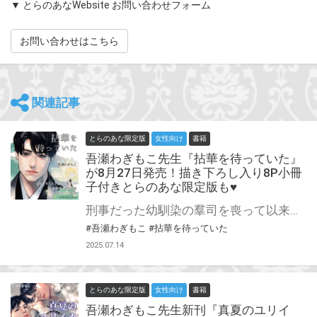
▼ とらのあなWebsite お問い合わせフォーム
お問い合わせはこちら
関連記事
とらのあな限定版
女性向け
書籍
吾瀬わぎもこ先生『拈華を待っていた』
が8月27日発売！描き下ろし入り8P小冊
子付きとらのあな限定版も♥
刑事だった幼馴染の羣司を喪って以来、泣けなくなった僧侶の唯真。 羣司の後輩・田鍋の前向きな性格が忌まわしくて仕方がなくて！？ 吾瀬わぎもこ先生新刊『拈華を待っていた』が8月27日に発売！ とらのあなでは刊行を記念して描き下ろし入り8P小冊子付きとらのあな限定版を発売致します！ 池袋店・通販にて予約開始！とらのあな限定版は数量限定生産となりますので、お早めにご予約下さい！
#吾瀬わぎもこ
#拈華を待っていた
2025.07.14
とらのあな限定版
女性向け
書籍
吾瀬わぎもこ先生新刊『真夏のユリイ