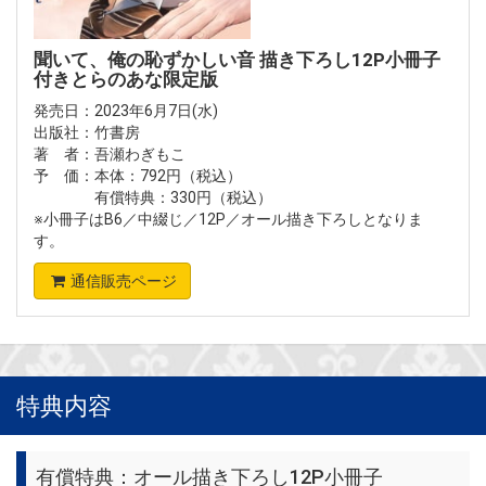
聞いて、俺の恥ずかしい音 描き下ろし12P小冊子
付きとらのあな限定版
発売日：2023年6月7日(水)
出版社：竹書房
著 者：吾瀬わぎもこ
予 価：本体：792円（税込）
有償特典：330円（税込）
※小冊子はB6／中綴じ／12P／オール描き下ろしとなりま
す。
通信販売ページ
特典内容
有償特典：オール描き下ろし12P小冊子