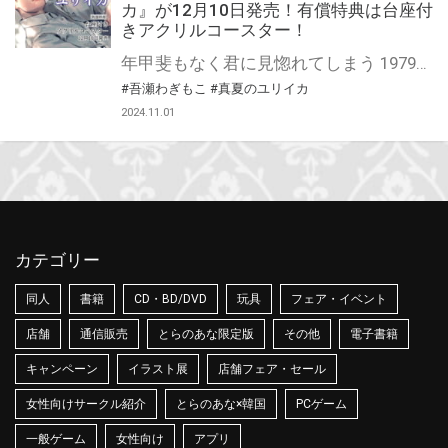
カ』が12月10日発売！有償特典は台座付
きアクリルコースター！
年甲斐もなく君に見惚れてしまう 1979年初夏、理学部助教授の鵜飼は、ゼミ室を偶然訪れていた文学部院生の土岐と出会う。 土岐の静かで凛とした雰囲気に一目惚れしてしまった鵜飼。 しかし学生時代に密かに想いを寄せていた友人・天方を喪って以来、ゲイの自分をひた隠しにしてきた鵜飼は、必死に恋心を押し殺そうとする。 そんなある日、鵜飼は学内で男子学生からのつきまとい行為に困っていたところを土岐に助けられる。 お礼の食事をきっかけに仲を深めるふたりだったが、実は土岐がかつて自分を慕ってくれていた少年だったとわかり──…。 吾瀬わぎもこ先生『真夏のユリイカ』が12月10日に発売！ とらのあなでは刊行を記念して台座付きアクリルコースター付きとらのあな限定版を発売致します！ 池袋店・通販にて予約開始！とらのあな限定版は数量限定生産となりますので、お早めにご予約下さい！
#吾瀬わぎもこ
#真夏のユリイカ
2024.11.01
カテゴリー
同人
書籍
CD・BD/DVD
玩具
フェア・イベント
店舗
通信販売
とらのあな限定版
その他
電子書籍
キャンペーン
イラスト展
店舗フェア・セール
女性向けサークル紹介
とらのあな×韓国
PCゲーム
一般ゲーム
女性向け
アプリ