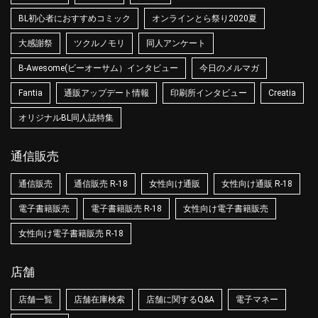
BL初心者におすすめコミック
オンラインとら祭り2020夏
大感謝祭
ツクルノモリ
同人アンケート
B-Awesome(ビーオーサム）インタビュー
今日のメルマガ
Fantia
通販アップデート情報
印刷所インタビュー
Creatia
オリジナルBL同人誌特集
通信販売
通信販売
通信販売 R-18
女性向け通販
女性向け通販 R-18
電子書籍販売
電子書籍販売 R-18
女性向け電子書籍販売
女性向け電子書籍販売 R-18
店舗
店舗一覧
店舗在庫検索
店舗に関するQ&A
電子マネー