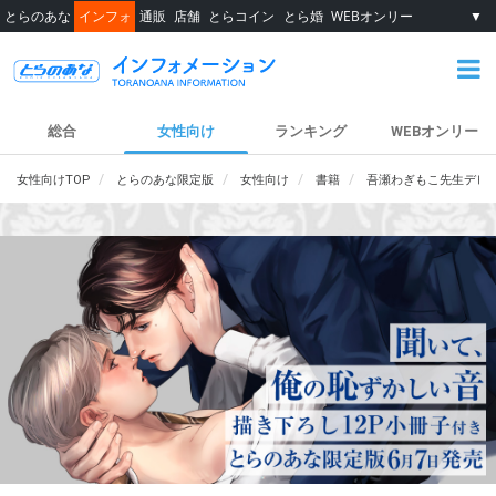
とらのあな
インフォ
通販
店舗
とらコイン
とら婚
WEBオンリー
▼
総合
女性向け
ランキング
WEBオンリー
女性向けTOP
とらのあな限定版
女性向け
書籍
吾瀬わぎもこ先生デビュ