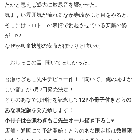
たかと思えば盛大に放尿音を響かせた。
気まずい雰囲気が流れるなか寺崎がふと目をやると、
そこにはトロトロの表情で勃起させている安藤の姿
が…!!??
なぜか興奮状態の安藤がぽつりと呟いた。
「おしっこの音…聞いてほしかった」
吾瀬わぎもこ先生デビュー作！『聞いて、俺の恥ずか
しい音』が6月7日発売決定！
とらのあなでは刊行を記念して
12P小冊子付きとらの
あな限定版
を発売致します！
小冊子は吾瀬わぎもこ先生オール描き下ろし♥
店舗・通販にて予約開始！とらのあな限定版は数量限