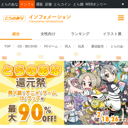
とらのあな
インフォ
通販
店舗
とらコイン
とら婚
WEBオンリー
▼
総合
女性向け
ランキング
イラスト展
TOP
CD・BD/DVD
PCゲーム
同人
玩具
通信販売
とらのあな