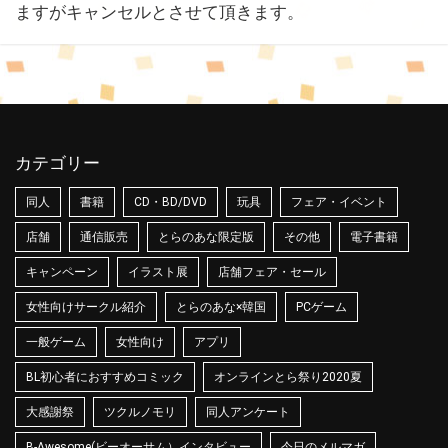
ますがキャンセルとさせて頂きます。
カテゴリー
同人
書籍
CD・BD/DVD
玩具
フェア・イベント
店舗
通信販売
とらのあな限定版
その他
電子書籍
キャンペーン
イラスト展
店舗フェア・セール
女性向けサークル紹介
とらのあな×韓国
PCゲーム
一般ゲーム
女性向け
アプリ
BL初心者におすすめコミック
オンラインとら祭り2020夏
大感謝祭
ツクルノモリ
同人アンケート
B-Awesome(ビーオーサム）インタビュー
今日のメルマガ