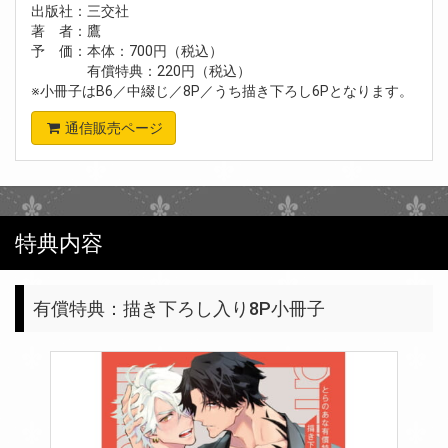
出版社：三交社
著 者：鷹
予 価：本体：700円（税込）
有償特典：220円（税込）
※小冊子はB6／中綴じ／8P／うち描き下ろし6Pとなります。
通信販売ページ
特典内容
有償特典：描き下ろし入り8P小冊子