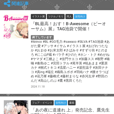
関連記事
イラスト展
ツクルノモリ
同人
女性向け
『BL最高！おす！B-Awesome（ビーオ
ーサム）展』TAG池袋で開催！
終了しています
#Arinco
#BL
#GO毛力
#sawaco
#SILVA
#TAG池袋
#あ
がた愛
#アッサ
#イサム
#イラスト展
#おげれつたな
か
#おまゆ
#お米太郎
#さばみそ
#すずり街
#とのま
ろ
#にこ山P蔵
#バラ子
#ひのた
#ホン・トク
#めがね
#ヤマダ
#三栖よこ
#佳門サエコ
#加藤スス
#唯野
#喃
喃
#奏島ゆこ
#宮田トヲル
#尾羊英
#暁あまま
#栗原
カナ
#桐式トキコ
#流星ハニー
#湯煎温子
#灰田ナナ
コ
#真ing
#端丘
#織島ユポポ
#羽純ハナ
#腰オラつば
め
#花乃軍
#藤峰式
#藤村まりな
#赤河左岸
#野田の
んだ
#高山しのぶ
#鷹
#黒田くろた
2024.11.18
フェア・イベント
女性向け
書籍
「あの夜に道連れ 上」発売記念、鷹先生