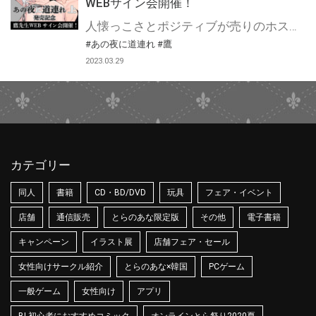
WEBサイン会開催！
人懐っこさとポジティブが売りのホスト・虎太郎。 指名客（ヤクザの娘）の失踪騒動に巻き込まれ、コワい人たちに監禁されてしまう。 娘の居場所を吐かせようとする監視＆尋問役の男・薫に処女を奪われ「言わないと明日は三倍イカせる」宣言までされるが、 そんなことではへこたれない!! 人生で一度も笑ったことがないかのようなポーカーフェイスを貫く薫に、「お前を笑わせたら俺を逃がせ」と無茶振りをする…!? とらのあなでは『あの夜に道連れ 上』の発売を記念して、鷹先生のWEBサイン会の開催が決定致しました！ この貴重な機会、皆様ぜひ奮ってご応募くださいませ☆
#あの夜に道連れ
#鷹
2023.03.29
カテゴリー
同人
書籍
CD・BD/DVD
玩具
フェア・イベント
店舗
通信販売
とらのあな限定版
その他
電子書籍
キャンペーン
イラスト展
店舗フェア・セール
女性向けサークル紹介
とらのあな×韓国
PCゲーム
一般ゲーム
女性向け
アプリ