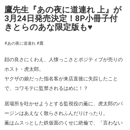
鷹先生『あの夜に道連れ 上』が
3月24日発売決定！8P小冊子付
きとらのあな限定版も♥
#あの夜に道連れ
#鷹
顔の良さにくわえ、人懐っこさとポジティブが売りの
ホスト・虎太郎。
ヤクザの娘だった指名客が来店直後に失踪したこと
で、コワモテに監禁されるはめに！？
居場所を吐かせようとする監視役の薫に、虎太郎のバ
ージンはあえなく散らされふんだりけったり。
薫はムスっとした鉄仮面のくせに絶倫で、「言わない