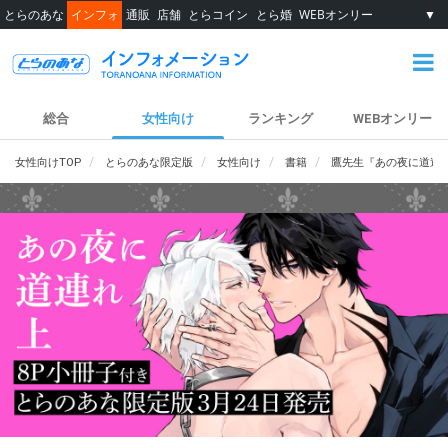
とらのあな
インフォ
通販
店舗
とらコイン
とら婚
WEBオンリー
▼
総合
女性向け
ランキング
WEBオンリー
女性向けTOP
とらのあな限定版
女性向け
書籍
鷹先生『あの夜に道連れ