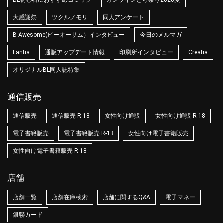
BL初心者におすすめコミック
オンラインとら祭り2020夏
大感謝祭
ツクルノモリ
同人アンケート
B-Awesome(ビーオーサム）インタビュー
今日のメルマガ
Fantia
通販アップデート情報
印刷所インタビュー
Creatia
オリジナルBL同人誌特集
通信販売
通信販売
通信販売 R-18
女性向け通販
女性向け通販 R-18
電子書籍販売
電子書籍販売 R-18
女性向け電子書籍販売
女性向け電子書籍販売 R-18
店舗
店舗一覧
店舗在庫検索
店舗に関するQ&A
電子マネー
銀聯カード