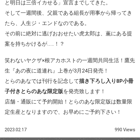
と明日は三倍イカせる」宣言までしてきた。
そして一週間後、父親である組長が用事から帰ってき
たら、人生ジ・エンドなのである。
その前に絶対に逃げおおせたい虎太郎は、薫にある提
案を持ちかけるが……！？
笑わないヤクザ×根アカホストの一週間共同生活！鷹先
生『あの夜に道連れ』上巻が3月24日発売！
とらのあなでは刊行を記念して
描き下ろし入り8P小冊
子付きとらのあな限定版
を発売致します！
店舗・通販にて予約開始！とらのあな限定版は数量限
定生産となりますので、お早めにご予約下さい！
2023.02.17
990 Views