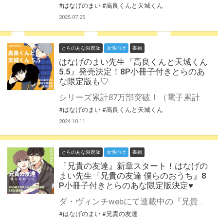
#はなげのまい
#高良くんと天城くん
2025.07.25
とらのあな限定版
女性向け
書籍
はなげのまい先生『高良くんと天城くん
5.5』発売決定！8P小冊子付きとらのあ
な限定版も♡
シリーズ累計87万部突破！（電子累計含む） 「高良くんと天城くん」の1.5巻に続く第２弾の短編集。 来年発売予定の６巻に先駆けて、WEB上で発表した作品の中からセレクトした短編集を加筆修正して発売。 さらに伝説の船橋限定特典ペーパーも収録。 また20Pを超えるメインキャラたちのプロフィールも収録。今回は一問一答形式で、より彼らに迫る内容になってます！！ はなげのまい先生新刊『高良くんと天城くん 5.5』が12月3日発売♥ とらのあなでは刊行を記念して描き下ろし8P小冊子付きとらのあな限定版を発売致します！ 池袋店・通販にて予約開始！とらのあな限定版は数量限定生産となりますので、お早めにご予約下さい！
#はなげのまい
#高良くんと天城くん
2024.10.11
とらのあな限定版
女性向け
書籍
『兄貴の友達』新章スタート！はなげの
まい先生『兄貴の友達 僕らのおうち』8
P小冊子付きとらのあな限定版決定♥
ダ・ヴィンチwebにて連載中の『兄貴の友達 僕らのおうち』が書籍化！ 柿本さんと優也くんがついに同棲！？ 兄貴の友達、新章スタート！！ 初版限定シール付き！ 『兄貴の友達』新章スタート♡ はなげのまい先生『兄貴の友達 僕らのおうち』が4月20日発売！ とらのあなでは刊行を記念して描き下ろし8P小冊子付きとらのあな限定版を発売致します！ 店舗・通販にて予約開始！とらのあな限定版は数量限定生産となりますので、お早めにご予約下さい！ ※初版には限定特典シールが付属します。 ※『高良くんと天城くん５』の付属シールの内容とは異なります。
#はなげのまい
#兄貴の友達