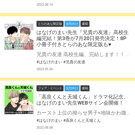
2023.08.14
とらのあな限定版
女性向け
書籍
はなげのまい先生『兄貴の友達』高校生
編完結！第3巻が7月20日発売決定！8P
小冊子付きとらのあな限定版も♥
兄貴の友達 高校生編、完結します！！ 『高良くんと天城くん』シリーズのスピンオフとして誕生した『兄貴の友達』。 3巻にて高校生編が完結します！ シリーズ作品中、初の完結を迎える本作、描き下ろしも糖度120%でお届け！ ぜひ最後の1ページまでお見逃しなく！！ 『兄貴の友達』第3巻が7月20日発売！ ラストまで可愛くてごめん♥ とらのあなでは刊行を記念して描き下ろし8P小冊子付きとらのあな限定版を発売致します！ 店舗・通販にて予約開始！とらのあな限定版は数量限定生産となりますので、お早めにご予約下さい！
#はなげのまい
#兄貴の友達
2023.05.26
フェア・イベント
女性向け
書籍
「高良くんと天城くん」ドラマ化記念、
はなげのまい先生WEBサイン会開催！
カースト上位の拗らせ男子×地味かわ微イケのピース担当。 高天しか勝たん！！！！！！！！！！！！！！！！が合言葉♡ バカ可愛いとSNSで話題沸騰のゆるきゅんBL『高良くんと天城くん』がこの度なんとドラマ化決定♥ とらのあなではドラマ化を記念して、はなげのまい先生のWEBサイン会の開催が決定致しました！ この貴重な機会、皆様ぜひ奮ってご応募くださいませ☆
#はなげのまい
#高良くんと天城くん
2022.08.08