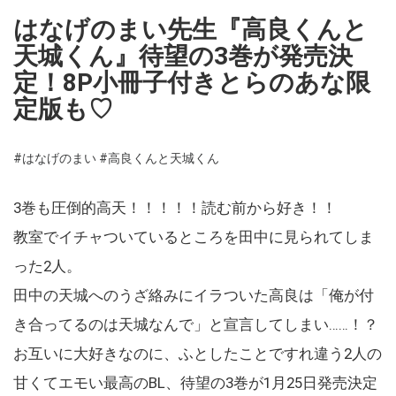
はなげのまい先生『高良くんと
天城くん』待望の3巻が発売決
定！8P小冊子付きとらのあな限
定版も♡
#はなげのまい
#高良くんと天城くん
3巻も圧倒的
高
天！！！！！読む前から好き！！
教室でイチャついている
と
ころを田中に見られてしま
った2人。
田中の
天城
へのうざ絡みにイラついた
高
良は「
俺が付
き合ってるのは
天城
な
ん
で」
と
宣言してしまい……！？
お互いに大好きなのに、
ふ
と
したこ
と
ですれ違う2人の
甘くてエモい最
高
のBL、
待望の3巻が1月25日発売決定