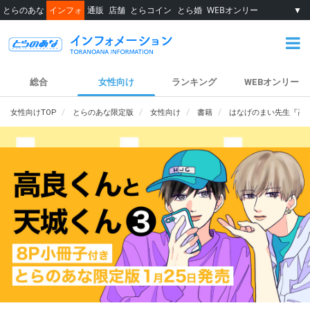
とらのあな
インフォ
通販
店舗
とらコイン
とら婚
WEBオンリー
▼
総合
女性向け
ランキング
WEBオンリー
女性向けTOP
とらのあな限定版
女性向け
書籍
はなげのまい先生『高