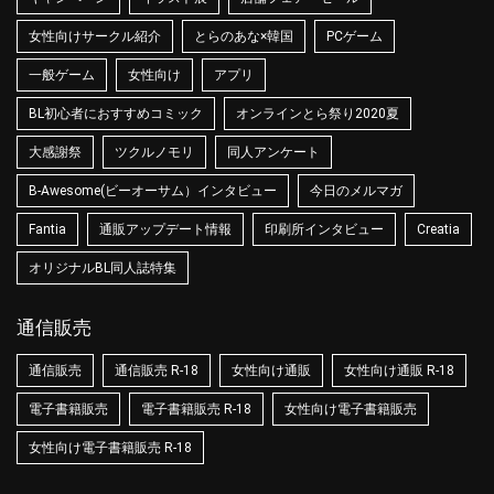
女性向けサークル紹介
とらのあな×韓国
PCゲーム
一般ゲーム
女性向け
アプリ
BL初心者におすすめコミック
オンラインとら祭り2020夏
大感謝祭
ツクルノモリ
同人アンケート
B-Awesome(ビーオーサム）インタビュー
今日のメルマガ
Fantia
通販アップデート情報
印刷所インタビュー
Creatia
オリジナルBL同人誌特集
通信販売
通信販売
通信販売 R-18
女性向け通販
女性向け通販 R-18
電子書籍販売
電子書籍販売 R-18
女性向け電子書籍販売
女性向け電子書籍販売 R-18