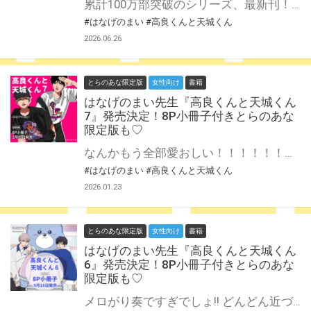
累計100万部突破のシリーズ、最新刊！ すれ違いと和解を繰り返しながら、少しずつ関係を深めていく高良と天城。 田中と香取、瀬川や山崎などクラスメイトたちも巻き込みながら、恋と友情は続いていく…！ 区切りの8巻、ついに発売！！ はなげのまい先生新刊『高良くんと天城くん 8』が8月28日発売♥ とらのあなでは刊行を記念して描き下ろし入り有償冊子総集編付きとらのあな限定版を発売致します！ こちらの総集編は、『高良くんと天城くん』1～7巻の有償冊子の漫画をまとめたものに描き下ろし6Pを追加したスペシャルな内容となっております！ 池袋店・通販にて予約開始！とらのあな限定版は数量限定生産となりますので、お早めにご予約下さい！
#はなげのまい
#高良くんと天城くん
2026.06.26
とらのあな限定版
女性向け
書籍
はなげのまい先生『高良くんと天城くん
7』発売決定！8P小冊子付きとらのあな
限定版も♡
なんかもう全部愛おしい！！！！！！！！ 柿本からのアドバイスを受け、気持ちを伝えようと奮闘する天城。 しかし高良に「何度俺がそれに騙されてきたと思ってんの」と言われてしまう。 信じてくれるまで何度も伝えようと意気込んだ矢先、廊下で田中に「別れることになった」と話す高良の姿を目撃してしまい…！？ すれ違いが暴走するドキドキの7巻、ついに発売！ はなげのまい先生新刊『高良くんと天城くん 7』が3月19日発売♥ とらのあなでは刊行を記念して描き下ろし8P小冊子付きとらのあな限定版を発売致します！ 池袋店・通販にて予約開始！とらのあな限定版は数量限定生産となりますので、お早めにご予約下さい！
#はなげのまい
#高良くんと天城くん
2026.01.23
とらのあな限定版
女性向け
書籍
はなげのまい先生『高良くんと天城くん
6』発売決定！8P小冊子付きとらのあな
限定版も♡
メロがり奏ですぎでしょ!! どんどん近づく２人の距離に大興奮！ 描き下ろし20P超、『高良くんと天城くん』６巻発売です！ はなげのまい先生新刊『高良くんと天城くん 6』が9月18日発売♥ とらのあなでは刊行を記念して描き下ろし8P小冊子付きとらのあな限定版を発売致します！ 池袋店・通販にて予約開始！とらのあな限定版は数量限定生産となりますので、お早めにご予約下さい！