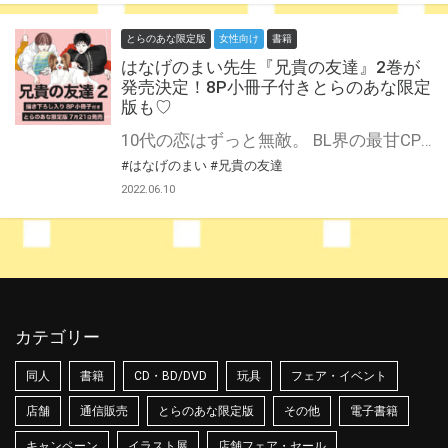
とらのあな限定版
女性向け
書籍
はなげのまい先生『兄貴の友達』2巻が
発売決定！8P小冊子付きとらのあな限定
版も♡
10代の恋はずっと無敵。 BL界の最甘CP、柿ゆう待望の2巻がついに発売！1年ぶりの続刊となる本作はなんと描き下ろし100P超！ 書籍でしか読むのことのできない、ラブラブな二人の糖度&エモさ１２０%の新作は読めば昇天すること間違いなしです！ イカつい陽キャ×末っ子気質の健気わんこの最尊CP、待望の2巻発売！！兄貴も大活躍の『兄貴の友達 2』は7月21日発売決定！ とらのあなでは刊行を記念して描き下ろし8P小冊子付きとらのあな限定版を発売致します！ ここでしか読めない小冊子を絶対ゲット♪ 各店・通販にて予約開始！とらのあな限定版は数量限定生産となりますので、お早めにご予約下さい！
#はなげのまい
#兄貴の友達
2022.06.10
カテゴリー
同人
書籍
CD・BD/DVD
玩具
フェア・イベント
店舗
通信販売
とらのあな限定版
その他
電子書籍
キャンペーン
イラスト展
店舗フェア・セール