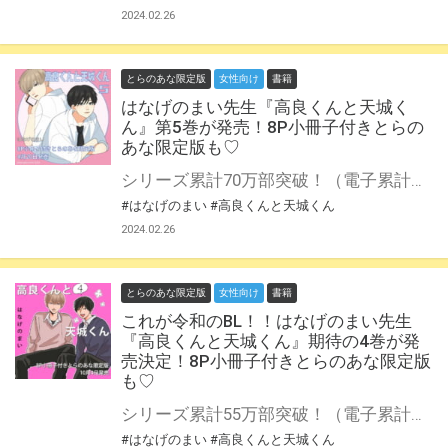
2024.02.26
とらのあな限定版
女性向け
書籍
はなげのまい先生『高良くんと天城く
ん』第5巻が発売！8P小冊子付きとらの
あな限定版も♡
シリーズ累計70万部突破！（電子累計含む）「高良くんと天城くん」シリーズ待望の５巻、発売！！ 大人気BLの最新巻が発売！ハッピーな2人に急展開！？ はなげのまい先生新刊『高良くんと天城くん』第5巻が4月20日発売♥ とらのあなでは刊行を記念して描き下ろし8P小冊子付きとらのあな限定版を発売致します！ 各店・通販にて予約開始！とらのあな限定版は数量限定生産となりますので、お早めにご予約下さい！ ※初版には限定特典シールが付属します。 ※『兄貴の友達 僕らのおうち１』の付属シールの内容とは異なります。
#はなげのまい
#高良くんと天城くん
2024.02.26
とらのあな限定版
女性向け
書籍
これが令和のBL！！はなげのまい先生
『高良くんと天城くん』期待の4巻が発
売決定！8P小冊子付きとらのあな限定版
も♡
シリーズ累計55万部突破！（電子累計含む）「高良くんと天城くん」シリーズ待望の４巻、発売！！ 大人気BLの最新巻が発売！ 大切で、大好きだからこそ時にすれ違ったり思いを交わしあったり……2人の関係性がどんどん深まる4巻、描き下ろしも大充実です！！ これが令和のBL！！オールウェイズハッピー『高良くんと天城くん』第4巻が10月4日発売♥ とらのあなでは刊行を記念して描き下ろし8P小冊子付きとらのあな限定版を発売致します！ 各店・通販にて予約開始！とらのあな限定版は数量限定生産となりますので、お早めにご予約下さい！
#はなげのまい
#高良くんと天城くん