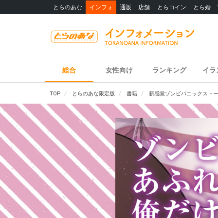
とらのあな
インフォ
通販
店舗
とらコイン
とら婚
総合
女性向け
ランキング
イラ
TOP
とらのあな限定版
書籍
新感覚ゾンビパニックストー