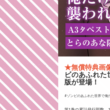
★無償特典画
ビのあふれた
版が登場！
#ゾンビのあふれた世界で俺
第1巻の累計発行部数、