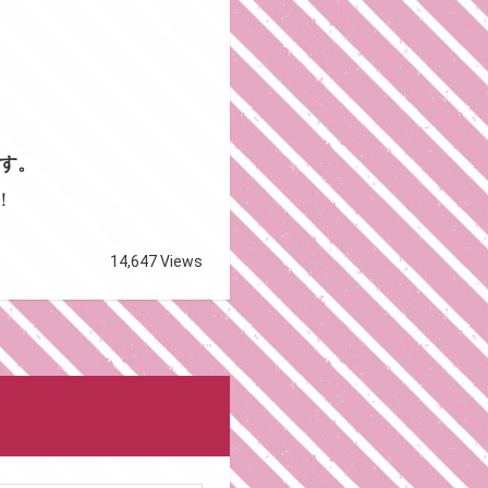
す。
！
14,647 Views