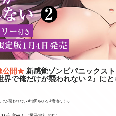
像公開★
新感覚ゾンビパニックスト
世界で俺だけが襲われない 2』にと
だけが襲われない
#増田ちひろ
#裏地ろくろ
10万部突破！（電子書籍含む）