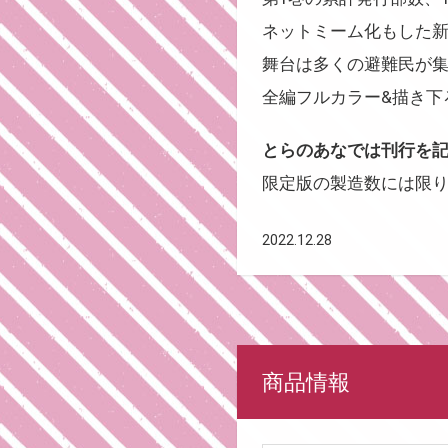
ネットミーム化もした新
舞台は多くの避難民が
全編フルカラー&描き下ろ
とらのあなでは刊行を記
限定版の製造数には限
2022.12.28
商品情報