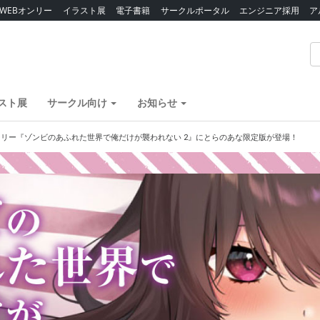
WEBオンリー
イラスト展
電子書籍
サークルポータル
エンジニア採用
ア
スト展
サークル向け
お知らせ
リー『ゾンビのあふれた世界で俺だけが襲われない 2』にとらのあな限定版が登場！