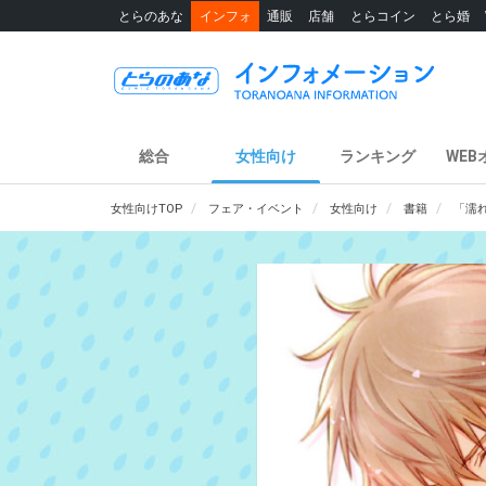
とらのあな
インフォ
通販
店舗
とらコイン
とら婚
総合
女性向け
ランキング
WEB
女性向けTOP
フェア・イベント
女性向け
書籍
「濡