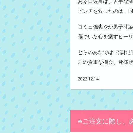
ある日佐富は、苦手な
ピンチを救ったのは、同
コミュ強爽やか男子×悩
傷ついた心を癒すヒーリ
とらのあなでは『濡れ
この貴重な機会、皆様
2022.12.14
※ご注文に際し、