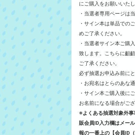
にご購入をお願いいた
・当選者専用ページは
・サイン本は単品での
めご了承ください。
・当選者サイン本ご購入
致します。こちらに齟
ご了承ください。
必ず抽選お申込み前に
・お宛名はとらのあな
・サイン本ご購入後に
お名前になる場合がご
※よくある抽選対象外事
販会員ID入力欄はメー
報の一番上の【会員ID（