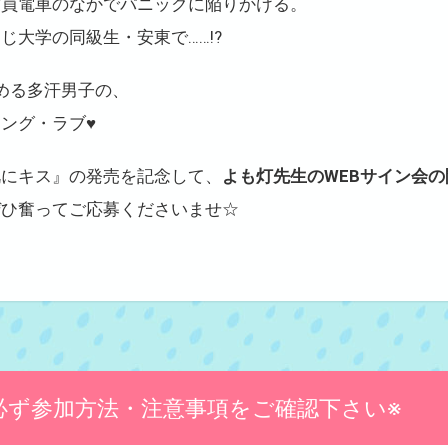
満員電車のなかでパニックに陥りかける。
じ大学の同級生・安東で……!?
める多汗男子の、
ング・ラブ♥
肌にキス』の発売を記念して、
よも灯先生のWEBサイン会
ぜひ奮ってご応募くださいませ☆
必ず参加方法・注意事項をご確認下さい※