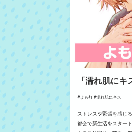
「濡れ肌にキ
#よも灯
#濡れ肌にキス
ストレスや緊張を感じ
都会で新生活をスター