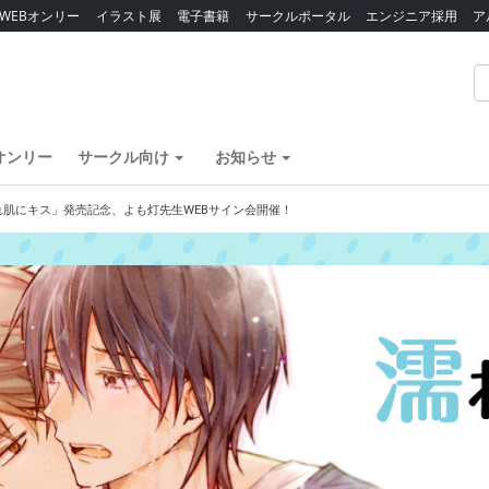
WEBオンリー
イラスト展
電子書籍
サークルポータル
エンジニア採用
ア
オンリー
サークル向け
お知らせ
れ肌にキス」発売記念、よも灯先生WEBサイン会開催！