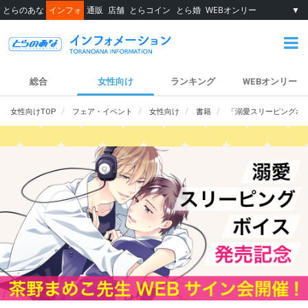
とらのあな
インフォ
通販
店舗
とらコイン
とら婚
WEBオンリー
▼
総合
女性向け
ランキング
WEBオンリー
女性向けTOP
フェア・イベント
女性向け
書籍
「溺愛スリーピングボ