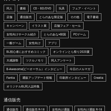
同人
書籍
CD・BD/DVD
玩具
フェア・イベント
店舗
通信販売
とらのあな限定版
その他
電子書籍
キャンペーン
イラスト展
店舗フェア・セール
女性向けサークル紹介
とらのあな×韓国
PCゲーム
一般ゲーム
女性向け
アプリ
BL初心者におすすめコミック
オンラインとら祭り2020夏
大感謝祭
ツクルノモリ
同人アンケート
B-Awesome(ビーオーサム）インタビュー
今日のメルマガ
Fantia
通販アップデート情報
印刷所インタビュー
Creatia
オリジナルBL同人誌特集
通信販売
通信販売
通信販売 R-18
女性向け通販
女性向け通販 R-18