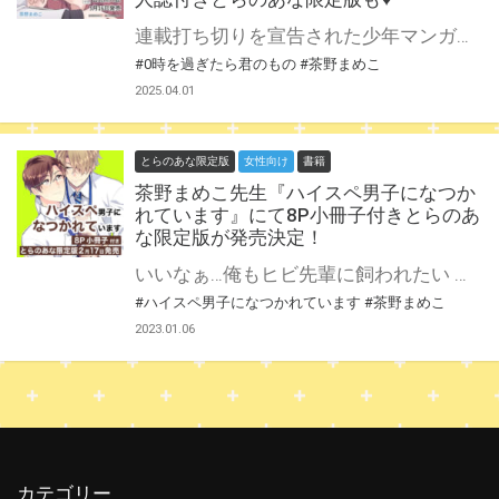
連載打ち切りを宣告された少年マンガ家の海里は、 担当編集から勧められ、少女マンガへ転向することに。 恋愛の「胸キュン」を学ぶためと担当編集に連れられて行ったホストクラブで、No.1のルカと出会うが、不注意から高級酒のボトルを壊してしまう。 さらにアパートが火事になったと連絡が…。 それを見ていたルカの太客から、お金はルカが立て替え、完済するまで一緒に暮らすように言われる。 混乱する海里に先ほどまでやさしかったルカは 「死ぬ気で稼いで借金返せよ？」とすごんできて…!? 表裏がありすぎるNo.1ホスト×陰キャ恋愛童貞の崖っぷちマンガ家！ 茶野まめこ先生『0時を過ぎたら君のもの』が5月16日に上下巻同時発売！ とらのあなでは刊行を記念して公式同人誌付きとらのあな限定版を発売致します！ 池袋店・通販にて予約開始！とらのあな限定版は数量限定生産となりますので、お早めにご予約下さい！
#0時を過ぎたら君のもの
#茶野まめこ
2025.04.01
とらのあな限定版
女性向け
書籍
茶野まめこ先生『ハイスペ男子になつか
れています』にて8P小冊子付きとらのあ
な限定版が発売決定！
いいなぁ…俺もヒビ先輩に飼われたい 同僚に仕事を押し付けられ残業していた航平は、新入社員の蒼汰から労いの言葉と1本のジュースをもらう。 それは、疲弊していた航平にとって癒やされるできごとだった。 数日後、コンビニで蒼汰と偶然会った航平。 話が弾み二人で帰る道すがら、捨てられた仔猫を見つける。 仔猫を飼うことにした航平を心配してくれた蒼汰に、無理して笑顔をつくるが……。 「またこの間みたいな顔してる」 彼の手が頬に触れた瞬間、顔の熱と胸の高鳴りを感じた航平は――。 年下執着系男子×ゲイで地味系男子のハートフルラブコメ♥ 蒼汰×航平とユ－ル×ミケの描き下ろし番外編二本立て67P！茶野まめこ先生『ハイスペ男子になつかれています』が2月17日発売！ とらのあなでは刊行を記念して描き下ろし入り8P小冊子付きとらのあな限定版を発売致します！ 池袋店・通販にて予約開始！とらのあな限定版は数量限定生産となりますので、お早めにご予約下さい！
#ハイスペ男子になつかれています
#茶野まめこ
2023.01.06
カテゴリー