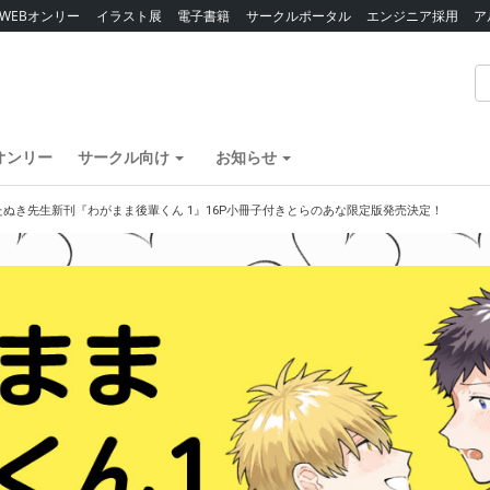
WEBオンリー
イラスト展
電子書籍
サークルポータル
エンジニア採用
ア
オンリー
サークル向け
お知らせ
たぬき先生新刊『わがまま後輩くん 1』16P小冊子付きとらのあな限定版発売決定！