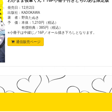
わがまま後輩くん 1 16P小冊子付きとらのあな限定版
発売日：12月2日
出版社：KADOKAWA
著 者：野良たぬき
予 価：本体：1,210円（税込）
有償特典：385円（税込）
※小冊子は中綴じ／16P／オール描き下ろしとなります。
通信販売ページ