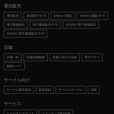
通信販売
通信販売
通信販売 R-18
女性向け通販
女性向け通販 R-18
電子書籍販売
電子書籍販売 R-18
女性向け電子書籍販売
女性向け電子書籍販売 R-18
店舗
店舗一覧
店舗在庫検索
店舗に関するQ&A
電子マネー
銀聯カード
サークル向け
サークル委託案内
新規登録
サークルポータル
Q&A
サービス
とらのあなクラフト
ファンティア[Fantia]