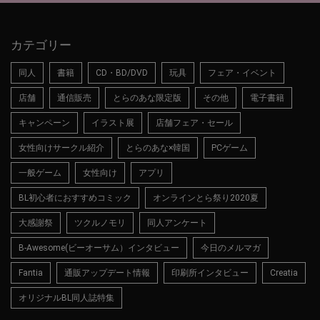
カテゴリー
同人
書籍
CD・BD/DVD
玩具
フェア・イベント
店舗
通信販売
とらのあな限定版
その他
電子書籍
キャンペーン
イラスト展
店舗フェア・セール
女性向けサークル紹介
とらのあな×韓国
PCゲーム
一般ゲーム
女性向け
アプリ
BL初心者におすすめコミック
オンラインとら祭り2020夏
大感謝祭
ツクルノモリ
同人アンケート
B-Awesome(ビーオーサム）インタビュー
今日のメルマガ
Fantia
通販アップデート情報
印刷所インタビュー
Creatia
オリジナルBL同人誌特集