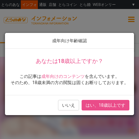
とらのあな
インフォ
通販
店舗
とらコイン
とら婚
WEBオンリー
▼
総合
女性向け
ランキング
イラスト展
成年向け年齢確認
TOP
とらのあな限定版
書籍
人気シリーズのスピンオフ単行本化！！ 奥森ボ
あなたは18歳以上ですか？
この記事は
成年向けのコンテンツ
を含んでいます。
そのため、18歳未満の方の閲覧は固くお断りしております。
いいえ
はい、18歳以上です