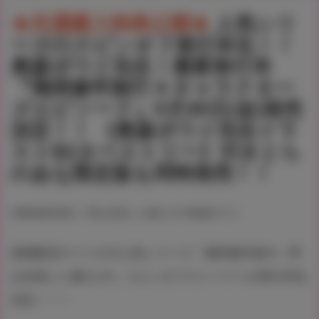
★共通購入特典公開★
人気シリ
ーズのスピンオフ単行本化！！
奥森ボウイ先生！最新単行本
『俺得修学旅行 4 キャラクター
ズエピソード』9月30日(金)発売
決定！！ 《奥森ボウイ先生イラ
ストB2タペストリー》付きとら
のあな限定版も同時発売！！
#俺得修学旅行～男は女装した俺だけ!!
#奥森ボウイ
漫画配信サイトの大人気シリーズ『俺得修学旅行～男
は女装した俺だけ!!』スピンオフストーリーが単行本化
決定！！！