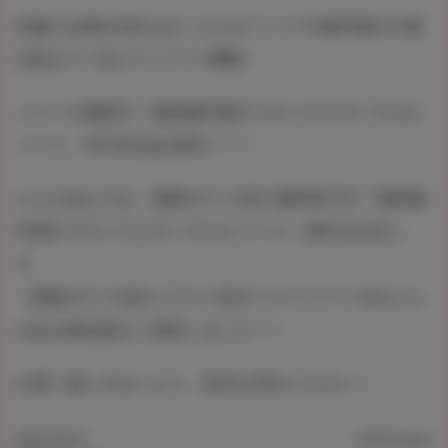
本編では描き切れなかったエピソードや修学旅行の後
日談まで…Hなストーリー満載！
シリーズ最新作『俺得修学旅行 4 キャラクターズエピ
ソード』9月30日(金)発売！！！
とらのあなでは、奥森ボウイ先生 最新単行本『俺得修
学旅行 4 キャラクターズエピソード』発売を記念し
て、
《奥森ボウイ先生イラストB2タペストリー》付きとら
のあな限定版をご用意しました！！
お買い逃しのないよう、是非お求めください！
2022.09.22
5,952 Views