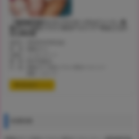
『俺得修学旅行 4 キャラクターズエピソード』奥
森ボウイ先生イラストB2タペストリー付きとらの
あな限定版
発売日：2022年9月30日(金)
著 者：奥森ボウイ
出版社：ジーオーティー
価 格：¥2,915(税込)
付 録：奥森ボウイ先生イラストB2タペストリー
素材：スエード
通信販売ページ
有償特典