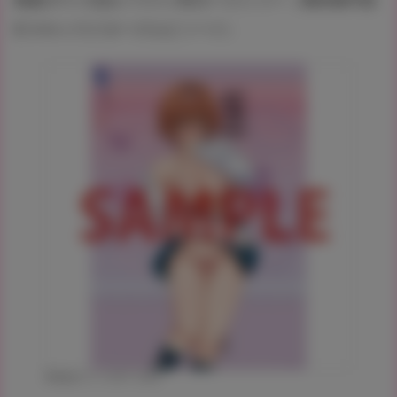
奥森ボウイ先生イラストB2タペストリー（俺得修学旅
行 4 キャラクターズエピソード）
©奥森ボウイ/GOT 2022