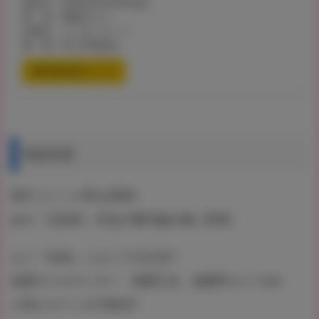
発売日：2022年9月30日(金)
著 者：奥森ボウイ
出版社：ジーオーティー
価 格：¥1,375(税込)
通信販売ページ
商品内容
電子コミック界を席巻!!
あの「伝説的」作品の番外編が遂に登場♪
もう〝女装〟しなくて大丈夫!?
金髪ギャルヤンキー、黒髪乙女、超爆乳カメコetc
人気ヒロインが大集合!!