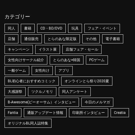
カテゴリー
同人
書籍
CD・BD/DVD
玩具
フェア・イベント
店舗
通信販売
とらのあな限定版
その他
電子書籍
キャンペーン
イラスト展
店舗フェア・セール
女性向けサークル紹介
とらのあな×韓国
PCゲーム
一般ゲーム
女性向け
アプリ
BL初心者におすすめコミック
オンラインとら祭り2020夏
大感謝祭
ツクルノモリ
同人アンケート
B-Awesome(ビーオーサム）インタビュー
今日のメルマガ
Fantia
通販アップデート情報
印刷所インタビュー
Creatia
オリジナルBL同人誌特集