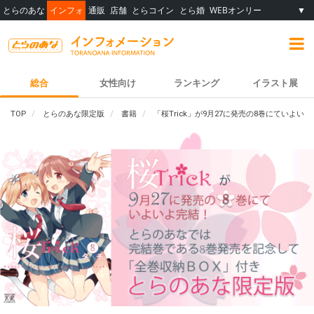
とらのあな
インフォ
通販
店舗
とらコイン
とら婚
WEBオンリー
▼
総合
女性向け
ランキング
イラスト展
TOP
とらのあな限定版
書籍
「桜Trick」が9月27に発売の8巻にてい