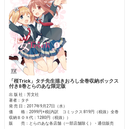
「桜Trick」タチ先生描きおろし全巻収納ボックス
付き8巻とらのあな限定版
出 版 社：芳文社
著者：タチ
発 売 日：2017年9月27日（水）
価 格：2099円+税(内訳 コミックス:819円（税抜）全巻
収納ＢＯＸ代：1280円（税抜））
販 売：とらのあな各店舗（一部店舗除く）・通信販売