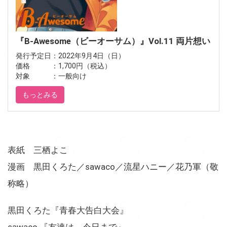
『B-Awesome（ビーオーサム）』Vol.11 両片想い
発行予定日：2022年9月4日（日）
価格 ：1,700円（税込）
対象 ：一般向け
もっとみる
表紙 三栖よこ
漫画 黒田くろた／sawaco／流星ハニー／花乃軍（敬
称略）
黒田くろた『青春大告白大会』
sawaco 『友達は、今日まで』