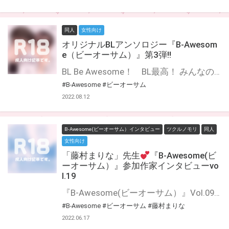
同人
女性向け
オリジナルBLアンソロジー『B-Awesom
e（ビーオーサム）』第3弾!!
BL Be Awesome！ BL最高！ みんなの好きを集めたBLアンソロジー『B-Awesome（ビーオーサム）』第3弾登場！ 『両片想い』『抜き合いっこ』をテーマに、今回も豪華作家陣でお届けします☆ 通販特集ページはこちら！（成年向け） 公式Twitter
#B-Awesome
#ビーオーサム
2022.08.12
B-Awesome(ビーオーサム）インタビュー
ツクルノモリ
同人
女性向け
「藤村まりな」先生
『B-Awesome(ビ
ーオーサム）』参加作家インタビューvo
l.19
『B-Awesome(ビーオーサム）』Vol.09にご参加いただいた作家の皆様に 「今回の作品について」や「普段の制作について」などインタビューにお答えいただきました♪ インタビューをお読みいただいた後に もう一度アンソロジーを読むとより楽しめること間違いなし！！
#B-Awesome
#ビーオーサム
#藤村まりな
2022.06.17