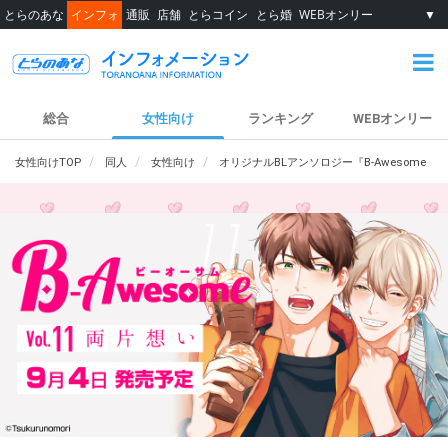
とらのあな
インフォ
通販
店舗
とらコイン
とら婚
WEBオンリー
▼
総合
女性向け
ランキング
WEBオンリー
女性向けTOP
同人
女性向け
オリジナルBLアンソロジー『B-Awesome（