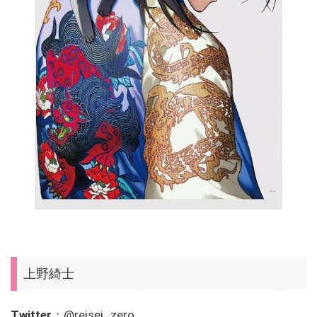
上野綺士
Twitter
：
@reisei_zero