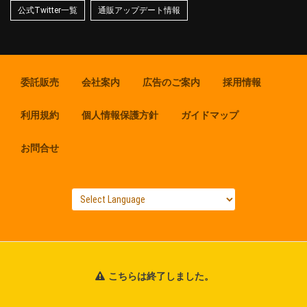
公式Twitter一覧
通販アップデート情報
委託販売
会社案内
広告のご案内
採用情報
利用規約
個人情報保護方針
ガイドマップ
お問合せ
Copyright
2026 TORANOANA Inc.
こちらは終了しました。