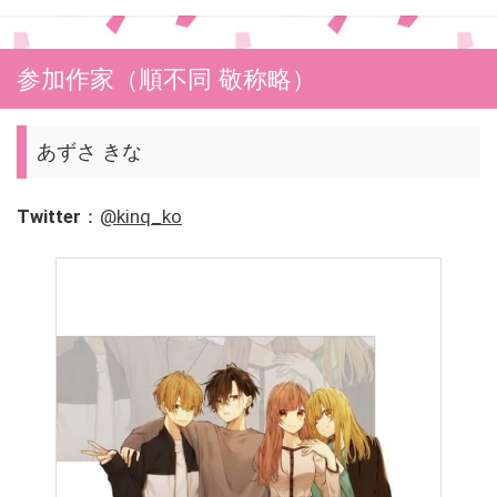
参加作家（順不同 敬称略）
あずさ きな
Twitter
：
@kinq_ko