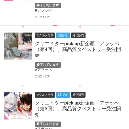
終了しています
#アラッぺ
2022.11.25
ツクルノモリ
女性向け
通信販売
クリエイターpick up新企画「アラッぺ
（第4回）」高品質タペストリー受注開
始
終了しています
#アラッぺ
2022.09.30
ツクルノモリ
女性向け
通信販売
クリエイターpick up新企画「アラッぺ
（第3回）」高品質タペストリー受注開
始
終了しています
#アラッぺ