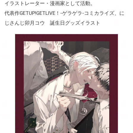
イラストレーター・漫画家として活動。
代表作GETUP!GETLIVE！-ゲラゲラ-コミカライズ、に
じさんじ卯月コウ 誕生日グッズイラスト