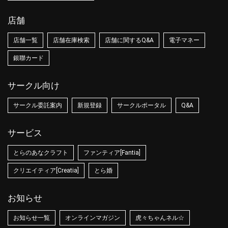
店舗
店舗一覧
店舗在庫検索
店舗に関するQ&A
電子マネー
銀聯カード
サークル向け
サークル委託案内
新規登録
サークルポータル
Q&A
サービス
とらのあなクラフト
ファンティア[Fantia]
クリエイティア[Creatia]
とら婚
お知らせ
お知らせ一覧
オンラインマガジン
虎々ちゃんネル☆