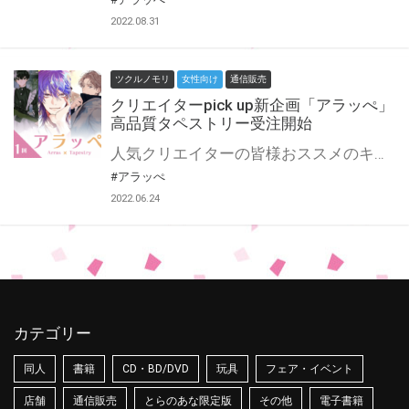
2022.08.31
ツクルノモリ
女性向け
通信販売
クリエイターpick up新企画「アラッぺ」
高品質タペストリー受注開始
人気クリエイターの皆様おススメのキャラクターをアナタの部屋にお迎えしませんか？ 毎月「高品質タペストリー」をお届け！ 期間限定・受注生産販売です♪ 通販特集ページはこちら
#アラッぺ
2022.06.24
カテゴリー
同人
書籍
CD・BD/DVD
玩具
フェア・イベント
店舗
通信販売
とらのあな限定版
その他
電子書籍