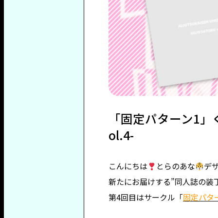
「固定パターン1」
ol.4-
こんにちは
とらのあな
デ
新たにお届けする”同人誌の装
第4回目はサークル「
固定パタ