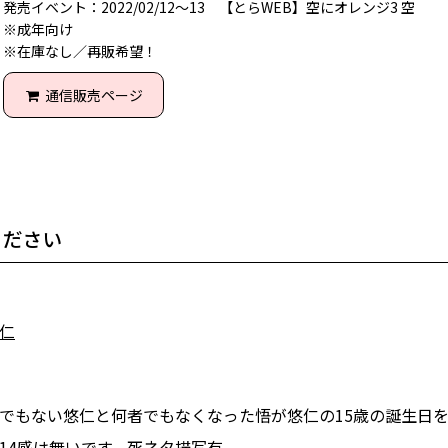
発売イベント：2022/02/12～13 【とらWEB】空にオレンジ3 空
※成年向け
※在庫なし／再販希望！
通信販売ページ
ください
仁
でもない悠仁と何者でもなくなった悟が悠仁の15歳の誕生日
2714感は無いです。死ネタ描写有