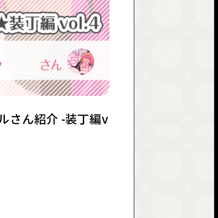
さん紹介 -装丁編v