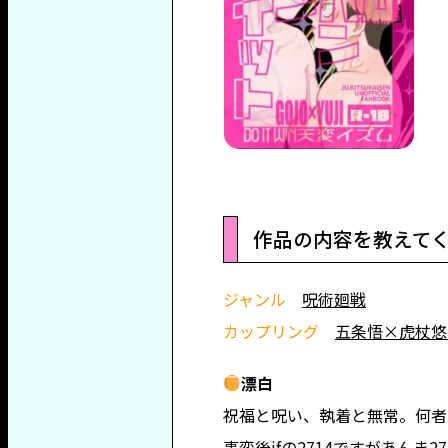
作品の内容を教えて
ジャンル
呪術廻戦
カップリング
五条悟×虎杖悠
漂白
祝福と呪い、執着と無常。何者
事変後ifの2714ですがあんま