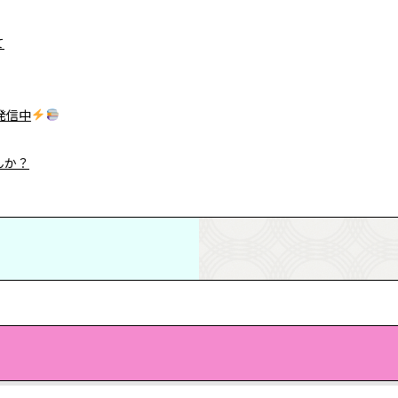
て
発信中
んか？