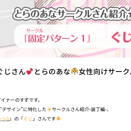
ぐじさん
とらのあな
女性向けサークル
ザイナーのすずです。
丁デザイン”に特化した
サークルさん紹介-装丁編-、
ーン1
」の「
ぐじ
」さんです