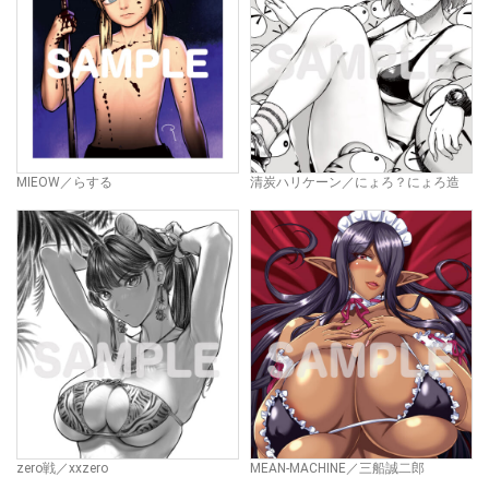
MIEOW／らする
清炭ハリケーン／にょろ？にょろ造
zero戦／xxzero
MEAN-MACHINE／三船誠二郎