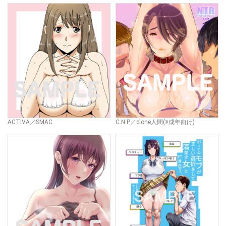
ACTIVA／SMAC
C.N.P／clone人間(※成年向け)