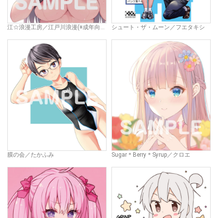
江☆浪漫工房／江戸川浪漫(※成年向け)
シュート・ザ・ムーン／フエタキシ
膜の会／たかふみ
Sugar＊Berry＊Syrup／クロエ