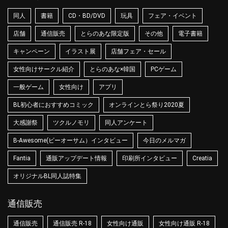
同人
書籍
CD・BD/DVD
玩具
フェア・イベント
店舗
通信販売
とらのあな限定版
その他
電子書籍
キャンペーン
イラスト展
店舗フェア・セール
女性向けサークル紹介
とらのあな×韓国
PCゲーム
一般ゲーム
女性向け
アプリ
BL初心者におすすめコミック
オンラインとら祭り2020夏
大感謝祭
ツクルノモリ
同人アンケート
B-Awesome(ビーオーサム）インタビュー
今日のメルマガ
Fantia
通販アップデート情報
印刷所インタビュー
Creatia
オリジナルBL同人誌特集
通信販売
通信販売
通信販売 R-18
女性向け通販
女性向け通販 R-18