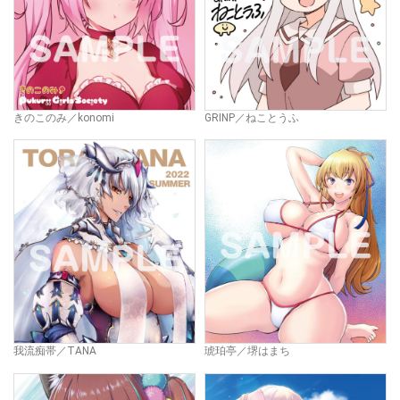
きのこのみ／konomi
GRINP／ねことうふ
我流痴帯／TANA
琥珀亭／堺はまち