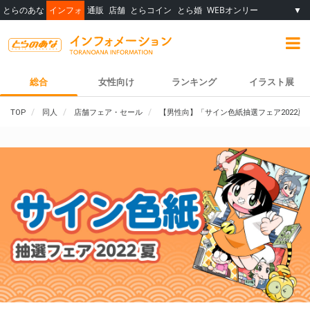
とらのあな
インフォ
通販
店舗
とらコイン
とら婚
WEBオンリー
▼
総合
女性向け
ランキング
イラスト展
TOP
同人
店舗フェア・セール
【男性向】「サイン色紙抽選フェア2022夏