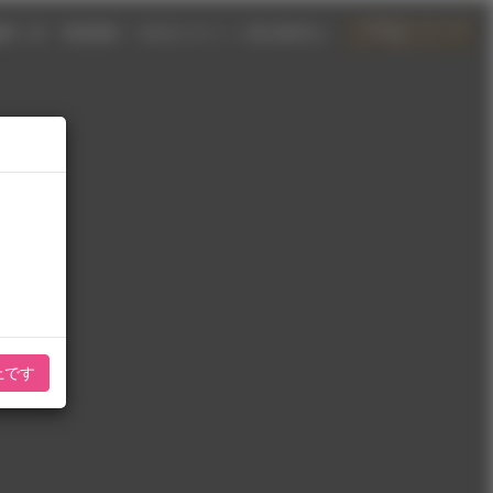
網戸。展 ー艶色青春ー Webギャラリー（一般＆成年向け）
上です