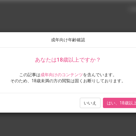
三色
成年向け年齢確認
あなたは18歳以上ですか？
この記事は
成年向けのコンテンツ
を含んでいます。
展 ー艶色青春
そのため、18歳未満の方の閲覧は固くお断りしております。
ギャラリー（一般＆
いいえ
はい、18歳以
者数：4,869人
トする
LINEで送る