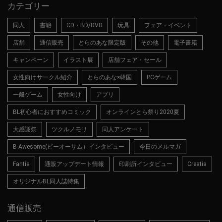
カテゴリー
同人
書籍
CD・BD/DVD
玩具
フェア・イベント
店舗
通信販売
とらのあな限定版
その他
電子書籍
キャンペーン
イラスト展
店舗フェア・セール
女性向けサークル紹介
とらのあな×韓国
PCゲーム
一般ゲーム
女性向け
アプリ
BL初心者におすすめコミック
オンラインとら祭り2020夏
大感謝祭
ツクルノモリ
同人アンケート
B-Awesome(ビーオーサム）インタビュー
今日のメルマガ
Fantia
通販アップデート情報
印刷所インタビュー
Creatia
オリジナルBL同人誌特集
通信販売