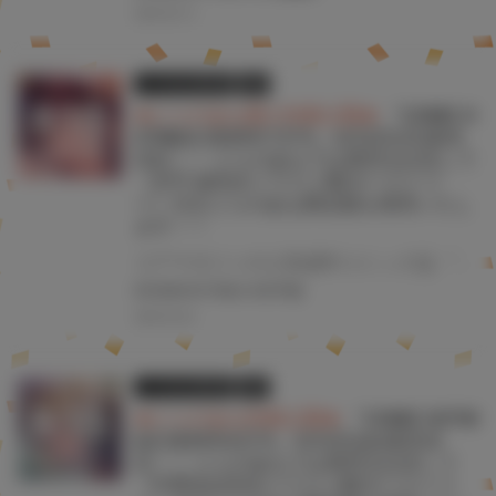
2025.06.19
とらのあな限定版
書籍
★とらのあな購入特典公開★
『COMIC H
OTMILK 2025年7月号』6月2日(月)発売
決定！！ とらのあなでは発売を記念して
《水平 線先生イラストB2タペストリ
ー》付きとらのあな限定版を発売いたし
ます！！
コアマガジンの人気成年コミック誌 『COMIC HOTMILK 2025年7月号』が6月2日(月)に発売！！！ とらのあなでは今号も発売を記念して、水平 線先生のイラストをタペストリー化！ 《水平 線先生イラストB2タペストリー》付き限定版をご用意しました！！ お買い逃がしのないよう、是非お求めください！
#COMICHOTMILK
#水平線
2025.05.22
とらのあな限定版
書籍
★とらのあな特典公開★
『COMIC HOTM
ILK 2025年6月号』5月2日(金)発売決
定！！ とらのあなでは発売を記念して
《牛野缶詰先生イラストB2タペストリ