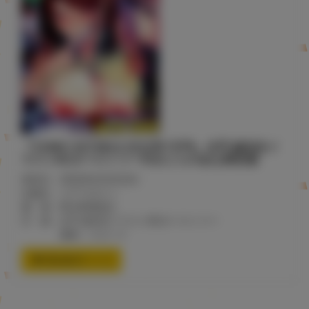
『COMIC HOTMILK 2022年7月号』水平 線先生イ
ラストB2タペストリー付きとらのあな限定版
発売日：2022年6月2日(木)
出版社：コアマガジン
価 格：¥2,640(税込)
付 録：水平 線先生イラストB2タペストリー
素材：スエード
通信販売ページ