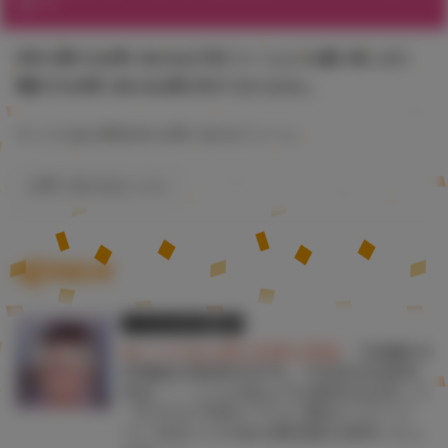
ター
本件に関するお問い合わせは下記フォームよりお願い致します。
電話でのお問い合わせは受け付けておりません。
▼ とらのあなWebsite お問い合わせフォーム
お問い合わせはこちら
関連記事
とらのあな限定版
書籍
★とらのあな購入特典公開★
『COMIC H
OTMILK 2026年2月号』1月5日(月)発売
決定！！ とらのあなでは発売を記念して
《キチロク先生イラストB2タペストリ
ー》付きとらのあな限定版を発売いたし