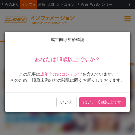
とらのあな
インフォ
通販
店舗
とらコイン
とら婚
WEBオンリー
▼
総合
女性向け
ランキング
イラスト展
成年向け年齢確認
TOP
とらのあな限定版
書籍
梅雨入り前に！『COMIC HOTMILK 20
あなたは18歳以上ですか？
この記事は
成年向けのコンテンツ
を含んでいます。
そのため、18歳未満の方の閲覧は固くお断りしております。
いいえ
はい、18歳以上です