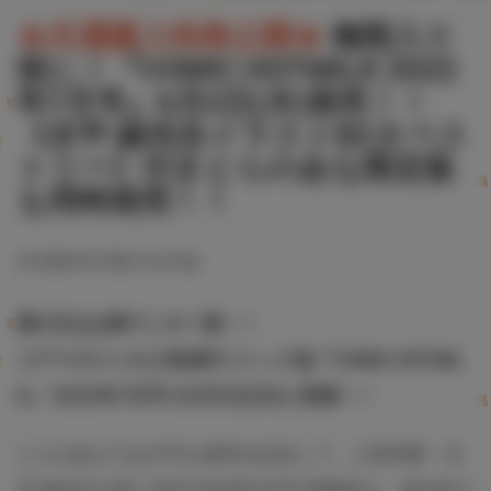
★共通購入特典公開★
梅雨入り
前に！『COMIC HOTMILK 2022
年7月号』6月2日(木)発売！！
《水平 線先生イラストB2タペス
トリー》付きとらのあな限定版
も同時発売！！
#COMICHOTMILK
#水平線
雨の日はお家でこの一冊！！
コアマガジンの人気成年コミック誌『COMIC HOTMIL
K』“2022年7月号”が6月2日(木)に登場！！
とらのあなでは今号も発売を記念して、人気作家・水
平 線先生が描く前号“2022年6月号”表紙絵を、差分絵で