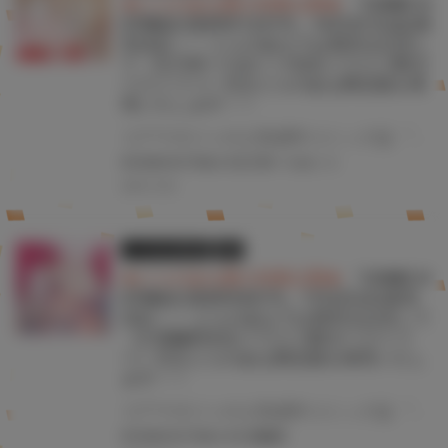
★とらのあな購入特典公開★
『COMIC H
OTMILK 2025年12月号』10月31日(金)発
売決定！！ とらのあなでは発売を記念し
て《玉乃井ぺろめくり先生イラストB2タ
ペストリー》付きとらのあな限定版を発
売いたします！！
コアマガジンの人気成年コミック誌 『COMIC HOTMILK 2025年12月号』が10月31日(金)に発売！！！ とらのあなでは発売を記念して、玉乃井ぺろめくり先生のイラストをタペストリー化！ 《玉乃井ぺろめくり先生イラストB2タペストリー》付き限定版をご用意しました！！ お買い逃がしのないよう、是非お求めください！
#COMICHOTMILK
#玉乃井ぺろめくり
2025.10.20
とらのあな限定版
書籍
★とらのあな購入特典公開★
『COMIC H
OTMILK 2025年8月号』7月2日(水)発売
決定！！ とらのあなでは発売を記念して
《久我繭莉先生イラストB2タペストリ
ー》付きとらのあな限定版を発売いたし
ます！！
コアマガジンの人気成年コミック誌 『COMIC HOTMILK 2025年8月号』が7月2日(水)に発売！！！ とらのあなでは今号も発売を記念して、久我繭莉先生のイラストをタペストリー化！ 《久我繭莉先生イラストB2タペストリー》付き限定版をご用意しました！！ お買い逃がしのないよう、是非お求めください！
#COMICHOTMILK
#久我繭莉