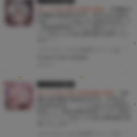
とらのあな限定版
書籍
★とらのあな購入特典公開★
『COMIC H
OTMILK 2025年4月号』3月1日(土)発売
決定！！ とらのあなでは発売を記念して
《滝美梨香先生イラストB2タペストリ
ー》付きとらのあな限定版を発売いたし
ます！！
コアマガジンの人気成年コミック誌 『COMIC HOTMILK 2025年4月号』が3月1日(土)に発売！！！ とらのあなでは今号も発売を記念して、滝美梨香先生のイラストをタペストリー化！ 《滝美梨香先生イラストB2タペストリー》付き限定版をご用意しました！！ お買い逃がしのないよう、是非お求めください！
#COMICHOTMILK
#滝美梨香
2025.02.13
とらのあな限定版
書籍
★とらのあな購入特典画像公開★
『CO
MIC HOTMILK 2025年3月号』1月31日
(金)発売決定！！ とらのあなでは発売を
記念して《Oni-noboru先生イラストB2タ
ペストリー》付きとらのあな限定版を発
売いたします！！
コアマガジンの人気成年コミック誌 『COMIC HOTMILK 2025年3月号』が1月31日(金)に発売！！！ とらのあなでは今号も発売を記念して、Oni-noboru先生のイラストをタペストリー化！ 《Oni-noboru先生イラストB2タペストリー》付き限定版をご用意しました！！ お買い逃がしのないよう、是非お求めください！