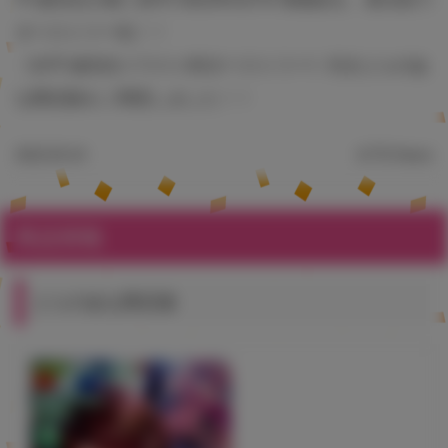
タペストリー化！！
《水平 線先生イラストB2タペストリー》付きとらのあ
な限定版をご用意しました！！
2022.05.24
4,772 Views
商品情報
とらのあな限定版