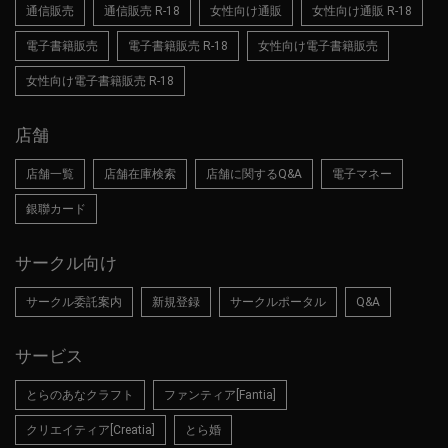
通信販売
通信販売 R-18
女性向け通販
女性向け通販 R-18
電子書籍販売
電子書籍販売 R-18
女性向け電子書籍販売
女性向け電子書籍販売 R-18
店舗
店舗一覧
店舗在庫検索
店舗に関するQ&A
電子マネー
銀聯カード
サークル向け
サークル委託案内
新規登録
サークルポータル
Q&A
サービス
とらのあなクラフト
ファンティア[Fantia]
クリエイティア[Creatia]
とら婚