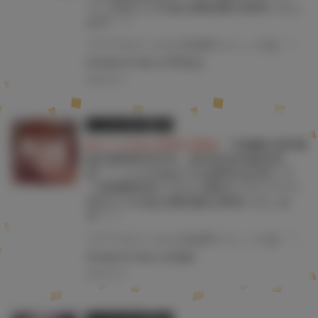
ー》付きとらのあな限定版を発売いたし
ます！！
コアマガジンの人気成年コミック誌 『COMIC HOTMILK 2025年6月号』が5月2日(金)に発売！！！ とらのあなでは今号も発売を記念して、牛野缶詰先生のイラストをタペストリー化！ 《牛野缶詰先生イラストB2タペストリー》付き限定版をご用意しました！！ お買い逃がしのないよう、是非お求めください！
#COMICHOTMILK
#牛野缶詰
2025.04.16
とらのあな限定版
書籍
★とらのあな特典公開★
『COMIC HOTM
ILK 2025年5月号』4月2日(水)発売決
定！！ とらのあなでは発売を記念して
《水龍敬先生イラストB2タペストリー》
付きとらのあな限定版を発売いたしま
す！！
コアマガジンの人気成年コミック誌 『COMIC HOTMILK 2025年5月号』が4月2日(水)に発売！！！ とらのあなでは今号も発売を記念して、水龍敬先生のイラストをタペストリー化！ 《水龍敬先生イラストB2タペストリー》付き限定版をご用意しました！！ お買い逃がしのないよう、是非お求めください！
#COMICHOTMILK
#水龍敬
2025.03.18