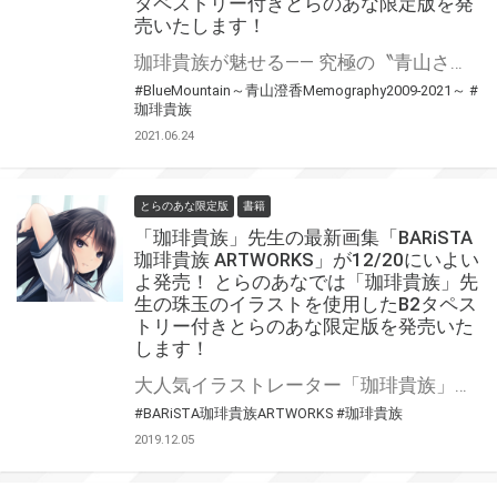
タペストリー付きとらのあな限定版を発
売いたします！
珈琲貴族が魅せる―― 究極の〝青山さん〟体験がここに…!! 「珈琲貴族」先生の最新画集「Blue Mountain～青山澄香 Memography 2009-2021～」が6/30に発売！ とらのあなでは発売を記念して「B2タペストリー付きとらのあな限定版」を実施いたします！ 更に発売を記念して、「珈琲貴族」先生のサイン入りB2タペストリー抽選プレゼント企画を実施しますのでお見逃しなくっ！！
#BlueMountain～青山澄香Memography2009-2021～
#
珈琲貴族
2021.06.24
とらのあな限定版
書籍
「珈琲貴族」先生の最新画集「BARiSTA
珈琲貴族 ARTWORKS」が12/20にいよい
よ発売！ とらのあなでは「珈琲貴族」先
生の珠玉のイラストを使用したB2タペス
トリー付きとらのあな限定版を発売いた
します！
大人気イラストレーター「珈琲貴族」先生の画集第3弾がいよいよ2019年12月20日に発売決定！ 本画集も 攻めすぎて「数年先の未来を行っている——」とも称される先生の斬新かつ遊び心溢れるイラスト作品が多数収録されておりファン必携のアイテムとなっています！ とらのあなでは本作の発売を記念して「B2タペストリー付きとらのあな限定版」を発売いたします。 是非この機会にお買い求めください！
#BARiSTA珈琲貴族ARTWORKS
#珈琲貴族
2019.12.05