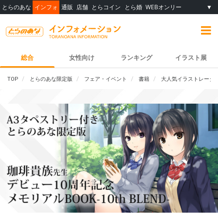
とらのあな
インフォ
通販
店舗
とらコイン
とら婚
WEBオンリー
▼
総合
女性向け
ランキング
イラスト展
TOP
とらのあな限定版
フェア・イベント
書籍
大人気イラストレーター