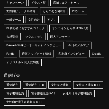
キャンペーン
イラスト展
店舗フェア・セール
女性向けサークル紹介
とらのあな×韓国
PCゲーム
一般ゲーム
女性向け
アプリ
BL初心者におすすめコミック
オンラインとら祭り2020夏
大感謝祭
ツクルノモリ
同人アンケート
B-Awesome(ビーオーサム）インタビュー
今日のメルマガ
Fantia
通販アップデート情報
印刷所インタビュー
Creatia
オリジナルBL同人誌特集
通信販売
通信販売
通信販売 R-18
女性向け通販
女性向け通販 R-18
電子書籍販売
電子書籍販売 R-18
女性向け電子書籍販売
女性向け電子書籍販売 R-18