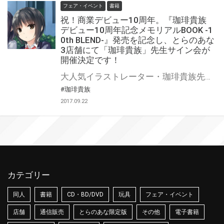
フェア・イベント
書籍
祝！商業デビュー10周年。『珈琲貴族
デビュー10周年記念メモリアルBOOK -1
0th BLEND-』発売を記念し、とらのあな
3店舗にて「珈琲貴族」先生サイン会が
開催決定です！
大人気イラストレーター・珈琲貴族先生の商業デビュー10周年を祝うムック本が2017年10月10日に発売決定!! とらのあなでは10周年記念ムック発売を記念し、サイン会をなんと「秋葉原」「名古屋」「なんば」の3地区で開催いたします。 「珈琲貴族」先生から直接サインをもらえる貴重な機会をお見逃しなく！
#珈琲貴族
2017.09.22
カテゴリー
同人
書籍
CD・BD/DVD
玩具
フェア・イベント
店舗
通信販売
とらのあな限定版
その他
電子書籍