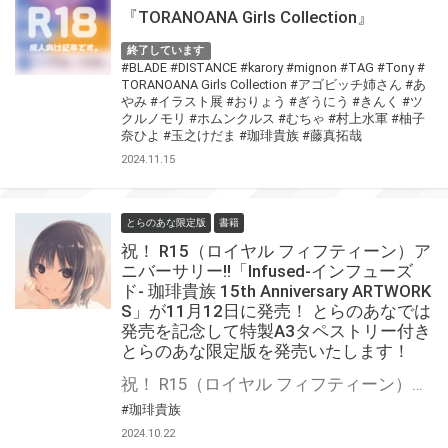
『TORANOANA Girls Collection』
終了しています
#BLADE
#DISTANCE
#karory
#mignon
#TAG
#Tony
#
TORANOANA Girls Collection
#アゴビッチ姉さん
#あ
やみ
#イラスト展
#おりょう
#ぎうにう
#きんく
#ツ
クルノモリ
#ホムンクルス
#むちゃ
#村上水軍
#柚子
奈ひよ
#玉之けだま
#珈琲貴族
#藤真拓哉
2024.11.15
とらのあな限定版
書籍
祝！ R15（ロイヤル フィフティーン）ア
ニバーサリー!!「Infused-インフューズ
ド- 珈琲貴族 15th Anniversary ARTWORK
S」が11月12日に発売！ とらのあなでは
発売を記念して特製A3タペストリー付き
とらのあな限定版を発売いたします！
祝！ R15（ロイヤル フィフティーン）アニバーサリー!! 『Infused-インフューズド- 珈琲貴族 15th Anniversary ARTWORKS』が11月12日(火)に発売！ とらのあなでは発売を記念して「特製A3タペストリー付き」とらのあな限定版を発売いたします。 とらのあな限定版の数は限られていますので是非お早めにお求めください！
#珈琲貴族
2024.10.22