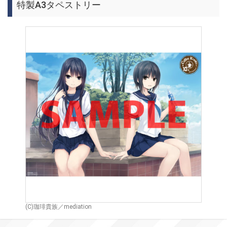
特製A3タペストリー
(C)珈琲貴族／mediation