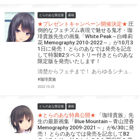
とらのあな限定版
書籍
★プレゼントキャンペーン開催決定★
圧
倒的なフェチズム表現で魅せる鬼才・珈
琲貴族先生の画集「White Peak～白峰莉
花 Memography 2010-2022～」が10月3
1日に発売！ とらのあなでは発売を記念
して特製B2タペストリー付きとらのあな
限定版を発売いたします！
清楚からフェチまで！ あらゆるシチュの〝白峰莉花〟をこの一冊に究極ブレンド!! 『White Peak～白峰莉花 Memography 2010-2022～』が10月31日(月)に発売！ とらのあなでは発売を記念して「特製B2タペストリー付き」とらのあな限定版を発売いたします。 とらのあな限定版の数は限られていますので是非お早めにお求めください！
#珈琲貴族
2022.10.25
とらのあな限定版
書籍
★とらのあな特典公開★
「珈琲貴族」先
生の最新画集「Blue Mountain～青山澄香
Memography 2009-2021～」が6/30に発
売！ とらのあなでは発売を記念してB2