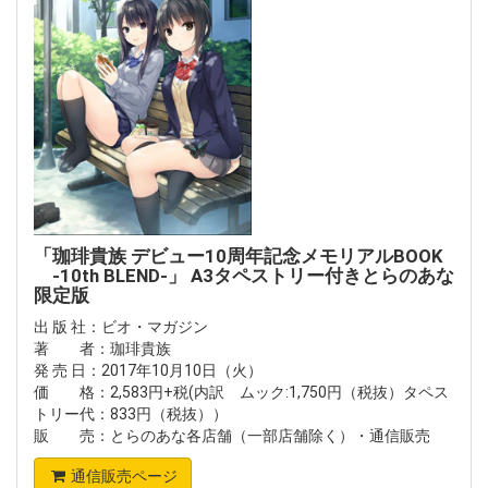
「珈琲貴族 デビュー10周年記念メモリアルBOOK
-10th BLEND-」 A3タペストリー付きとらのあな
限定版
出 版 社：ビオ・マガジン
著 者：珈琲貴族
発 売 日：2017年10月10日（火）
価 格：2,583円+税(内訳 ムック:1,750円（税抜）タペス
トリー代：833円（税抜））
販 売：とらのあな各店舗（一部店舗除く）・通信販売
通信販売ページ