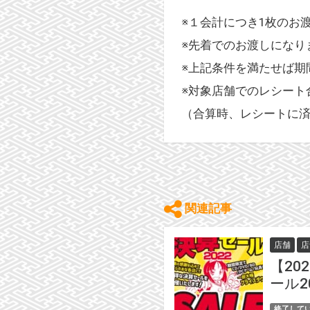
※１会計につき1枚のお
※先着でのお渡しになり
※上記条件を満たせば期
※対象店舗でのレシート
（合算時、レシートに
関連記事
店舗
店
【20
ール2
終了して