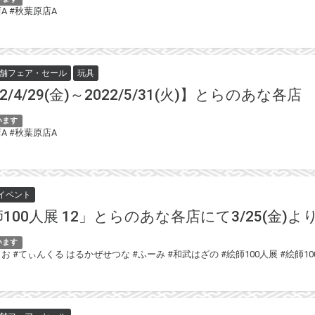
A
#秋葉原店A
舗フェア・セール
玩具
22/4/29(金)～2022/5/31(火)】とらのあな各
います
A
#秋葉原店A
イベント
100人展 12」とらのあな各店にて3/25(金)よ
います
しお
#てぃんくる はるかぜせつな
#ふーみ
#和武はざの
#絵師100人展
#絵師10