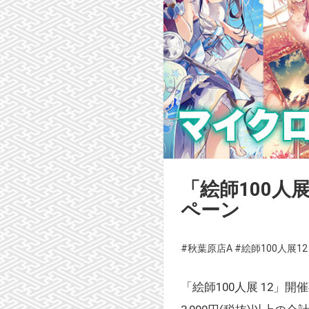
「絵師100人
ペーン
#秋葉原店A
#絵師100人展12
「絵師100人展 12」