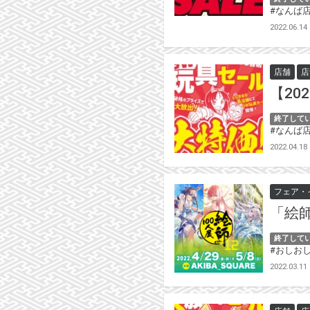
#なんば店
2022.06.14
店舗
店
【20
終了して
#なんば店
2022.04.18
フェア・
「絵師
終了して
#おしお
2022.03.11