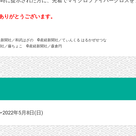
上の会計時に提示された方に、先着でマイクロファイバークロス
ありがとうございます。
経新聞社／和武はざの ©産経新聞社／てぃんくる はるかぜせつな
聞社／藤ちょこ ©産経新聞社／森倉円
〜2022年5月8日(日)