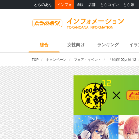
とらのあな
インフォ
通販
店舗
とらコイン
とら婚
総合
女性向け
ランキング
イラ
TOP
キャンペーン
フェア・イベント
「絵師100人展 1